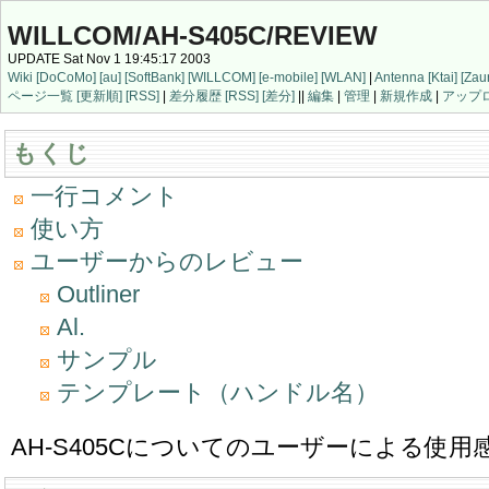
WILLCOM/AH-S405C/REVIEW
UPDATE Sat Nov 1 19:45:17 2003
Wiki
[DoCoMo]
[au]
[SoftBank]
[WILLCOM]
[e-mobile]
[WLAN]
|
Antenna
[Ktai]
[Zau
ページ一覧
[更新順]
[RSS]
|
差分履歴
[RSS]
[差分]
||
編集
|
管理
|
新規作成
|
アップ
もくじ
一行コメント
使い方
ユーザーからのレビュー
Outliner
Al.
サンプル
テンプレート（ハンドル名）
AH-S405Cについてのユーザーによる使用