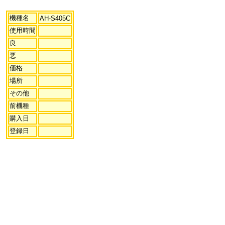
機種名
AH-S405C
使用時間
良
悪
価格
場所
その他
前機種
購入日
登録日