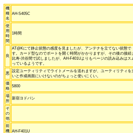
機
種
AH-S405C
名
使
用
1時間
時
間
AT@Kにて静止状態の感度を見ましたが、アンテナを立てない状態で「
す。カード型なのでポートを開く時間がかかりますが、その後の接続
良
比寿-渋谷間で試しましたが、AH-F401Uよりもページの読み込み
っているようです。
設定ユーティリティでライトメールを送れますが、ユーティリティを
悪
いと作成画面にいけないのがちょっと使いにくい。
価
5800
格
場
新宿ヨドバシ
所
そ
の
他
前
機
AH-F401U