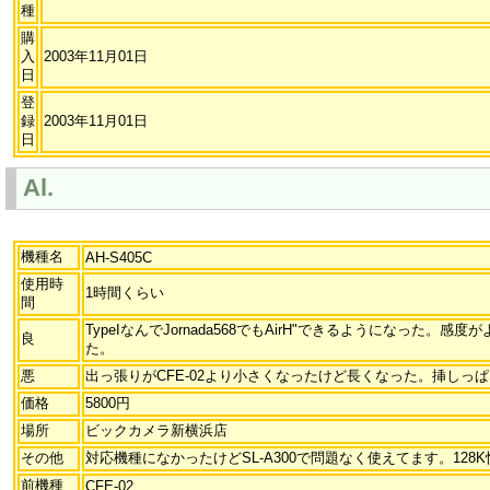
種
購
入
2003年11月01日
日
登
録
2003年11月01日
日
Al.
機種名
AH-S405C
使用時
1時間くらい
間
TypeIなんでJornada568でもAirH"できるようになった。
良
た。
悪
出っ張りがCFE-02より小さくなったけど長くなった。挿しっ
価格
5800円
場所
ビックカメラ新横浜店
その他
対応機種になかったけどSL-A300で問題なく使えてます。128
前機種
CFE-02