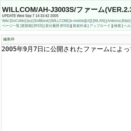
WILLCOM/AH-J3003S/ファーム(VER.2.3
UPDATE Wed Sep 7 14:33:42 2005
Wiki
[DoCoMo]
[au]
[SoftBank]
[WILLCOM]
[e-mobile]
[UQ]
[WLAN]
|
Antenna
[Ktai]
ページ一覧
[更新順]
[RSS]
|
差分履歴
[RSS]
||
新規作成
|
アップロード
||
検索
|
ヘル
編集枠