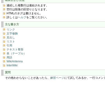
連続した複数行は連結されます。
空行は段落の区切りとなります。
HTMLのタグは書けません。
詳しくは
ヘルプ
をご覧ください。
主な書き方
リンク
文字修飾
見出し
リスト
引用
テキスト整形
表（テーブル）
用語
WikiAntenna
InterWiki
質問
その他わからないことがあったら、
練習ページ
にて試してみるか、一行コメン