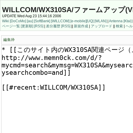
WILLCOM/WX310SA/ファームアップ(VE
UPDATE Wed Aug 23 15:44:16 2006
Wiki
[DoCoMo]
[au]
[SoftBank]
[WILLCOM]
[e-mobile]
[UQ]
[WLAN]
|
Antenna
[Ktai]
ページ一覧
[更新順]
[RSS]
|
差分履歴
[RSS]
||
新規作成
|
アップロード
||
検索
|
ヘル
編集枠