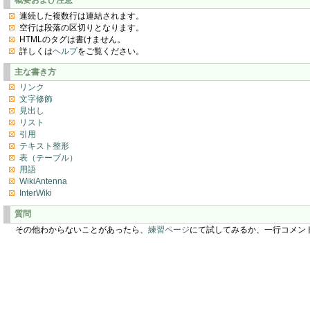
連続した複数行は連結されます。
空行は段落の区切りとなります。
HTMLのタグは書けません。
詳しくは
ヘルプ
をご覧ください。
主な書き方
リンク
文字修飾
見出し
リスト
引用
テキスト整形
表（テーブル）
用語
WikiAntenna
InterWiki
質問
その他わからないことがあったら、
練習ページ
にて試してみるか、一行コメン