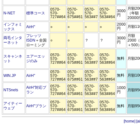
月額20
0570-
0570-
0570-
0570-
3000
N-NET
標準コース
570-
570-
570-
570-
（年額
円
727##64
675##61
563##7
563##64
2000
インフォミ
2000
月額11
AirH"
○
○
○
○
円
ックス
フレッツ
月額
両毛インタ
3000
ISDN
＋全国
○
○
？
？
2000（
円
ーネット
ローミング
＋500
0570-
0570-
0570-
0570-
スキャンネ
エアーエッ
無料
月額20
570-
570-
570-
570-
ット
ジのみ
727##64
675##61
563##7
563##64
0570-
0570-
0570-
0570-
無料
月額10
WIN.JP
AirH"
570-
570-
570-
570-
727##64
675##61
563##7
563##64
0570-
0570-
0570-
0570-
AirH"対応プ
1000
NTSnets
570-
570-
570-
570-
月額95
円
ラン
727##64
675##61
563##7
563##64
0570-
0570-
0570-
0570-
アイティー
AirH"プラン
570-
570-
570-
570-
無料
月額95
ウェブ
727##64
675##61
563##7
563##64
[home]
[a