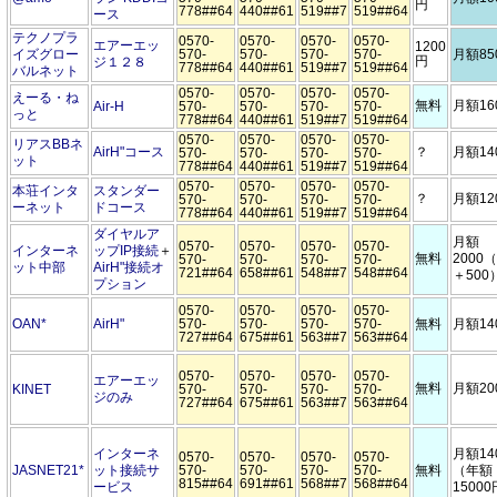
円
778##64
440##61
519##7
519##64
ース
テクノプラ
0570-
0570-
0570-
0570-
エアーエッ
1200
イズグロー
570-
570-
570-
570-
月額85
円
ジ１２８
778##64
440##61
519##7
519##64
バルネット
0570-
0570-
0570-
0570-
えーる・ね
無料
月額16
Air-H
570-
570-
570-
570-
っと
778##64
440##61
519##7
519##64
0570-
0570-
0570-
0570-
リアスBBネ
AirH"コース
？
月額14
570-
570-
570-
570-
ット
778##64
440##61
519##7
519##64
0570-
0570-
0570-
0570-
本荘インタ
スタンダー
？
月額12
570-
570-
570-
570-
ーネット
ドコース
778##64
440##61
519##7
519##64
ダイヤルア
月額
0570-
0570-
0570-
0570-
インターネ
ップIP接続
＋
無料
2000（
570-
570-
570-
570-
ット中部
AirH"接続オ
721##64
658##61
548##7
548##64
＋500
プション
0570-
0570-
0570-
0570-
OAN
*
AirH"
570-
570-
570-
570-
無料
月額14
727##64
675##61
563##7
563##64
0570-
0570-
0570-
0570-
エアーエッ
無料
月額20
KINET
570-
570-
570-
570-
ジのみ
727##64
675##61
563##7
563##64
インターネ
月額14
0570-
0570-
0570-
0570-
JASNET21
*
ット接続サ
570-
570-
570-
570-
無料
（年額
815##64
691##61
568##7
568##64
ービス
1500