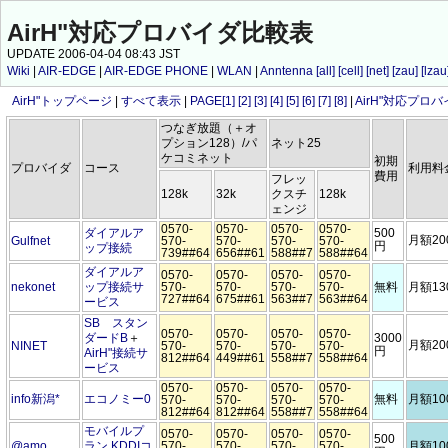
AirH"対応プロバイダ比較表
UPDATE 2006-04-04 08:43 JST
Wiki
|
AIR-EDGE
|
AIR-EDGE PHONE
|
WLAN
|
Anntenna
[all]
[cell]
[net]
[zau]
[lzau
AirH"トップページ
|
すべて表示
|
PAGE[1]
[2]
[3]
[4]
[5]
[6]
[7]
[8]
|
AirH"対応プロバ
つなぎ放題（＋オ
プション128）/パ
ネット25
ケコミネット
初期
プロバイダ
コース
利用料
費用
フレッ
128k
32k
クスチ
128k
ェンジ
0570-
0570-
0570-
0570-
ダイアルア
500
月額20
Gulfnet
570-
570-
570-
570-
円
ップ接続
739##64
656##61
588##7
588##64
ダイアルア
0570-
0570-
0570-
0570-
nekonet
ップ接続サ
570-
570-
570-
570-
無料
月額13
727##64
675##61
563##7
563##64
ービス
SB スタン
0570-
0570-
0570-
0570-
ダードB
＋
3000
月額20
NINET
570-
570-
570-
570-
円
AirH"接続サ
812##64
449##61
558##7
558##64
ービス
0570-
0570-
0570-
0570-
info新潟
*
エコノミー0
無料
月額10
570-
570-
570-
570-
812##64
812##64
558##7
558##64
モバイルプ
0570-
0570-
0570-
0570-
500
@amo
ラン KDDIコ
570-
570-
570-
570-
月額10