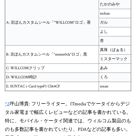
たかのみや
techan
A: 京ぽんカスタムシール「“WILLCOM”ロゴ」茶
ガル
よし
杏
真珠（ぱぁる）
B: 京ぽんカスタムシール「“memn0ck”ロゴ」黒
ミスターマック
C: WILLCOMクリップ
あみ
D: WILLCOM時計
くろ
E: SUNTAC i-Card typeF1 CS64CF
zosan
*2
坪山博貴: フリーライター。ITmediaでケータイからデジ
タル家電まで幅広くレビューなどの記事を書かれている。
特に、モバイル・ケータイ関連では、ウィルコム製品のも
のも多数記事を書かれていたり、PDAなどの記事も多い。