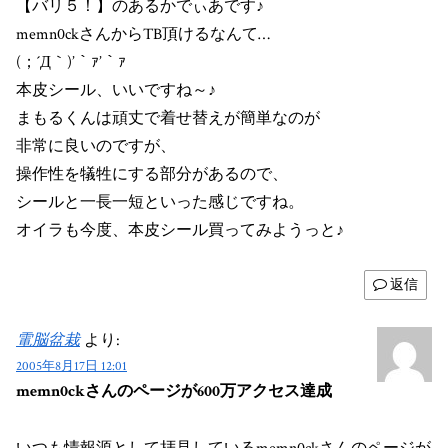
【バリ５！】のあるかでぃあです♪
memn0ckさんからTB頂けるなんて…
(；´Д｀)’｀ｧ’｀ｧ
本皮シール、いいですね～♪
まもるくんは頑丈で着せ替えが簡単なのが
非常に良いのですが、
操作性を犠牲にする部分があるので、
シールと一長一短といった感じですね。
オイラも今度、本皮シール買ってみようっと♪
返信
電脳盆栽
より:
2005年8月17日 12:01
memn0ckさんのページが600万アクセス達成