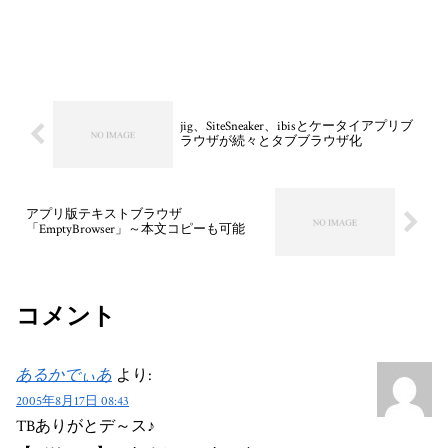
jig、SiteSneaker、ibisとケータイアプリブ
ラウザが続々とタブブラウザ化
アプリ版テキストブラウザ
「EmptyBrowser」～本文コピーも可能
コメント
あるかでぃあ
より:
2005年8月17日 08:43
TBありがとデ～ス♪