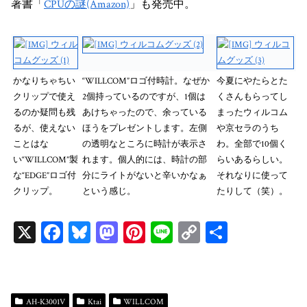
著書「
CPUの謎(Amazon)
」も発売中。
かなりちゃちい
“WILLCOM”ロゴ付時計。なぜか
今夏にやたらとた
クリップで使え
2個持っているのですが、1個は
くさんもらってし
るのか疑問も残
あけちゃったので、余っている
まったウィルコム
るが、使えない
ほうをプレゼントします。左側
や京セラのうち
ことはな
の透明なところに時計が表示さ
わ。全部で10個く
い“WILLCOM”製
れます。個人的には、時計の部
らいあるらしい。
な“EDGE”ロゴ付
分にライトがないと辛いかなぁ
それなりに使って
クリップ。
という感じ。
たりして（笑）。
X
Fa
Bl
M
Pi
Li
C
共
ce
ue
as
nt
ne
op
有
bo
sk
to
er
y
ok
y
do
es
Li
AH-K3001V
Ktai
WILLCOM