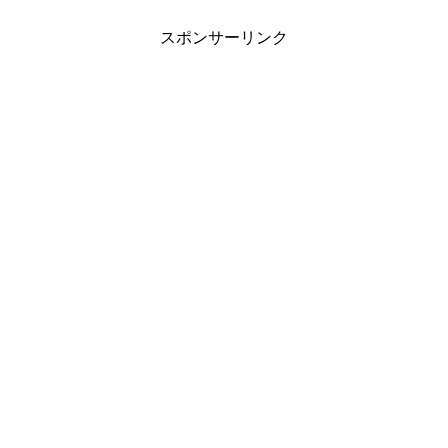
選択→「9 その他設定」を選択→「7 ソフ
ト
スポンサーリンク