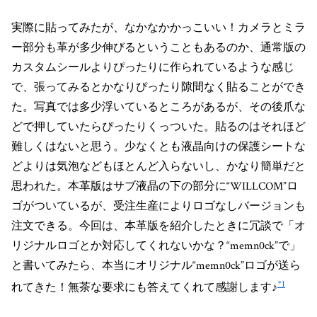
実際に貼ってみたが、なかなかかっこいい！カメラとミラ
ー部分も革が多少伸びるということもあるのか、通常版の
カスタムシールよりぴったりに作られているような感じ
で、張ってみるとかなりぴったり隙間なく貼ることができ
た。写真では多少浮いているところがあるが、その後爪な
どで押していたらぴったりくっついた。貼るのはそれほど
難しくはないと思う。少なくとも液晶向けの保護シートな
どよりは気泡などもほとんど入らないし、かなり簡単だと
思われた。本革版はサブ液晶の下の部分に“WILLCOM”ロ
ゴがついているが、受注生産によりロゴなしバージョンも
注文できる。今回は、本革版を紹介したときに冗談で「オ
リジナルロゴとか対応してくれないかな？“memn0ck”で」
と書いてみたら、本当にオリジナル“memn0ck”ロゴが送ら
*1
れてきた！無茶な要求にも答えてくれて感謝します♪