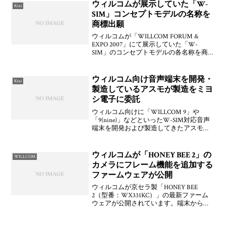
ちますかね。ウィルコムカウンター八戸
ウィルコムが展示していた「W-
Ktai
店の人の家の近くに
SIM」コンセプトモデルの名称を
商標出願
ウィルコムが「WILLCOM FORUM &
EXPO 2007」にて展示していた「W-
SIM」のコンセプトモデルの各名称を商標
出願しています。見えない書換2007-
506783は新機種のなにか？後，意匠
1302600の「ルーター」がちょこ
ウィルコム向け音声端末を開発・
Ktai
製造しているアスモが製造をミヨ
シ電子に委託
ウィルコム向けに「WILLCOM 9」や
「9(nine)」などといったW-SIM対応音声
端末を開発および製造してきたアスモが
製造をミヨシ電子に委託することになる
とのことです。近日中に契約となるみた
いですが，概ね合意していて2009年5月中
ウィルコムが「HONEY BEE 2」の
WILLCOM
を
カメラにフレーム機能を追加する
ファームウェアが公開
ウィルコムが京セラ製「HONEY BEE
2（型番：WX331KC）」の最新ファーム
ウェアが公開されています。端末からの
みのアップデートに対応しており，「セ
ンターキー(メニュー)」押下→「機能」を