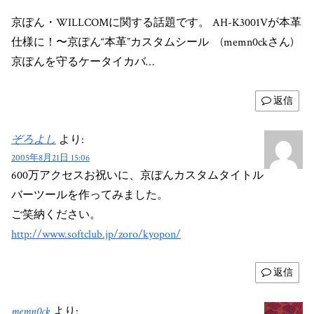
京ぽん・WILLCOMに関する話題です。 AH-K3001Vが本革
仕様に！〜京ぽん“本革”カスタムシール (memn0ckさん)
京ぽんを守るケータイカバ…
返信
ぞろよし
より:
2005年8月21日 15:06
600万アクセスお祝いに、京ぽんカスタムタイトル
バーツールを作ってみました。
ご笑納ください。
http://www.softclub.jp/zoro/kyopon/
返信
memn0ck
より: