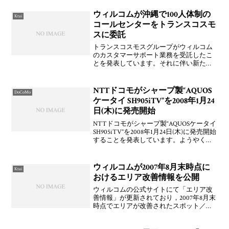
ウィルコムが沖縄で100人体制の
Ktai
コールセンターをトランスコスモ
スに委託
トランスコスモスグループがウィルコム
のカスタマーサポート業務を受託したこ
とを発表しています。それに伴い新たに
MCMセンター沖縄コザにて沖縄エリアで
4拠点目のコールセンターをコミュニケー
ター約100名を採用して本年4月より業務
NTTドコモがシャープ製“AQUOS
DoCoMo
開始したとのこと
ケータイ SH905iTV”を2008年1月24
日(木)に発売開始
NTTドコモがシャープ製“AQUOSケータイ
SH905iTV”を2008年1月24日(木)に発売開始
することを発表しています。ようやく
「FOMA 905iシリーズ」の派生モデルが
発売開始するようですね。ドコモは続々
と他の派生モデルや「FO
ウィルコムが2007年8月末時点に
Ktai
おけるエリア改善情報を公開
ウィルコムの公式サイトにて「エリア改
善情報」が更新されており，2007年8月末
時点でエリアが改善されたスポット／地
域が公開されています。ジャスコとかイ
オンなどのショッピング系がやはり目立