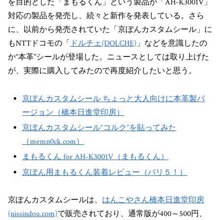
を目的とした「まもるくん」という製品が「AH-K3001V」
対応の製品を発売し、続々と新作を発表している。さら
に、以前から発売されていた「京ぽんカスタムシール」に
もNTTドコモの「
ドルチェ(DOLCHE)
」などを意識したの
か“本革”シールが登場した。ニュースとしては取り上げた
が、実際に購入してみたので再度紹介したいと思う。
京ぽんカスタムシール ちょっと大人向けに本革製バ
ージョン（橋本日進堂印房）
京ぽんカスタムシール“コルク”を貼ってみた
（memn0ck.com）
まもるくん for AH-K3001V（まもるくん）
京ぽん用まもるくん装着レビュー（バリ５！）
京ぽんカスタムシールは、
はんこやさん橋本日進堂印房
(nissindou.com)
で販売されており、通常版が400～500円、