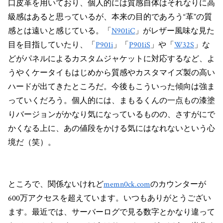
口皮革を用いており、個人的には質感自体はそれなりに高
級感はあると思っているが、本来の目的であろう“革”の質
感とは遠いと感じている。「
N901iC
」がレザー風味な見た
目を目指していたり、「
P901i
」「
P901iS
」や「
W32S
」な
どがパネルによるカスタムジャケットに対応するなど、よ
うやくケータイもはじめから質感やカスタマイズ製の高い
ハードが出てきたところだ。今後もこういった傾向は強ま
っていくだろう。個人的には、まもるくんの一点もの漆塗
りバージョンがかなり気になっているものの、さすがにで
かくなる上に、あの値段をかける気にはなれないという心
境だ（笑）。
ところで、関係ないけれど
memn0ck.com
のカウンターが
600万アクセスを超えています。いつもありがとうござい
ます。最近では、サーバーログで見る数字とかなり違って