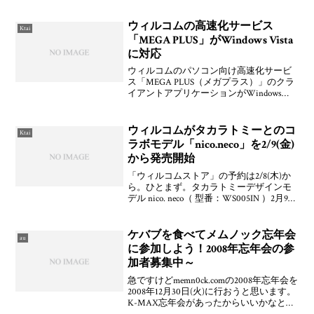
するメディアサーバーを簡単に構築でき
る「Orb」の日本語版を公開しています。
なんとウィルコム「W-ZERO3シリーズ」
ウィルコムの高速化サービス
Ktai
などのWi
「MEGA PLUS」がWindows Vista
に対応
ウィルコムのパソコン向け高速化サービ
ス「MEGA PLUS（メガプラス）」のクラ
イアントアプリケーションがWindows
Vistaに対応したとのことです。MEGA
PLUSは，W-ZERO3シリーズのクライアン
トと同じくVentiri W
ウィルコムがタカラトミーとのコ
Ktai
ラボモデル「nico.neco」を2/9(金)
から発売開始
「ウィルコムストア」の予約は2/8(木)か
ら。ひとまず。タカラトミーデザインモ
デル nico. neco（ 型番：WS005IN ）2月9日
（金）より発売開始（WILLCOM）
ケバブを食べてメムノック忘年会
au
に参加しよう！2008年忘年会の参
加者募集中～
急ですけどmemn0ck.comの2008年忘年会を
2008年12月30日(火)に行おうと思います。
K-MAX忘年会があったからいいかなと思