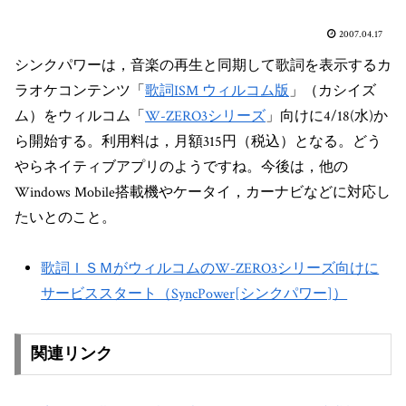
2007.04.17
シンクパワーは，音楽の再生と同期して歌詞を表示するカ
ラオケコンテンツ「
歌詞ISM ウィルコム版
」（カシイズ
ム）をウィルコム「
W-ZERO3シリーズ
」向けに4/18(水)か
ら開始する。利用料は，月額315円（税込）となる。どう
やらネイティブアプリのようですね。今後は，他の
Windows Mobile搭載機やケータイ，カーナビなどに対応し
たいとのこと。
歌詞ＩＳＭがウィルコムのW-ZERO3シリーズ向けに
サービススタート（SyncPower[シンクパワー]）
関連リンク