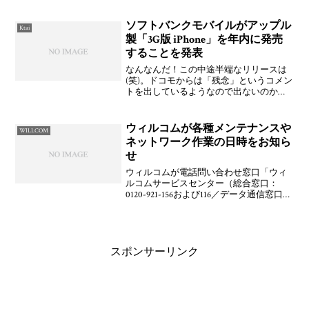
いつつ一応。夜に秋葉原でかなぁ。すで
にいつものメンバーが並んでいますがは
じめての人も是非是非！まった
ソフトバンクモバイルがアップル
Ktai
製「3G版 iPhone」を年内に発売
することを発表
なんなんだ！この中途半端なリリースは
(笑)。ドコモからは「残念」というコメン
トを出しているようなので出ないのか
な？まだ両方から出る可能性はなくなっ
たわけではないと思うけど。このタイミ
ングでソフトバンクからリリースが出た
ウィルコムが各種メンテナンスや
WILLCOM
ということはやはり3G
ネットワーク作業の日時をお知ら
せ
ウィルコムが電話問い合わせ窓口「ウィ
ルコムサービスセンター（総合窓口：
0120-921-156および116／データ通信窓口：
0120-921-157および157）」における自動音
声サービスやウィルコムセンター（災害
用伝言板サービスのお知らせ
スポンサーリンク