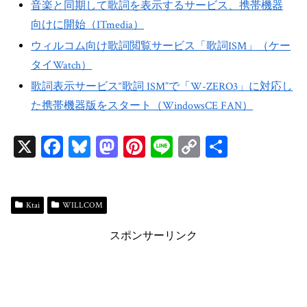
音楽と同期して歌詞を表示するサービス、携帯機器
向けに開始（ITmedia）
ウィルコム向け歌詞閲覧サービス「歌詞ISM」（ケー
タイWatch）
歌詞表示サービス“歌詞 ISM”で「W-ZERO3」に対応し
た携帯機器版をスタート（WindowsCE FAN）
X
Fa
Bl
M
Pi
Li
C
共
ce
ue
as
nt
ne
op
有
bo
sk
to
er
y
ok
y
do
es
Li
Ktai
WILLCOM
n
t
n
スポンサーリンク
k