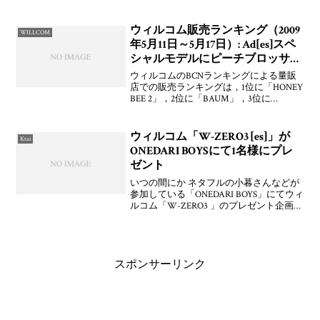
STYLE series P-02A」が2008年12月18日(木)
付けで認定されています。すでに発表済
みですが，メーカ
ウィルコム販売ランキング（2009
WILLCOM
年5月11日～5月17日）: Ad[es]スペ
シャルモデルにピーチブロッサム
が登場
ウィルコムのBCNランキングによる量販
店での販売ランキングは，1位に「HONEY
BEE 2」，2位に「BAUM」，3位に
「WX340K」，4位に「WX330K」，5位
に「WILLCOM 03」と「nico+」が7位まで
下がっています。在庫
ウィルコム「W-ZERO3 [es]」が
Ktai
ONEDARI BOYSにて1名様にプレ
ゼント
いつの間にか ネタフルの小暮さんなどが
参加している「ONEDARI BOYS」にてウィ
ルコム「W-ZERO3 」のプレゼント企画が
行われていますよ。というか，なぜか応
募フォームがウィルコム公式サイト内に
あるというすごさ！個人的にはこの“ON
スポンサーリンク