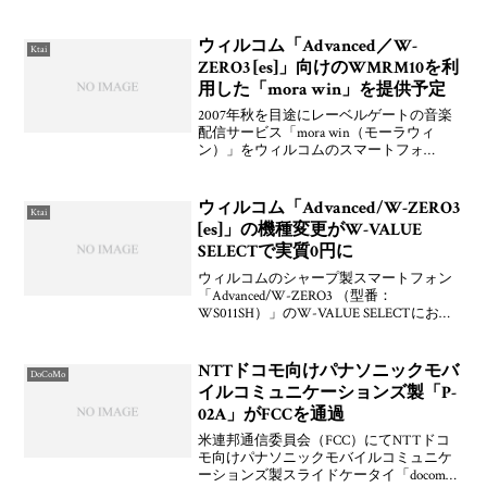
向けと見られるパナソニックモバイルコ
ミュニケーションズ製「P-06A」および
「P-08A」，au向けと見られるシャープ製
ウィルコム「Advanced／W-
Ktai
「SH
ZERO3 [es]」向けのWMRM10を利
用した「mora win」を提供予定
2007年秋を目途にレーベルゲートの音楽
配信サービス「mora win（モーラウィ
ン）」をウィルコムのスマートフォ
ン“Advanced／W-ZERO3 （WS011SH）”向
けに提供する。デジタル著作権管理技術
（DRM）である「WMRM10
ウィルコム「Advanced/W-ZERO3
Ktai
[es]」の機種変更がW-VALUE
SELECTで実質0円に
ウィルコムのシャープ製スマートフォン
「Advanced/W-ZERO3 （型番：
WS011SH）」のW-VALUE SELECTにおけ
る機種変更で「W-VALUE割引」価格が
2008年4月26日(土)～5月31日(土)までの間
に2130円/
NTTドコモ向けパナソニックモバ
DoCoMo
イルコミュニケーションズ製「P-
02A」がFCCを通過
米連邦通信委員会（FCC）にてNTTドコ
モ向けパナソニックモバイルコミュニケ
ーションズ製スライドケータイ「docomo