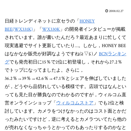
2008.02.27
日経トレンディネットに京セラの「
HONEY
BEE(WX331K)
」「
WX330K
」の開発者インタビューが掲載
されています。誰が書いたんだろ？最近あまりに忙しくて
現実逃避でサイト更新していたり…。しかし，HONEY BEE
はなかなか販売が好調なようですね(≧▽≦)ノ
BCNランキン
グ
でも発売初日に15％で2位に初登場し，それから27.2％
でトップになってましたよ。さらに，
36.2％→39％→42.6％→47.1％とシェアを伸ばしていました
が，どうやら品切れしている模様です。店頭ではなんとい
っても見た目が勝負なのでわかるのですが，ウィルコム直
営オンラインショップ「
ウィルコムストア
」でも2位と検
討しています。カメラをつけなかったのはコスト面とかだ
ったみたいですけど，逆に考えるとカメラついてたら他の
が売れなくなっちゃうとかってのもあったりするのかなと