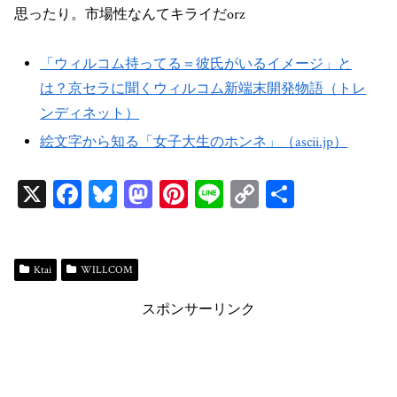
思ったり。市場性なんてキライだorz
「ウィルコム持ってる＝彼氏がいるイメージ」と
は？京セラに聞くウィルコム新端末開発物語（トレ
ンディネット）
絵文字から知る「女子大生のホンネ」（ascii.jp）
X
Fa
Bl
M
Pi
Li
C
共
ce
ue
as
nt
ne
op
有
bo
sk
to
er
y
ok
y
do
es
Li
Ktai
WILLCOM
n
t
n
スポンサーリンク
k