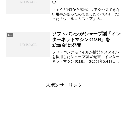
い
ちょうど9時からWebにはアクセスできな
い用事があったのでまったくのスルーだ
った「ウィルコムストア」の
「Advanced/W-ZERO3 （WS011SH）」の
予約事前登録ですが，どうやら数分で終
わってしまったようですね。ウィルコム
ソフトバンクがシャープ製「イン
Ktai
ストアで
ターネットマシン 922SH」を
3/28(金)に発売
ソフトバンクモバイルが横開きスタイル
を採用したシャープ製3G端末「インター
ネットマシン 922SH」を2008年3月28日
(金)に発売する。ちょっといじってみたい
けど，買うまでには踏み切れないっすね
ぇ(^_^; 他にも買わないといけないっぽ
スポンサーリンク