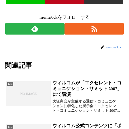
memn0ckをフォローする
memn0ck
関連記事
ウィルコムが「エクセレント・コ
Ktai
ミュニケション・サミット 2007」
にて講演
大塚商会が主催する通信・コミュニケー
ションに特化した展示会「エクセレン
ト・コミュニケション・サミット 2007」
にてウィルコム ソリューション営業本部
アライアンス営業部 部長 安田昌弘氏が
「ウィルコムが提供するPHSならではのモ
ウィルコム公式コンテンツに「ポ
Ktai