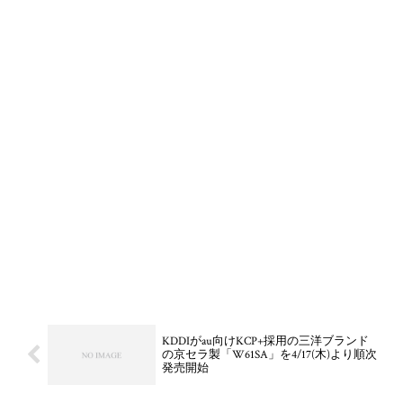
KDDIがau向けKCP+採用の三洋ブランド
の京セラ製「W61SA」を4/17(木)より順次
発売開始