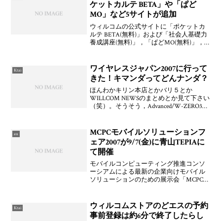
バイルサー
ケットカルテ BETA」や「ぱど
MO」など5サイトが追加
ウィルコムの公式サイトに「ポケットカ
ルテ BETA(無料)」および「社会人基礎力
養成講座(無料)」，「ぱどMO(無料)」，
「戦国検定(315円/月)」，「Living
Games(315円/1DL)」の5サイトが6/25付で
新着サイトとして
ワイヤレスジャパン2007に行って
Ktai
きた！キマンダってどんナンダ？
ほんわかキリン本店とかバリ５とか
WILLCOM NEWSのまとめとか見て下さい
（笑）。そうそう，Advanced/W-ZERO3
のワンセグアダプタで画面キャプチャし
てお持ち帰ろうとしたら怒られますたorz
後，昨年とか一昨年とかこれまで何
MCPCモバイルソリューションフ
au
ェア2007が9/7(金)に青山TEPIAに
て開催
モバイルコンピューティング推進コンソ
ーシアムによる最新の企業向けモバイル
ソリューションのための展示会「MCPCモ
バイルソリューションフェア2007」が
2007年9月7日(金)に青山TEPIA（東京）に
て開催される。通信事業社からはNTTド
ウィルコムストアのどエスの予約
Ktai
コ
事前登録は約6分で終了したらし