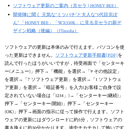
ソフトウェア更新のご案内（京セラ | HONEY BEE）
開発陣に聞く 元気な“ミツバチ”と大人な“5代目京ぽ
ん” 「HONEY BEE」「WX330K」に見る京セラの新デ
ザイン戦略（後編）（ITmedia）
ソフトウェアの更新は本体のみで行えます。パソコンを使
った更新はできません。
ソフトウェア更新手順書[PDF]
を
読んで行ったほうがいいですが，待受画面で「センターキ
ー(メニュー)」押下→「機能」を選択→「9 その他設定」
を選択→「7 ソフトウェア更新」を選択→「1 ソフトウェ
ア更新」を選択→「暗証番号」を入力(お客様ご自身で設
定されていない場合は「1234」)→「センターキー(継続)」
押下→「センターキー(開始)」押下→「センターキー
(OK)」押下→画面の指示に従って操作で行えます。ソフト
ウェアの更新にはダウンロードに約5分，ソフトウェアの
書き換えに約30分かかります。途中チカチカして怖いです