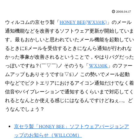
2008.04.17
ウィルコムの京セラ製「
HONEY BEE(WX331K)
」のメール
通知機能などを改善するソフトウェア更新が開始していま
す。最もおかしいと思われていたメール機能を起動してい
るときにEメールを受信するときになんら通知が行われな
かった事象が改善されるということで，やはりバグだった
っぽいですね？(￣▽￣)ノ そのうち「
WX330K
」のファー
ムアップもありそうです(≧▽≦)ノ この勢いでメール起動
中などでピクトエリアにおけるアイコン通知だけでなく着
信音やバイブレーションで通知するくらいまで対応してく
れるとなんとか使える感じにはなるんですけどねぇ…。ど
うなんでしょう？
京セラ製「HONEY BEE」ソフトウェアバージョンア
ップのお知らせ（WILLCOM）