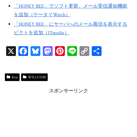
「HONEY BEE」でソフト更新、メール受信通知機能
を追加（ケータイWatch）
「HONEY BEE」にサーバへのメール着信を表示する
ピクトを追加（ITmedia）
X
Fa
Bl
M
Pi
Li
C
共
ce
ue
as
nt
ne
op
有
bo
sk
to
er
y
ok
y
do
es
Li
Ktai
WILLCOM
n
t
n
スポンサーリンク
k