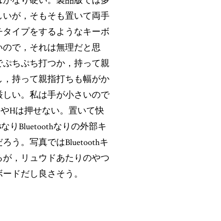
はかなり硬い。製品版では多
しいが，そもそも置いて両手
チタイプをするようなキーボ
いので，それは無理だと思
でぷちぷち打つか，持って親
し，持って親指打ちも幅がか
厳しい。私は手が小さいので
GやHは押せない。置いて快
りBluetoothなりの外部キ
う。写真ではBluetoothキ
るが，リュウドあたりのやつ
ボードだし良さそう。