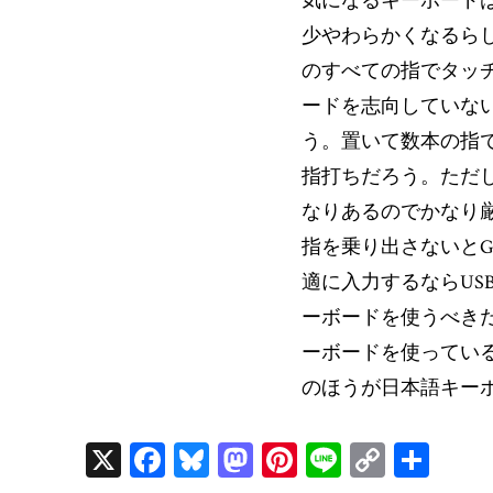
気になるキーボード
少やわらかくなるら
のすべての指でタッ
ードを志向していな
う。置いて数本の指
指打ちだろう。ただ
なりあるのでかなり
指を乗り出さないと
適に入力するならUSBな
ーボードを使うべきだろ
ーボードを使ってい
のほうが日本語キー
X
Fa
Bl
M
Pi
Li
C
共