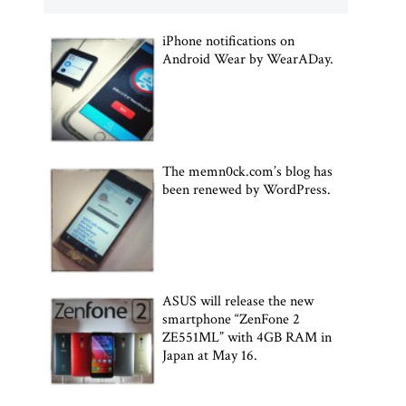
iPhone notifications on
Android Wear by WearADay.
The memn0ck.com’s blog has
been renewed by WordPress.
ASUS will release the new
smartphone “ZenFone 2
ZE551ML” with 4GB RAM in
Japan at May 16.