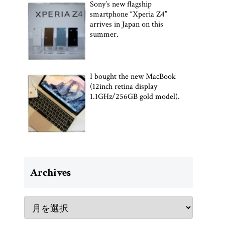
Sony’s new flagship
smartphone “Xperia Z4”
arrives in Japan on this
summer.
I bought the new MacBook
(12inch retina display
1.1GHz/256GB gold model).
Archives