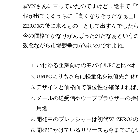
@MNさんに言っていたのですけど，途中で「ワン
報が出てくるうちに「高くなりそうだなぁ＿|
ZERO3の後に来るもの」として出すんでし
今の価格でかなりがんばったのだなぁという
残念ながら市場競争力が弱いのですよね。
いわゆる企業向けのモバイルPCと比べ
UMPCよりもさらに軽量化を最優先させ
デザインと価格面で優位性を確保すれば
メールの送受信やウェブブラウザーの操
用途
開発中のプレッシャーは初代W-ZERO3
開発にかけているリソースも今までにな