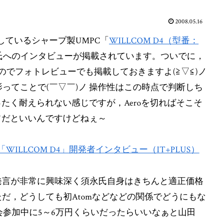
2008.05.16
定しているシャープ製UMPC「
WILLCOM D4（型番：
氏へのインタビューが掲載されています。ついでに，
でフォトレビューでも掲載しておきますよ(≧▽≦)ノ
観撮影ってことで(￣▽￣)ノ 操作性はこの時点で判断しち
ったく耐えられない感じですが，Aeroを切ればそこそ
フだといいんですけどねぇ～
LLCOM D4」開発者インタビュー（IT+PLUS）
発言が非常に興味深く須永氏自身はきちんと適正価格
だ，どうしても初Atomなどなどの関係でどうにもな
表会参加中に5～6万円くらいだったらいいなぁと山田