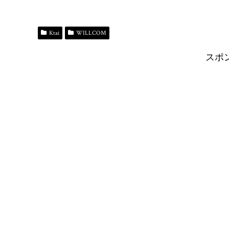
ce
ue
as
nt
ne
op
有
bo
sk
to
er
y
ok
y
do
es
Li
Ktai
WILLCOM
n
t
n
スポ
k