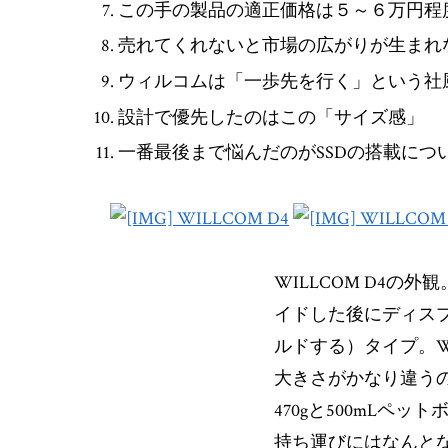
この手の製品の適正価格は５～６万円程
売れてくれないと市場の広がりが生まれ
ウィルコムは「一歩先を行く」という社
設計で優先したのはこの「サイズ感」
一番最後まで悩んだのがSSDの搭載に
WILLCOM D4の
イドした後にディス
ルドする）タイプ。W
大きさがかなり違う
470gと500mLペ
持ち運びにはなんと