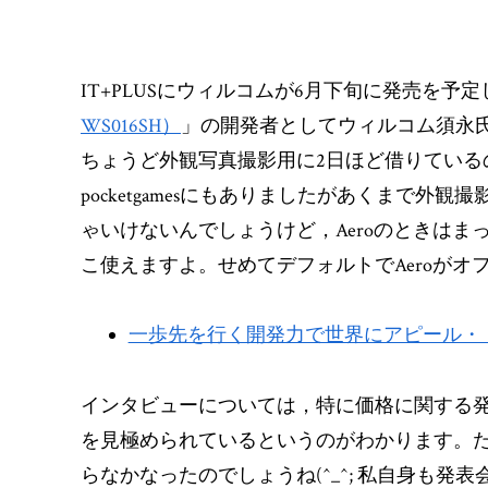
IT+PLUSにウィルコムが6月下旬に発売を予
WS016SH）
」の開発者としてウィルコム須永
ちょうど外観写真撮影用に2日ほど借りているの
pocketgamesにもありましたがあくまで外
ゃいけないんでしょうけど，Aeroのときはま
こ使えますよ。せめてデフォルトでAeroがオ
一歩先を行く開発力で世界にアピール・「WI
インタビューについては，特に価格に関する
を見極められているというのがわかります。た
らなかなったのでしょうね(^_^; 私自身も発