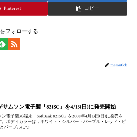
Pinterest
コピー
ckをフォローする
memn0ck
ムソン電子製「821SC」を4/13(日)に発売開始
製3G端末「SoftBank 821SC」を2008年4月13日(日)に発売を
す。ボディカラーは，ホワイト・シルバー・パープル・レッド・ピ
ーとパープルにつ