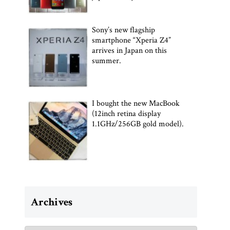
Sony’s new flagship
smartphone “Xperia Z4”
arrives in Japan on this
summer.
I bought the new MacBook
(12inch retina display
1.1GHz/256GB gold model).
Archives