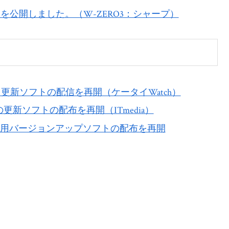
ッチを公開しました。（W-ZERO3：シャープ）
es］用更新ソフトの配信を再開（ケータイWatch）
]」の更新ソフトの配布を再開（ITmedia）
 [es]」用バージョンアップソフトの配布を再開