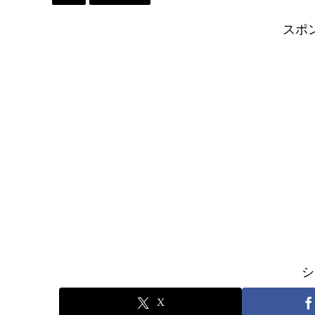
n
t
n
スポ
k
シ
X