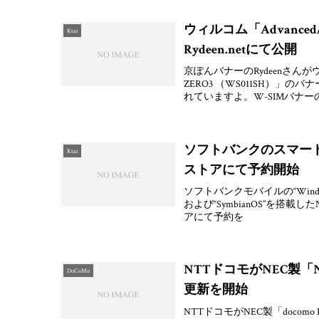
ウィルコム「Advanced
Ktai
Rydeen.netにて公開
京ぽんバナーのRydeenさんが
ZERO3 （WS011SH）」
れていますよ。W-SIMバナー
ソフトバンクのスマート
Ktai
ストアにて予約開始
ソフトバンクモバイルの“Windows
および“SymbianOS”を搭載
アにて予約を
NTTドコモがNEC製「
DoCoMo
更新を開始
NTTドコモがNEC製「docomo PRI