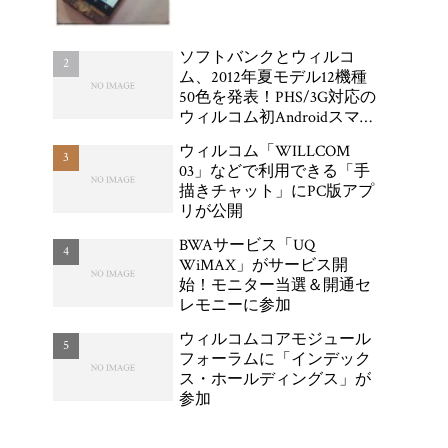
ソフトバンクとウィルコ
ム、2012年夏モデル12機種
50色を発表！PHS/3G対応の
ウィルコム初Androidスマー
トフォン「DIGNO DUAL
ウィルコム「WILLCOM
WX04K」が登場
03」などで利用できる「手
描きチャット」にPC版アプ
リが公開
BWAサービス「UQ
WiMAX」がサービス開
始！モニター当選＆開通セ
レモニーに参加
ウィルコムコアモジュール
フォーラムに「インデック
ス・ホールディングス」が
参加