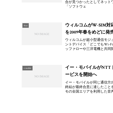
合が見つかったとしてネット
「ソフトウェ
ウィルコムがW-SIM対
Ktai
を2009年春をめどに発
ウィルコムが超小型通信モジュ
ントデバイス「どこでもWi-
ッファローや三洋電機と共同
イー・モバイルがNTT
e-mobile
ービスを開始へ
イー・モバイルが同じ通信方式
終結が最終合意に達したことを
モの全国エリアを利用した音