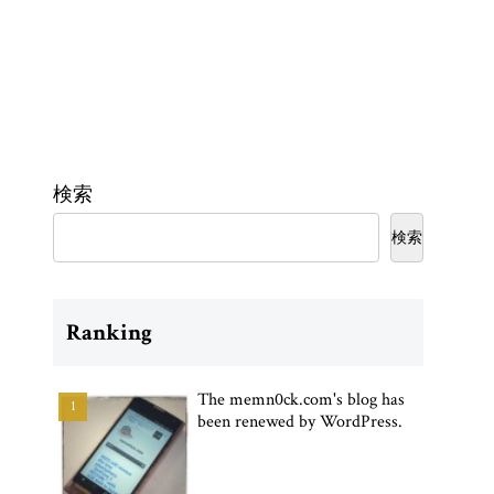
検索
検索
Ranking
The memn0ck.com's blog has
been renewed by WordPress.