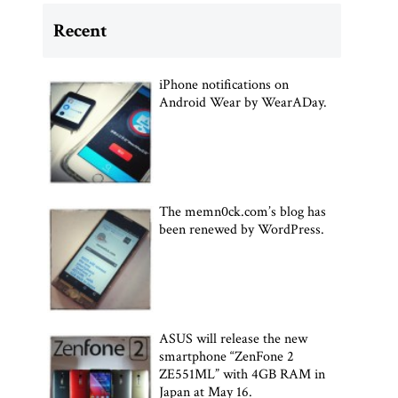
Recent
iPhone notifications on
Android Wear by WearADay.
The memn0ck.com’s blog has
been renewed by WordPress.
ASUS will release the new
smartphone “ZenFone 2
ZE551ML” with 4GB RAM in
Japan at May 16.