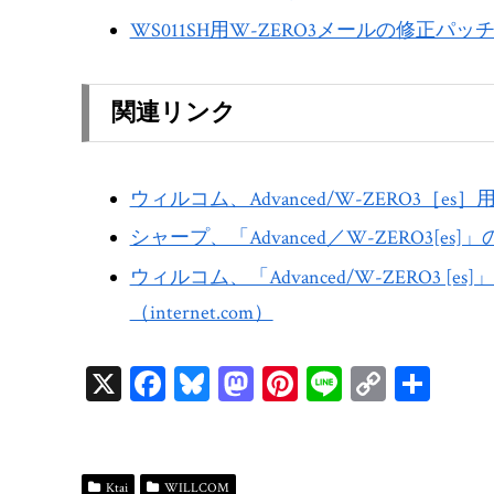
WS011SH用W-ZERO3メールの修正パ
関連リンク
ウィルコム、Advanced/W-ZERO3［
シャープ、「Advanced／W-ZERO3[es
ウィルコム、「Advanced/W-ZERO3
（internet.com）
X
Fa
Bl
M
Pi
Li
C
共
ce
ue
as
nt
ne
op
有
bo
sk
to
er
y
ok
y
do
es
Li
Ktai
WILLCOM