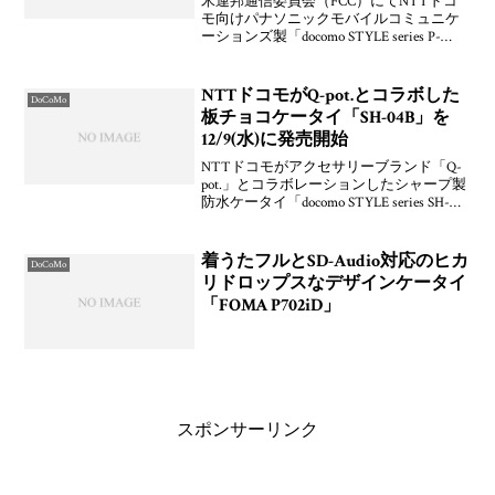
米連邦通信委員会（FCC）にてNTTドコ
モ向けパナソニックモバイルコミュニケ
ーションズ製「docomo STYLE series P-
02B」が2010年1月14日(木)付けで認定され
ています。すでに発表済みなので詳細は
公式サイトを参照くだ
NTTドコモがQ-pot.とコラボした
DoCoMo
板チョコケータイ「SH-04B」を
12/9(水)に発売開始
NTTドコモがアクセサリーブランド「Q-
pot.」とコラボレーションしたシャープ製
防水ケータイ「docomo STYLE series SH-
04B」を2009年12月9日(水)に発売開始する
ことを発表しています。"甘くとろけるチ
ョコレート
着うたフルとSD-Audio対応のヒカ
DoCoMo
リドロップスなデザインケータイ
「FOMA P702iD」
スポンサーリンク