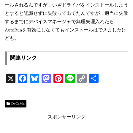
ールされるんですが，いざドライバをインストールしよう
とすると認識せずに失敗って出てたんですが，適当に失敗
するまでにデバイスマネージャで無理矢理入れたら
AutoRunを有効にしなくてもインストールはできましたけ
ども。
関連リンク
X
Fa
Bl
M
Pi
Li
C
共
ce
ue
as
nt
ne
op
有
bo
sk
to
er
y
ok
y
do
es
Li
DoCoMo
n
t
n
スポンサーリンク
k