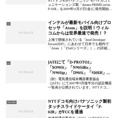
NTTドコモがパナソニック モバイルコミ
ュニケーションズ製「doomo PRIME series
P-01B」を2009年11月27日(金)に発売開始
し，シャープ製「docomo STYLE series SH-
02B」を2009年11月2
インテルが最新モバイル向けプロ
au
セッサ「Atom」を説明！ウィル
コムからは世界最速で発売！？
上海で開催されている「Intel Developer
Forum(IDF)」にあわせて日本でも都内で
「Atom（「Z5x0シリーズ」）」の詳細や
ターゲットとする市場を解説したとのこ
とです。その会場にウィルコム 喜久川社
長やUQコミュニケーシ
JATEにて「D-PROTO2」
au
「SO905i」「N905iBiz」
「N905iμ」「D905i」「920SH」が
通過
（財）電気通信端末機器審査協会
（JATE）にて2007年9月後半分の認定機器
一覧表が公開されています。NTTドコモ
向けと見られる三菱電機製「FOMA D-
PROTO2」「D905i」，ソニーエリクソン
製「SO905i」，NEC製「N905i
NTTドコモ向けパナソニック製初
DoCoMo
タッチスライドケータイ「P-
02B」がFCCを通過