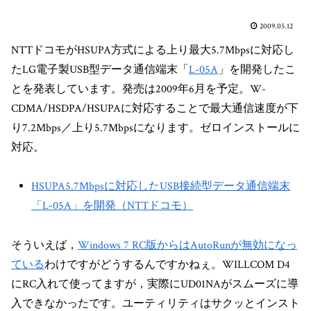
2009.05.12
NTTドコモがHSUPA方式による上り最大5.7Mbpsに対応し
たLG電子製USB型データ通信端末「
L-05A
」を開発したこ
とを発表しています。発売は2009年6月を予定。W-
CDMA/HSDPA/HSUPAに対応することで最大通信速度が下
り7.2Mbps／上り5.7Mbpsになります。ゼロインストールに
対応。
HSUPA5.7Mbpsに対応したUSB接続型データ通信端末
「L-05A」を開発（NTTドコモ）
そういえば，
Windows 7 RC版からはAutoRunが無効になっ
ている
わけですがどうするんですかねぇ。WILLCOM D4
にRC入れて使ってますが，実際にUD01NAがスムーズに導
入できなかったです。ユーティリティはサクッとインスト