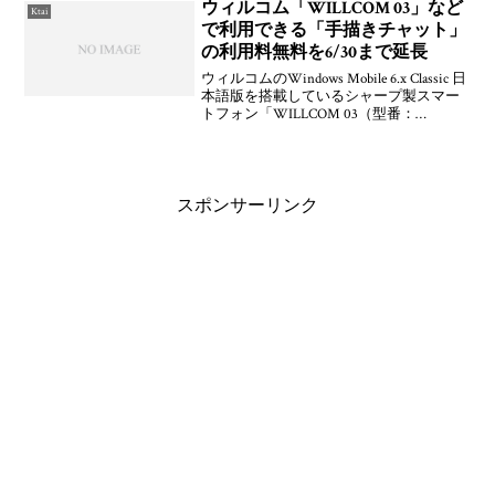
を取得して導入できますよ。というか，
ウィルコム「WILLCOM 03」など
Ktai
このFLASHプレ
で利用できる「手描きチャット」
の利用料無料を6/30まで延長
ウィルコムのWindows Mobile 6.x Classic 日
本語版を搭載しているシャープ製スマー
トフォン「WILLCOM 03（型番：
WS020SH）」および「Advanced/W-
ZERO3 （型番：WS011SH）」で使えるお
絵
スポンサーリンク