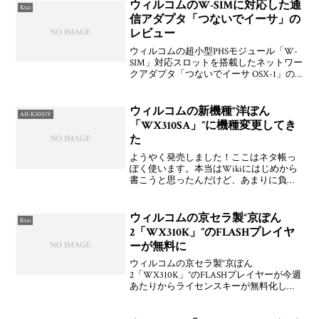
で，すっかり逃していましたさ。
ウィルコムのW-SIMに対応した通
Ktai
信アダプタ「つないでイーサ」の
レビュー
ウィルコムの超小型PHSモジュール「W-
SIM」対応スロットを搭載したネットワー
クアダプタ「つないでイーサ OSX-1」の
レビューです。Wikiにもページを作って
くれたようでありがとうございます
m(__)mW-SIMを活用した玄人志向の超小
ウィルコムの新機種“洋ぽん
AH-K3001V
「WX310SA」”に機種変更してき
た
ようやく発売しました！ここはネタ帳っ
ぽく使います。本当はWikiにはじめから
書こうと思ったんだけど、あまりに負荷
が高く、編集すらできないので。。。
AirWiki: WX310SA（memn0ck）
ウィルコムの京セラ製“京ぽん
Ktai
2「WX310K」”のFLASHプレイヤ
ーが無料に
ウィルコムの京セラ製“京ぽん
2「WX310K」”のFLASHプレイヤーが今週
あたりからライセンスキーが無料化して
いるとのこと。うぉ！確かに！京セラ公
式サイト「サイトK」からライセンスキー