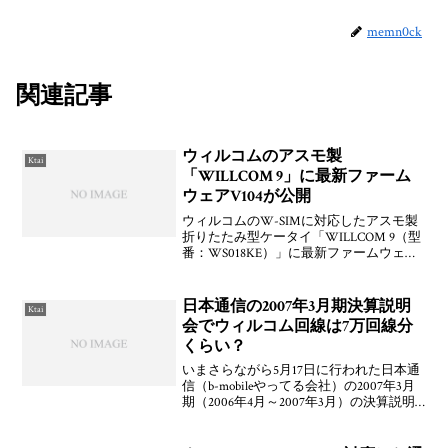
memn0ck
関連記事
ウィルコムのアスモ製
Ktai
「WILLCOM 9」に最新ファーム
ウェアV104が公開
ウィルコムのW-SIMに対応したアスモ製
折りたたみ型ケータイ「WILLCOM 9（型
番：WS018KE）」に最新ファームウェア
となるバージョンV104が公開されていま
す。修正点は「ガジェットの動作安定性
を向上しました。」とのこと。一部V10
日本通信の2007年3月期決算説明
Ktai
会でウィルコム回線は7万回線分
くらい？
いまさらながら5月17日に行われた日本通
信（b-mobileやってる会社）の2007年3月
期（2006年4月～2007年3月）の決算説明
会ムービーを見ましたよ。5月はちょうど
だらだら更新してなかったときだったの