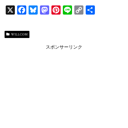
X
Fa
Bl
M
Pi
Li
C
共
ce
ue
as
nt
ne
op
有
bo
sk
to
er
y
ok
y
do
es
Li
WILLCOM
n
t
n
スポンサーリンク
k