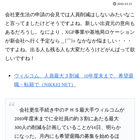
2010.03.15
会社更生法の申請の会見では人員削減はしないみたいなこ
と言ってましたけどそうですよね。新しい出資元の意向も
あるだろうし。なにより，XGP事業や基地局ロケーション
が新会社へ行く予定なら＿|￣|○ なかなか悩ましい・・・
ですよね。出る人も残る人も大変だろうけどがんばって欲
しいですね！
ウィルコム、人員最大３割減 10年度末まで、希望退
職・転籍で（NIKKEI NET）
会社更生手続き中のＰＨＳ最大手ウィルコムが
2010年度末までに全社員の約３割にあたる最大
300人の削減を計画していることが14日、明らか
になった。月内にも希望退職の募集を始めるほ