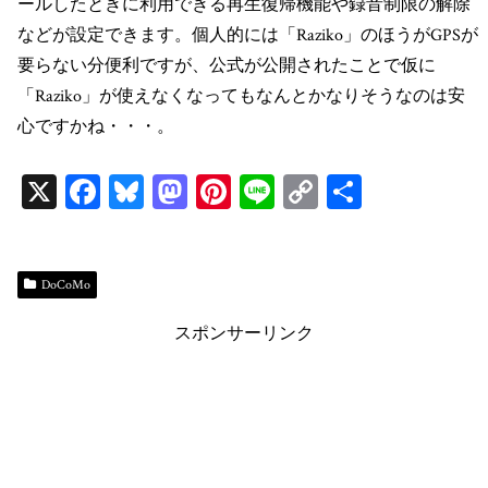
ールしたときに利用できる再生復帰機能や録音制限の解除
などが設定できます。個人的には「Raziko」のほうがGPSが
要らない分便利ですが、公式が公開されたことで仮に
「Raziko」が使えなくなってもなんとかなりそうなのは安
心ですかね・・・。
X
Fa
Bl
M
Pi
Li
C
共
ce
ue
as
nt
ne
op
有
bo
sk
to
er
y
ok
y
do
es
Li
DoCoMo
n
t
n
スポンサーリンク
k