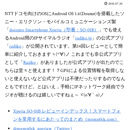
2010.07.30
NTTドコモ向けのOSにAndroid OS 1.6(Dounut)を搭載したソ
ニー・エリクソン・モバイルコミュニケーションズ製
「
docomo Smartphone Xperia（型番：SO-01B）
」でも使え
るAndroid用のIPサイマルラジオ「
radiko.jp
」の公式アプリ
「
radiko
」が公開されています。第14回レビューとして簡
単に紹介しておきますヽ(*´∀`)ノ これまでも非公式アプリ
として「
Raziko
」がありましたが公式アプリが出たのでこ
ちらは堂々と使えます！？GPSによる位置情報を取得しな
いと使えないなど公式アプリは不便だったりするのでなん
ともですけど。とはいえ，手軽にIPネットワーク経由でラ
ジオが聴けるのは嬉しいですねぇ～ヾ(o´∀｀o)ノ
Xperia SO-01B レビューインデックス！スマートフォ
ンを常用するにあたってのまとめ（memn0ck.com）
@memn0ck_xperiaw（Twitter）