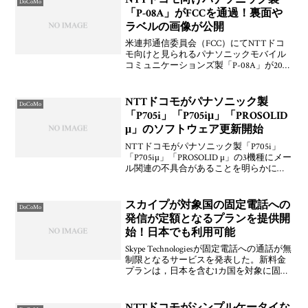
DoCoMo
「P-08A」がFCCを通過！裏面や
ラベルの画像が公開
米連邦通信委員会（FCC）にてNTTドコ
モ向けと見られるパナソニックモバイル
コミュニケーションズ製「P-08A」が2009
年4月22日(水)付けで認定されています。
資料に裏面やラベルの画像などの資料が
公開されていますよ。Bluetoothや
NTTドコモがパナソニック製
DoCoMo
「P705i」「P705iμ」「PROSOLID
μ」のソフトウェア更新開始
NTTドコモがパナソニック製「P705i」
「P705iμ」「PROSOLID μ」の3機種にメー
ル関連の不具合があることを明らかに
し，改善するためのソフトウェア更新サ
ービスを開始したことをお知らせしてい
ます。共通の不具合は，1) iモード問
スカイプが対象国の固定電話への
DoCoMo
発信が定額となるプランを提供開
始！日本でも利用可能
Skype Technologiesが固定電話への通話が無
制限となるサービスを発表した。新料金
プランは，日本を含む1カ国を対象に固定
電話への通話が無制限となる「1ヶ国限定
プラン(695円/月)」，アジア地域への固定
電話と携帯電話へ毎月200
NTTドコモがシンプルケータイな