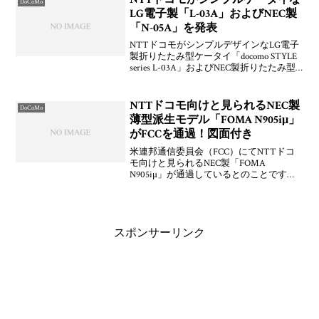
DoCoMo
LG電子製「L-03A」およびNEC製
「N-05A」を発表
NTTドコモがシンプルデザインなLG電子
製折りたたみ型ケータイ「docomo STYLE
series L-03A」およびNEC製折りたたみ型
ケータイ「docomo STYLE series N-05A」を
発表しています。L-03Aが200
NTTドコモ向けと見られるNEC製
DoCoMo
薄型派生モデル「FOMA N905iμ」
がFCCを通過！図面付き
米連邦通信委員会（FCC）にてNTTドコ
モ向けと見られるNEC製「FOMA
N905iμ」が通過しているとのことです。
外観（図面）も公開されていますよ。図
面から200万画素カメラやmicroSDカード
スロットが搭載されていることがわかり
ます
スポンサーリンク