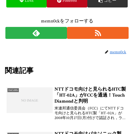
LINE
Pinterest
コピー
memn0ckをフォローする
memn0ck
関連記事
NTTドコモ向けと見られるHTC製
DoCoMo
「HT-02A」がFCCを通過！Touch
Diamondと判明
米連邦通信委員会（FCC）にてNTTドコ
モ向けと見られるHTC製「HT-02A」が
2008年10月27日(月)付けで認証され，ラベ
ル画像などの資料が公開されています。
「DIAM190」な「Touch Diamond」な模
様。ということで，も
NTTドコモ向けパナソニック製