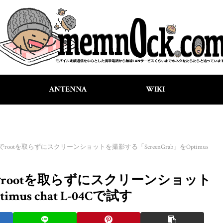
ANTENNA
WIKI
roid単体でrootを取らずにスクリーンショットを撮影する「ScreenGrab」をOptimus
oid単体でrootを取らずにスクリーンショット
mus chat L-04Cで試す