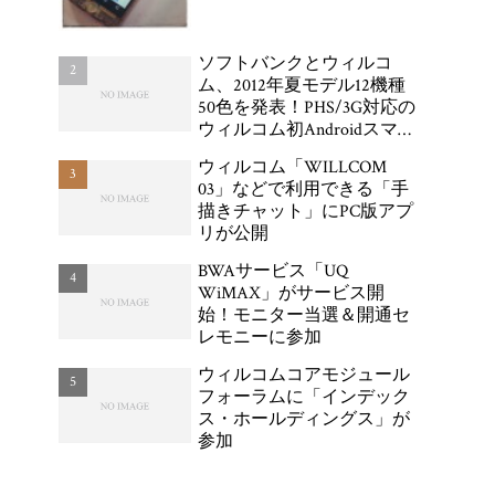
ソフトバンクとウィルコ
ム、2012年夏モデル12機種
50色を発表！PHS/3G対応の
ウィルコム初Androidスマー
トフォン「DIGNO DUAL
ウィルコム「WILLCOM
WX04K」が登場
03」などで利用できる「手
描きチャット」にPC版アプ
リが公開
BWAサービス「UQ
WiMAX」がサービス開
始！モニター当選＆開通セ
レモニーに参加
ウィルコムコアモジュール
フォーラムに「インデック
ス・ホールディングス」が
参加