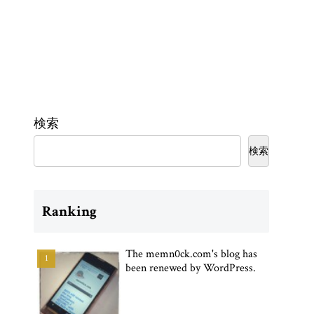
検索
検索
Ranking
The memn0ck.com's blog has
been renewed by WordPress.