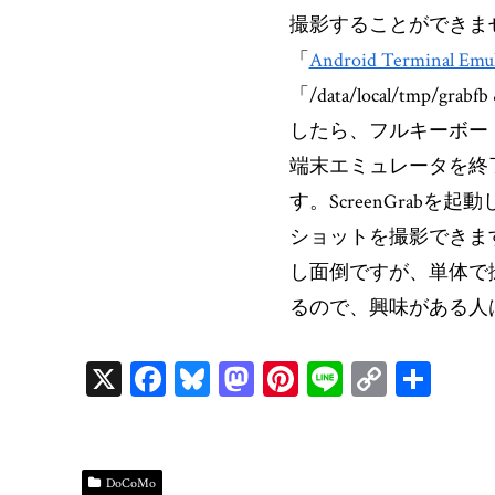
撮影することができま
「
Android Terminal Emul
「/data/local/tmp
したら、フルキーボード
端末エミュレータを終
す。ScreenGrab
ショットを撮影できま
し面倒ですが、単体で
るので、興味がある人
X
Fa
Bl
M
Pi
Li
C
共
ce
ue
as
nt
ne
op
有
bo
sk
to
er
y
ok
y
do
es
Li
DoCoMo