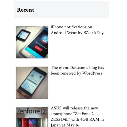
Recent
iPhone notifications on
Android Wear by WearADay.
The memn0ck.com’s blog has
been renewed by WordPress.
ASUS will release the new
smartphone “ZenFone 2
ZE551ML” with 4GB RAM in
Japan at May 16.