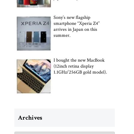
Sony’s new flagship
smartphone “Xperia Z4”
arrives in Japan on this
summer.
I bought the new MacBook
(12inch retina display
1.1GHz/256GB gold model).
Archives