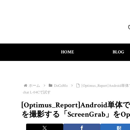
HOME
BLOG
ホーム
DoCoMo
[Optimus_Report]And
chat L-04Cで試す
[Optimus_Report]Andr
を撮影する「ScreenGrab」をOpti