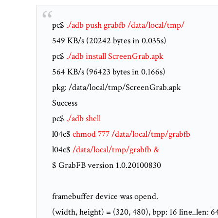
pc$
./adb push grabfb /data/local/tmp/
549 KB/s (20242 bytes in 0.035s)
pc$
./adb install ScreenGrab.apk
564 KB/s (96423 bytes in 0.166s)
pkg: /data/local/tmp/ScreenGrab.apk
Success
pc$
./adb shell
l04c$
chmod 777 /data/local/tmp/grabfb
l04c$
/data/local/tmp/grabfb &
$ GrabFB version 1.0.20100830
framebuffer device was opend.
(width, height) = (320, 480), bpp: 16 line_len: 6