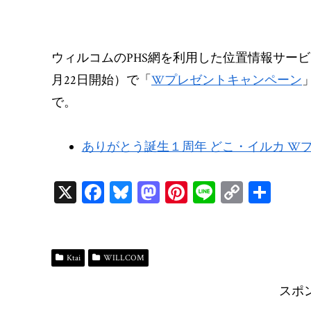
ウィルコムのPHS網を利用した位置情報サー
月22日開始）で「
Wプレゼントキャンペーン
で。
ありがとう誕生１周年 どこ・イルカ W
X
Fa
Bl
M
Pi
Li
C
共
ce
ue
as
nt
ne
op
有
bo
sk
to
er
y
ok
y
do
es
Li
Ktai
WILLCOM
n
t
n
スポ
k