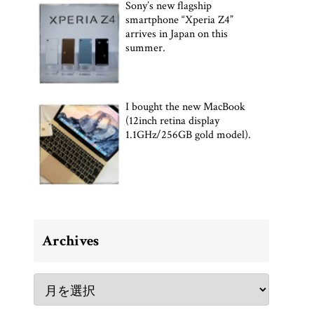
Sony’s new flagship
smartphone “Xperia Z4”
arrives in Japan on this
summer.
I bought the new MacBook
(12inch retina display
1.1GHz/256GB gold model).
Archives