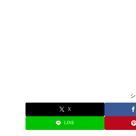
シ
X
LINE