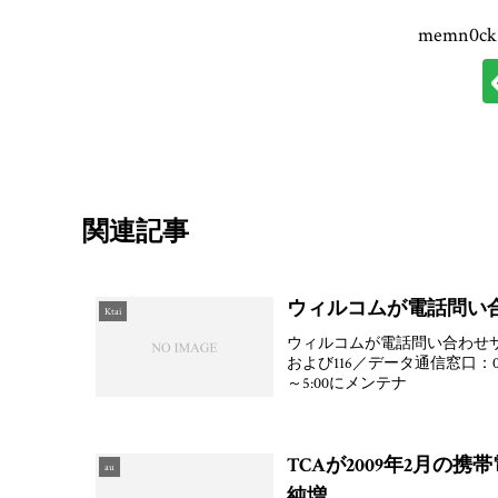
memn0
関連記事
ウィルコムが電話問い合
Ktai
ウィルコムが電話問い合わせサー
および116／データ通信窓口：0120
～5:00にメンテナ
TCAが2009年2月の
au
純増