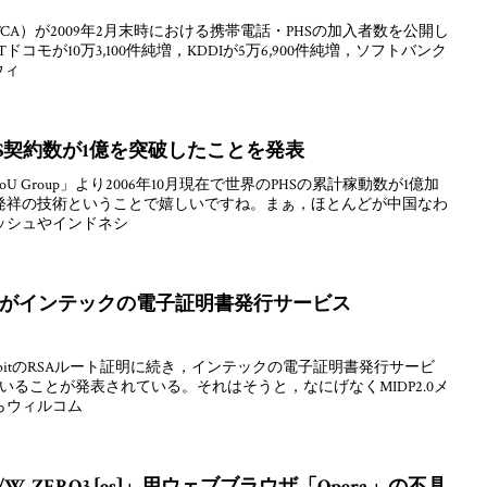
A）が2009年2月末時における携帯電話・PHSの加入者数を公開し
コモが10万3,100件純増，KDDIが5万6,900件純増，ソフトバンク
ウィ
S契約数が1億を突破したことを発表
oU Group」より2006年10月現在で世界のPHSの累計稼動数が1億加
発祥の技術ということで嬉しいですね。まぁ，ほとんどが中国なわ
ッシュやインドネシ
J」がインテックの電子証明書発行サービス
48bitのRSAルート証明に続き，インテックの電子証明書発行サービ
していることが発表されている。それはそうと，なにげなくMIDP2.0メ
らウィルコム
/W-ZERO3 [es]」用ウェブブラウザ「Opera」の不具