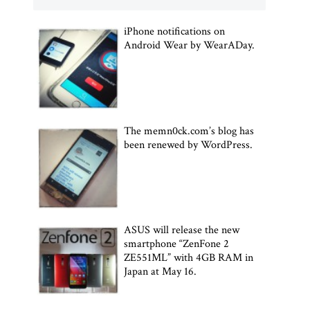
iPhone notifications on
Android Wear by WearADay.
The memn0ck.com’s blog has
been renewed by WordPress.
ASUS will release the new
smartphone “ZenFone 2
ZE551ML” with 4GB RAM in
Japan at May 16.