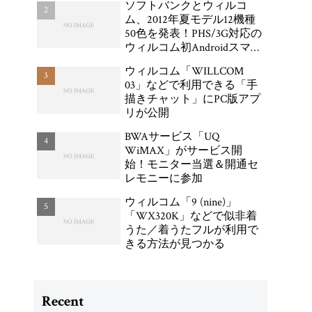
ソフトバンクとウィルコ
ム、2012年夏モデル12機種
50色を発表！PHS/3G対応の
ウィルコム初Androidスマー
トフォン「DIGNO DUAL
ウィルコム「WILLCOM
WX04K」が登場
03」などで利用できる「手
描きチャット」にPC版アプ
リが公開
BWAサービス「UQ
WiMAX」がサービス開
始！モニター当選＆開通セ
レモニーに参加
ウィルコム「9 (nine)」
「WX320K」などで似非着
うた／着うたフルが利用で
きる方法が見つかる
Recent