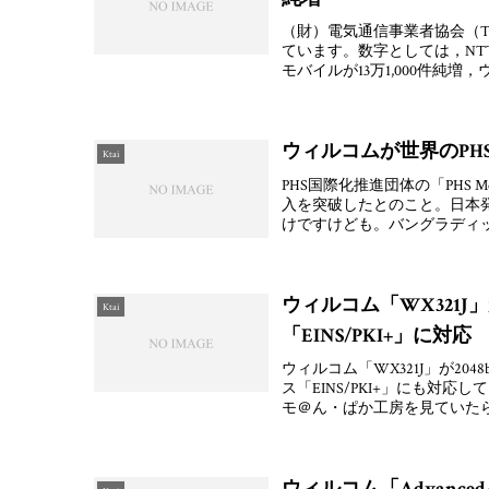
（財）電気通信事業者協会（TC
ています。数字としては，NTTド
モバイルが13万1,000件純増，
ウィルコムが世界のPH
Ktai
PHS国際化推進団体の「PHS M
入を突破したとのこと。日本
けですけども。バングラディ
ウィルコム「WX321
Ktai
「EINS/PKI+」に対応
ウィルコム「WX321J」が20
ス「EINS/PKI+」にも対応
モ＠ん・ぱか工房を見ていた
ウィルコム「Advanced