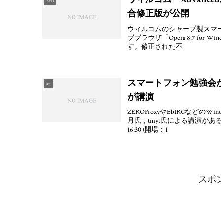
Ktai
合修正版が公開
ウィルコムのシャープ製スマートフォ
ブブラウザ「Opera 8.7 fo
す。修正された不
スマートフォン勉強会が2
au
が講演
ZEROProxyやEbIRCなど
月氏，tmyt氏による講演がある「
16:30 (開場：1
スポ