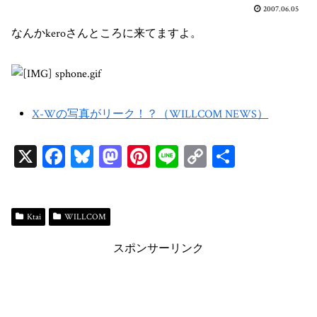
2007.06.05
なんかkeroさんところに来てますよ。
X-Wの写真がリーク！？（WILLCOM NEWS）
X
Fa
Bl
M
Pi
Li
C
共
ce
ue
as
nt
ne
op
有
bo
sk
to
er
y
ok
y
do
es
Li
Ktai
WILLCOM
n
t
n
スポンサーリンク
k