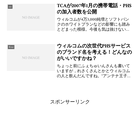
W61Sのリフレクションゴールドとルミナ
TCAが2007年1月の携帯電話・PHS
au
リ
の加入者数を公開
ウィルコムが4万3,000純増とソフトバン
クのホワイトプランなどの影響にも踏み
とどまった模様。今後も気は抜けないで
すけど引き続きウィルコムの24時間通話
放題な施策が支持されているというとこ
ろでしょうかね。もちろん，ホワイトプ
ウィルコムの次世代PHSサービス
Ktai
ランおよびWホワ
のブランド名を考える！どんなの
がいいですかね？
ちょっと前にふぇちゅいんさんも書いて
いますが，れさくさんとかとウィルコム
の人と飲んだんですね。“アンテナ王子
(笑)”ことK信さん(なんで伏字!?)や端末
君，料金君，広告君といったあたりはも
う何回か飲んでいるんですが，新しくブ
ランド君が来てた
スポンサーリンク