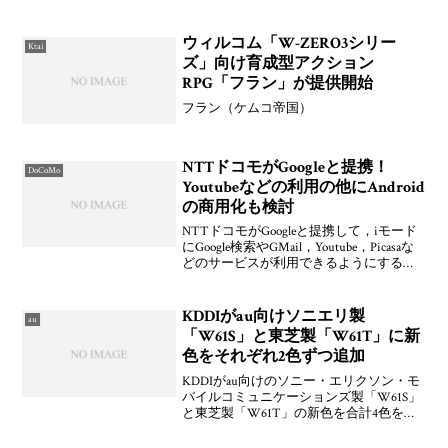
す。参加しているのは，ウィルコムのほ
か，日本サスティナブル・コミュニテ
ィ・センターの健康・医療・福祉分野情
ウィルコム「W-ZERO3シリー
Ktai
報化プロジェクト「どこカル
ズ」向け育成型アクション
RPG「フラン」が提供開始
フラン（ケムコ帝国）
NTTドコモがGoogleと提携！
DoCoMo
Youtubeなどの利用の他にAndroid
の商用化も検討
NTTドコモがGoogleと提携して，iモード
にGoogle検索やGMail，Youtube，Picasaな
どのサービスが利用できるようにすると
発表しています。すでに，Youtubeモバイ
ルを904i/905iで使えるようにしてあると
のこと
KDDIがau向けソニエリ製
au
「W61S」と東芝製「W61T」に新
色をそれぞれ2色ずつ追加
KDDIがau向けのソニー・エリクソン・モ
バイルコミュニケーションズ製「W61S」
と東芝製「W61T」の新色を合計4色を発
表しています。それぞれ2008年6月中旬以
降発売される予定。追加されるのは，