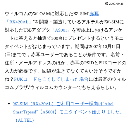
2007.09.25
ウィルコムのW-OAMに対応したW-SIM“
赤耳
「RX420AL」
”を開発・製造しているアルテルがW-SIMに
対応したUSBアダプタ「
AS001
」をWeb上におけるアンケ
ートに答えると抽選で300台にプレゼントするというモニ
タイベントがはじまっています。期間は2007年10月14日
(日)までで，赤耳ユーザーであることが条件です。名前・
住所・メールアドレスのほか，赤耳のPSIDとPUKコードの
入力が必要です。回線が生きてなくてもいけそうですか
ね？
PUKコードを亡くしてしまった場合
には最寄のウィル
コムプラザ/ウィルコムカウンターでもらえるらしい。
W-SIM（RX420AL）ご利用ユーザー様向け“Altel
SmarTspeed”【AS001】モニタイベント始まりました。
（ALTEL）