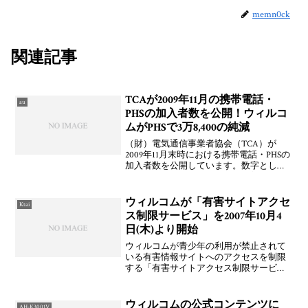
memn0ck
関連記事
TCAが2009年11月の携帯電話・
au
PHSの加入者数を公開！ウィルコ
ムがPHSで3万8,400の純減
（財）電気通信事業者協会（TCA）が
2009年11月末時における携帯電話・PHSの
加入者数を公開しています。数字として
は，NTTドコモが5万5,600件純増，KDDI
が6万9,200件純増，ソフトバンクモバイル
が8万7,500件純増，イー・
ウィルコムが「有害サイトアクセ
Ktai
ス制限サービス」を2007年10月4
日(木)より開始
ウィルコムが青少年の利用が禁止されて
いる有害情報サイトへのアクセスを制限
する「有害サイトアクセス制限サービ
ス」を明日2007年10月4日(木)より開始す
る。利用料は無料で，対応機種は「W-
ZERO3シリーズ（WS003SH・WS004SH・
ウィルコムの公式コンテンツに
AH-K3001V