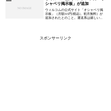
シャベリ掲示板」が追加
ウィルコムの公式サイト「オシャベリ掲
示板」（月額315円(税込)。初月無料）が
追加されたとのこと。運送系は嬉しいで
すね。Javaアプリは，「ジャンピングい
ぬ」（月額315円(税込)）が追加。CLUB
AIR-EDGE ＞ 週刊ピックアップ
スポンサーリンク