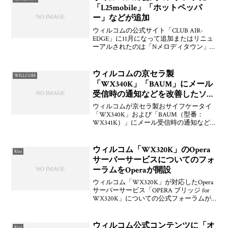
「L25mobile」「ホットペッパ
ー」などが追加
ウィルコムの公式サイト「CLUB AIR-
EDGE」に11月になって追加またはリニュ
ーアルされたのは「Nメロディタウン」
「FARMIX」「叱る龍と誉める虎」「日
本のアドレス帳 Plope」「ブレインワール
ド」「＠萌えドル学園」「本物の心理テ
ウィルコムの京セラ製
WILLCOM
「WX340K」「BAUM」にメール
受信時の通知などを改善したソフ
トウェア更新が提供開始
ウィルコムが京セラ製おサイフケータイ
「WX340K」および「BAUM（型番：
WX341K）」にメール受信時の通知など
を行うソフトウェア更新を提供開始して
います。WX330KからというかNetFront搭
載機種の長らくの要望だったものがだっ
ウィルコム「WX320K」のOpera
Ktai
た
サーバーサービスについてのフォ
ーラムをOperaが開設
ウィルコム「WX320K」が対応したOpera
サーバーサービス「OPERA ブリッジ for
WX320K」についての公式フォーラムが
開設されています。ユーザーから直接要
望などのフィードバックを得ることで，
今後の方向性などにも影響を与えるこ
ウィルコム公式コンテンツに「オ
Ktai