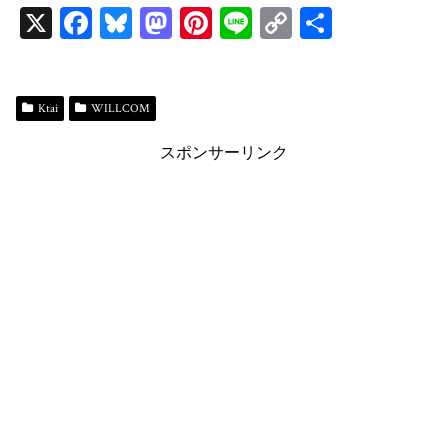
X
Fa
Bl
M
Pi
Li
C
共
ce
ue
as
nt
ne
op
有
bo
sk
to
er
y
ok
y
do
es
Li
Ktai
WILLCOM
n
t
n
スポンサーリンク
k