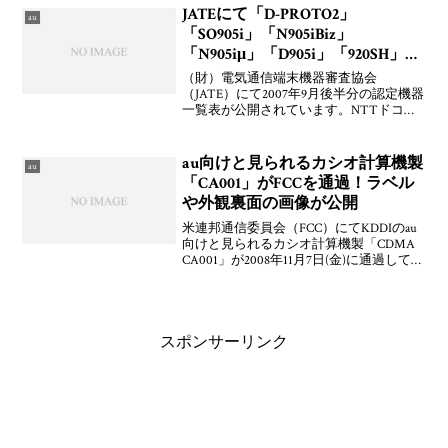
はスオーノ(suono)のカジュア
JATEにて「D-PROTO2」
au
「SO905i」「N905iBiz」
「N905iμ」「D905i」「920SH」が
通過
（財）電気通信端末機器審査協会
（JATE）にて2007年9月後半分の認定機器
一覧表が公開されています。NTTドコモ
向けと見られる三菱電機製「FOMA D-
PROTO2」「D905i」，ソニーエリクソン
製「SO905i」，NEC製「N905i
au向けと見られるカシオ計算機製
au
「CA001」がFCCを通過！ラベル
や外観裏面の画像が公開
米連邦通信委員会（FCC）にてKDDIのau
向けと見られるカシオ計算機製「CDMA
CA001」が2008年11月7日(金)に通過してい
ます。画像などからわかることとして
は，折りたたみ型や国際ローミング「グ
ローバルパスポートCDMA(CDM
スポンサーリンク