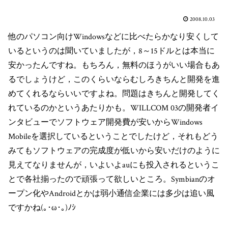
2008.10.03
他のパソコン向けWindowsなどに比べたらかなり安くして
いるというのは聞いていましたが，8～15ドルとは本当に
安かったんですね。もちろん，無料のほうがいい場合もあ
るでしょうけど，このくらいならむしろきちんと開発を進
めてくれるならいいですよね。問題はきちんと開発してく
れているのかというあたりかも。WILLCOM 03の開発者イ
ンタビューでソフトウェア開発費が安いからWindows
Mobileを選択しているということでしたけど，それもどう
みてもソフトウェアの完成度が低いから安いだけのように
見えてなりませんが，いよいよauにも投入されるというこ
とで各社揃ったので頑張って欲しいところ。Symbianのオ
ープン化やAndroidとかは弱小通信企業には多少は追い風
ですかね(｡･ω･｡)ﾉｼ