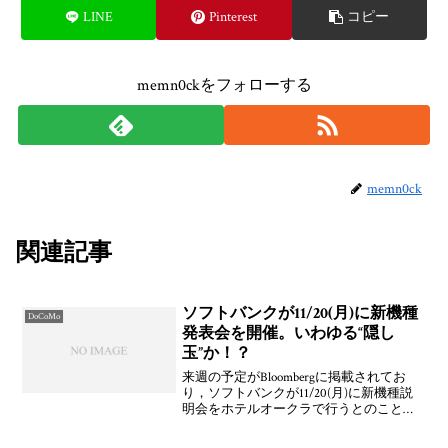
LINE
Pinterest
コピー
memn0ckをフォローする
memn0ck
関連記事
ソフトバンクが11/20(月)に新機種
DoCoMo
発表会を開催。いわゆる“隠し
玉”か！？
来週の予定がBloombergに掲載されてお
り，ソフトバンクが11/20(月)に新機種説
明会をホテルオークラで行うとのこと。
隠し玉ですかね？「911SH」とかいろいろ
認定機関を通っているものはあるのでな