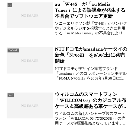
にが飛び出すやら。他にもドコモが「iD
au「W44S」が「au Media
au
Tuner」による誤課金が発生する
不具合でソフトウェア更新
ソニーエリクソン製「W44S」がワンセグ
やデジタルラジオを視聴するときに利用
する「au Media Tuner」の不具合により誤
課金が発生してしまっていたためにソフ
トウェア更新を開始するとともにお詫び
を掲載した。ソフトウェア更新は約10分
NTTドコモがamadanaケータイの
DoCoMo
程
新色「N706iII」を8/30(土)に発売
開始
NTTドコモがデザイン家電ブランド
「amadana」とのコラボレーションモデル
「FOMA N706iII」を2008年8月30日(土)に
発売することを発表しています。製品型
番は「N706iII」となっていますが，今年2
月に発売された"ama
ウィルコムのスマートフォン
Ktai
「WILLCOM 03」のカジュアル布
ケース＆高級感ある革ケースが発
売
ウィルコムの新しいシャープ製スマート
フォン「WILLCOM 03 (WS020SH)」の専
用ケースが2種類発売となっています。ど
ちらもこれまでの「W-ZERO3シリーズ」
などでもお馴染みのものですが，ひとつ