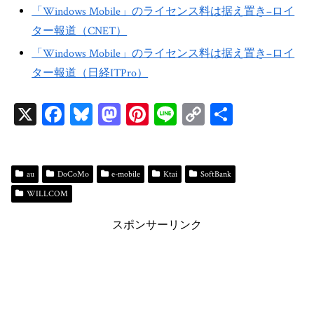
「Windows Mobile」のライセンス料は据え置き–ロイ
ター報道（CNET）
「Windows Mobile」のライセンス料は据え置き–ロイ
ター報道（日経ITPro）
X
Fa
Bl
M
Pi
Li
C
共
ce
ue
as
nt
ne
op
有
bo
sk
to
er
y
ok
y
do
es
Li
au
DoCoMo
e-mobile
Ktai
SoftBank
WILLCOM
n
t
n
k
スポンサーリンク