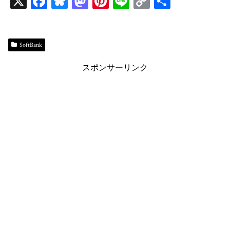
X
Fa
Bl
M
Pi
Li
C
共
ce
ue
as
nt
ne
op
有
bo
sk
to
er
y
ok
y
do
es
Li
SoftBank
n
t
n
スポンサーリンク
k