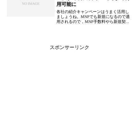
用可能に
各社の紹介キャンペーンはうまく活用し
ましょうね。MNPでも新規になるので適
用されるので，MNP手数料やら新規契約
事務手数料の足しになりますしね。ウィ
ルコムは月が変われば紹介数はキャンセ
ルされるけど，ソフトバンクは最大3人ま
でなのかな。だった
スポンサーリンク