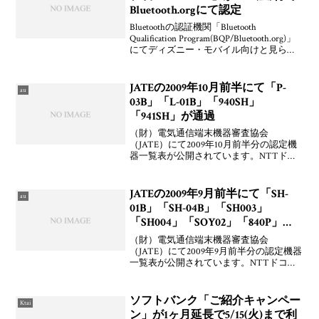
Bluetooth.orgにて認定
Bluetoothの認証機関「Bluetooth
Qualification Program(BQP/Bluetooth.org)」
にてディズニー・モバイル向けと見られ
るシャープ製「DM007SH」が2010年9月24
日(金)付で認定されて
JATEの2009年10月前半にて「P-
au
03B」「L-01B」「940SH」
「941SH」が通過
（財）電気通信端末機器審査協会
（JATE）にて2009年10月前半分の認定機
器一覧表が公開されています。NTTドコ
モ向けと見られるパナソニックモバイル
コミュニケーションズ製「P-03B」および
LG電子製「L-01B」，ソフトバンクモバイ
JATEの2009年9月前半にて「SH-
au
ル向
01B」「SH-04B」「SH003」
「SH004」「SOY02」「840P」
「WX330J E」が通過
（財）電気通信端末機器審査協会
（JATE）にて2009年9月前半分の認定機器
一覧表が公開されています。NTTドコモ
向けと見られるシャープ製「SH-01B」
「SH-04B」やau by KDDI向けと見られる
シャープ製「SH003」「SH00
ソフトバンク「ご紹介キャンペー
Ktai
ン」が1ヶ月延長で5/15(火)まで利