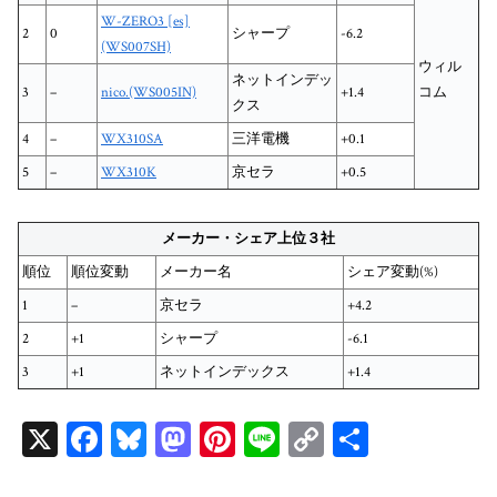
W-ZERO3 [es]
2
0
シャープ
-6.2
(WS007SH)
ウィル
ネットインデッ
3
–
nico.(WS005IN)
+1.4
コム
クス
4
–
WX310SA
三洋電機
+0.1
5
–
WX310K
京セラ
+0.5
メーカー・シェア上位３社
順位
順位変動
メーカー名
シェア変動(%)
1
–
京セラ
+4.2
2
+1
シャープ
-6.1
3
+1
ネットインデックス
+1.4
X
Fa
Bl
M
Pi
Li
C
共
ce
ue
as
nt
ne
op
有