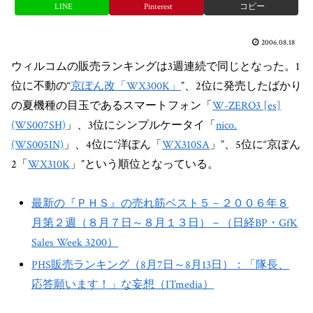
LINE
Pinterest
コピー
2006.08.18
ウィルコムの販売ランキングは3週連続で同じとなった。1
位に不動の“
京ぽん改「WX300K」
”、2位に発売したばかり
の夏機種の目玉であるスマートフォン「
W-ZERO3 [es]
(WS007SH)
」、3位にシンプルケータイ「
nico.
(WS005IN)
」、4位に“洋ぽん「
WX310SA
」”、5位に“京ぽん
2「
WX310K
」”という順位となっている。
最新の『ＰＨＳ』の売れ筋ベスト５－２００６年８
月第２週（８月７日～８月１３日）－（日経BP・GfK
Sales Week 3200）
PHS販売ランキング（8月7日～8月13日）：「隊長、
応答願います！」な妄想（ITmedia）