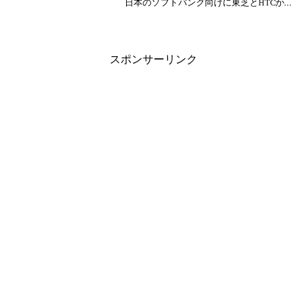
日本のソフトバンク向けに東芝とHTCか
らWM6デバイスが出るとか，年内にウィ
ルコムから向けに出るなんてあります
ね。東芝は「G900」が「X01T」として出
そうです
スポンサーリンク