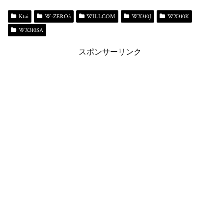
bo
sk
to
er
y
ok
y
do
es
Li
Ktai
W-ZERO3
WILLCOM
WX310J
WX310K
WX310SA
n
t
n
k
スポンサーリンク