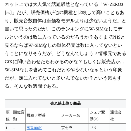
ネット上では大人気で話題騒然となっている「W-ZERO3
[es]」だが、販売価格が他の機種と比較して高いこともあ
り、販売台数自体は低価格モデルよりは少ないようだ。と
書いて思ったのだが、このランキングにW-SIMなしモデ
ルというのは数に入っているのだろうか？あくまでPHSと
見るならばW-SIMなしの単体発売は数に入ってないとい
うことになりそうだが、どうなんでしょう？情報元である
GfKに問い合わせたらわかるのかな？もしくは販売店か…
W-SIMなしを含めてこれだとやや少ないなぁという印象
だが、逆に入れてないと多いんでないか？という気もす
る。そんな数週間である。
売れ筋上位５商品
順
順位変
シェア変
通信会
機種／型番
メーカー名
位
動
動(%)
社
1
–
WX300K
京セラ
+3.9