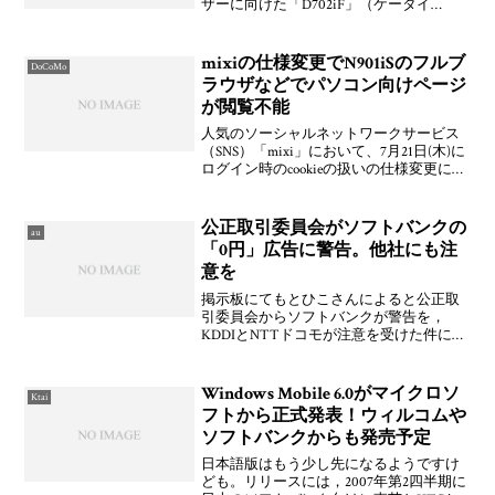
ザーに向けた「D702iF」（ケータイ
Watch）女性専用の“美人ケータ
イ”──「D702iF」（ITmedia）「D702iF」
デザイナーインタビュー
mixiの仕様変更でN901iSのフルブ
DoCoMo
ラウザなどでパソコン向けページ
が閲覧不能
人気のソーシャルネットワークサービス
（SNS）「mixi」において、7月21日(木)に
ログイン時のcookieの扱いの仕様変更によ
り一部モバイル機器や家庭用ゲーム機の
ブラウザからのアクセスが不可能となっ
ている。お知らせが、「新機能リリー
公正取引委員会がソフトバンクの
au
ス・
「0円」広告に警告。他社にも注
意を
掲示板にてもとひこさんによると公正取
引委員会からソフトバンクが警告を，
KDDIとNTTドコモが注意を受けた件につ
いて，日本経済新聞や毎日新聞ではウィ
ルコムも注意を受けたとなっているのだ
けども，今のところ公取委のサイトには
Windows Mobile 6.0がマイクロソ
Ktai
ウィルコムに注意した
フトから正式発表！ウィルコムや
ソフトバンクからも発売予定
日本語版はもう少し先になるようですけ
ども。リリースには，2007年第2四半期に