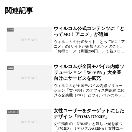
関連記事
ウィルコム公式コンテンツに「と
Ktai
ってMO！アニメ」が追加
ウィルコムの公式サイト「とってMO！ア
ニメ」の1サイトが追加されたとのこと。
「お得コース（月額200円）」で着メロ取
り放題か，「おすすめコース（月額300
円）」で着メロ取り放題＋フルコーラス
10曲が利用可能かを選べる。また，Javaア
ウィルコムが全国モバイル内線ソ
Ktai
プリは
リューション「W-VPN」大企業
向けにサービスを拡充
ウィルコムが全国モバイル内線ソリュー
ション「W-VPN」のオフィス内線網にお
ける交換機（PBX）とウィルコムのネッ
トワークを接続する専用回線において，
従来の「BRI専用回線」に加えてより多く
のPHS電話機を同時に内線としてご利用い
女性ユーザーをターゲットにした
DoCoMo
ただける「
デザイン「FOMA D702iF」
女性指向の「D702iF」と妖しい光を放つ
「P702iD」（デジタルARENA）女性ユー