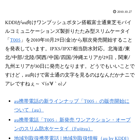
2010.10.27
KDDIがau向けワンプッシュボタン搭載富士通東芝モバイ
ルコミュニケーションズ製折りたたみ型スリムケータイ
「
T005
」を2010年10月29日(金)から順次発売開始すること
を発表しています。IPX5/IPX7相当防水対応。北海道/東
北/中部/北陸/関西/中国/四国/沖縄エリアが29日，関東/
九州エリアが30日に発売となります。どうでもいいことで
すけど，au向けで富士通の文字を見るのはなんだかナニで
アレですねぇ～ヾ(o´∀｀o)ノ
au携帯電話の新ラインナップ「T005」の販売開始に
ついて（au）
au携帯電話「T005」新発売 ワンアクション・オープ
ンのスリム防水ケータイ（Fujitsu）
地域別取扱携帯電話 | 地域別取扱情報（au by KDDI）