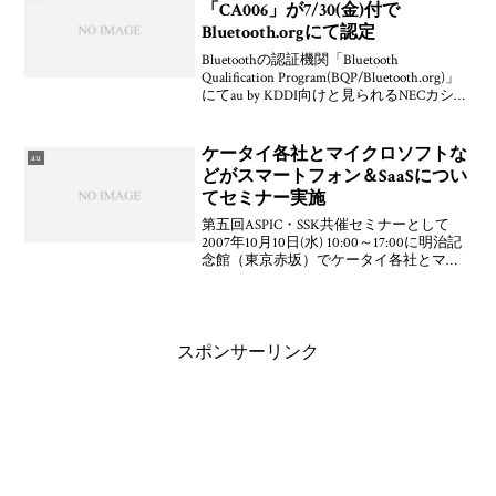
「CA006」が7/30(金)付で
Bluetooth.orgにて認定
Bluetoothの認証機関「Bluetooth
Qualification Program(BQP/Bluetooth.org)」
にてau by KDDI向けと見られるNECカシオ
モバイルコミュニケーションズ製
「CDMA CAY01」およ
ケータイ各社とマイクロソフトな
au
どがスマートフォン＆SaaSについ
てセミナー実施
第五回ASPIC・SSK共催セミナーとして
2007年10月10日(水) 10:00～17:00に明治記
念館（東京赤坂）でケータイ各社とマイ
クロソフトの人が「スマートフォンで拡
がるASP・SaaSの巨大新市場」と題して講
演を行うそうですよ。A
スポンサーリンク