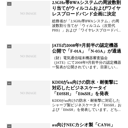
「SO703i」「S
2.5GHz帯BWAシステムの周波数割
au
り当てがウィルコムおよびワイヤ
レスブロードバンド企画に決定
総務省が「2.5GHz帯BWAシステム」の周
波数割り当てが「ウィルコム（次世代
PHS）」および「ワイヤレスブロードバン
ド企画（KDDI陣営／モバイル
WiMAX）」に決定したとのことです。審
査は慎重かつ公正に申請者名を伏せてポ
JATEの2008年9月前半の認定機器
au
イント制で行われ
公開で「F-01A」「N-03A」が通過
（財）電気通信端末機器審査協会
（JATE）にて2008年9月前半分の認定機器
一覧表が公開されています。目新しいと
ころでは，NTTドコモ向けと見られる富
士通製「F-01A」および「N-03A」といっ
たものが通過しています。どちらもすで
KDDIがau向けの防水・耐衝撃に
au
に他の機
対応したビジネスケータイ
「E05SH」「E06SH」を発表
KDDIがau向けの防水・耐衝撃に対応した
シャープ製ビジネスケータイ「E05SH」お
よび「E06SH」を発表しています。どちら
もストレート型のCDMA 1X WINな音声機
種。防水はIPX5/IPX7準拠。E05SHのほう
がSDIO拡張スロ
au向けNECカシオ製「CAY01」
au