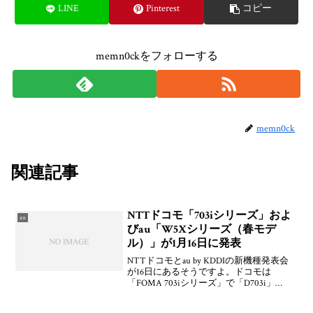
LINE
Pinterest
コピー
memn0ckをフォローする
memn0ck
関連記事
NTTドコモ「703iシリーズ」およ
au
びau「W5Xシリーズ（春モデ
ル）」が1月16日に発表
NTTドコモとau by KDDIの新機種発表会
が16日にあるそうですよ。ドコモは
「FOMA 703iシリーズ」で「D703i」
「F703i」「N703iD」「N703iμ」
「P703i」「P703iμ」「SH703i」