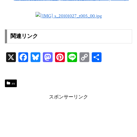
関連リンク
X
Fa
Bl
M
Pi
Li
C
共
ce
ue
as
nt
ne
op
有
bo
sk
to
er
y
ok
y
do
es
Li
au
n
t
n
スポンサーリンク
k