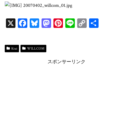
X
Fa
Bl
M
Pi
Li
C
共
ce
ue
as
nt
ne
op
有
bo
sk
to
er
y
ok
y
do
es
Li
Ktai
WILLCOM
n
t
n
スポンサーリンク
k