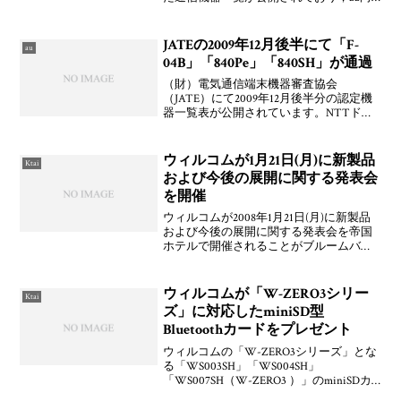
けと見られるパナソニックモバイルコミ
ュニケーション（PMC）製「CDMA
W51P」やNTTドコモ向けと見られるNEC
JATEの2009年12月後半にて「F-
au
製「FO
04B」「840Pe」「840SH」が通過
（財）電気通信端末機器審査協会
（JATE）にて2009年12月後半分の認定機
器一覧表が公開されています。NTTドコ
モ向け富士通生セパレートケータイ製
「docomo PRIME series F-04B」およびソフ
トバンクモバイル向けパナソニ
ウィルコムが1月21日(月)に新製品
Ktai
および今後の展開に関する発表会
を開催
ウィルコムが2008年1月21日(月)に新製品
および今後の展開に関する発表会を帝国
ホテルで開催されることがブルームバー
グにて掲載されています。新製品につい
ては，nine+や京セラのミドルクラスモデ
ル（開発コード：R97）をはじめ，日本無
ウィルコムが「W-ZERO3シリー
Ktai
線や
ズ」に対応したminiSD型
Bluetoothカードをプレゼント
ウィルコムの「W-ZERO3シリーズ」とな
る「WS003SH」「WS004SH」
「WS007SH（W-ZERO3 ）」のminiSDカ
ードスロットに挿すことでBluetoothが利