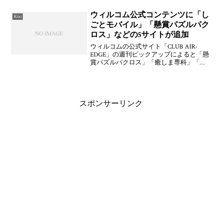
用できるようになるminiSDタイプの
Bluetoothカー
ウィルコム公式コンテンツに「し
Ktai
ごとモバイル」「懸賞パズルパク
ロス」などの5サイトが追加
ウィルコムの公式サイト「CLUB AIR-
EDGE」の週刊ピックアップによると「懸
賞パズルパクロス」「癒しま専科」「あ
なたが輝く恋」「あなたの未来」「しご
とナビモバイル」の5サイトが追加された
とのこと。Javaアプリも「いつでもパズル
数プレ
スポンサーリンク