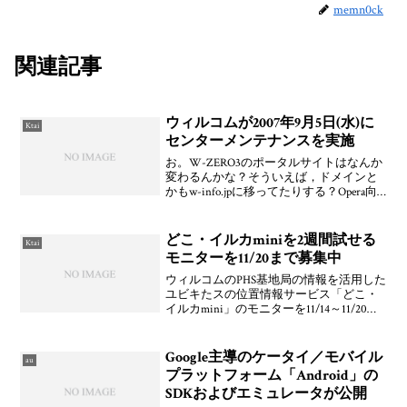
memn0ck
関連記事
ウィルコムが2007年9月5日(水)に
Ktai
センターメンテナンスを実施
お。W-ZERO3のポータルサイトはなんか
変わるんかな？そういえば，ドメインと
かもw-info.jpに移ってたりする？Opera向
けとは別ページだったり調べて見るとす
ごくややこしい構成になってるのね(^^;
WX320KRや黒どエスを1日フ
どこ・イルカminiを2週間試せる
Ktai
モニターを11/20まで募集中
ウィルコムのPHS基地局の情報を活用した
ユビキたスの位置情報サービス「どこ・
イルカmini」のモニターを11/14～11/20
09:00まで抽選で10名募集している。モニ
ター期間は平成18年11月24日～平成18年12
月8日の14日(2週
Google主導のケータイ／モバイル
au
プラットフォーム「Android」の
SDKおよびエミュレータが公開