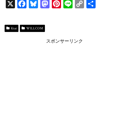
X
Fa
Bl
M
Pi
Li
C
共
ce
ue
as
nt
ne
op
有
bo
sk
to
er
y
ok
y
do
es
Li
Ktai
WILLCOM
n
t
n
スポンサーリンク
k