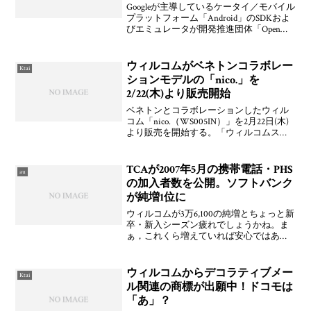
Googleが主導しているケータイ／モバイル
プラットフォーム「Android」のSDKおよ
びエミュレータが開発推進団体「Open
Handset Alliance（OHA）」により公開され
ています。といっても，公開場所は
「Google Co
ウィルコムがベネトンコラボレー
Ktai
ションモデルの「nico.」を
2/22(木)より販売開始
ベネトンとコラボレーションしたウィル
コム「nico.（WS005IN）」を2月22日(木)
より販売を開始する。「ウィルコムスト
ア」では2月20日(火)より予約受付を開始
する。また，全国のベネトンメガストア9
店舗（札幌・新宿・表参道・名古屋・
TCAが2007年5月の携帯電話・PHS
au
の加入者数を公開。ソフトバンク
が純増1位に
ウィルコムが3万6,100の純増とちょっと新
卒・新入シーズン疲れでしょうかね。ま
ぁ，これくら増えていれば安心ではあり
ますけども。他は，なんといってもソフ
トバンクがKDDIを抜いて純増数1位にな
り，さらにホワイトプラン契約者数が500
ウィルコムからデコラティブメー
Ktai
万を超え
ル関連の商標が出願中！ドコモは
「あ」？