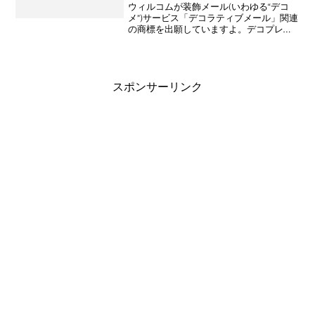
ウィルコムが装飾メール(いわゆる“デコ
メ”)サービス「デコラティブメール」関連
の商標を出願していますよ。デコプレー
トはテンプレート，デコ絵文字はデコメ
絵文字ですかね。発表会の時には「どう
省略したらいいのか？」が話題になって
いて，思わずちょ～
スポンサーリンク