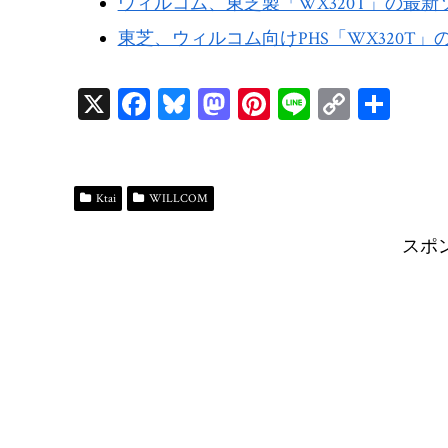
ウィルコム、東芝製「WX320T」の最新ソフト
東芝、ウィルコム向けPHS「WX320T」
X
Fa
Bl
M
Pi
Li
C
共
ce
ue
as
nt
ne
op
有
bo
sk
to
er
y
ok
y
do
es
Li
Ktai
WILLCOM
n
t
n
スポ
k