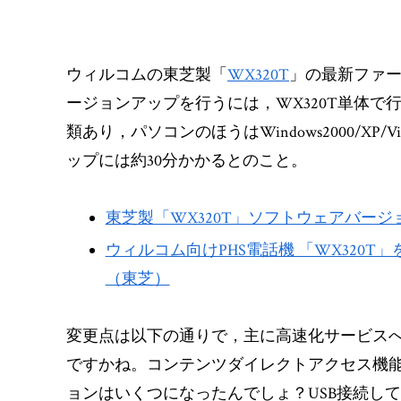
ウィルコムの東芝製「
WX320T
」の最新ファ
ージョンアップを行うには，WX320T単体で
類あり，パソコンのほうはWindows2000/XP/
ップには約30分かかるとのこと。
東芝製「WX320T」ソフトウェアバージ
ウィルコム向けPHS電話機 「WX320
（東芝）
変更点は以下の通りで，主に高速化サービス
ですかね。コンテンツダイレクトアクセス機
ョンはいくつになったんでしょ？USB接続し