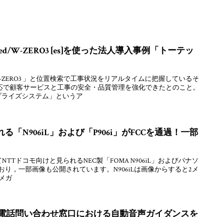
ed/W-ZERO3 [es]を使った法人導入事例「トーテッ
/W-ZERO3 」と位置検索で工事状況をリアルタイムに把握しているそ
応で顧客サービスと工事の安全・品質管理を強化できたとのこと。
プライズシステム」というア
る「N906iL」および「P906i」がFCCを通過！一部
TTドコモ向けと見られるNEC製「FOMA N906iL」およびパナソ
ており，一部画像も公開されています。N906iLは画像からすると2メ
1メガ
木)に電話問い合わせ窓口における自動音声ガイダンスを