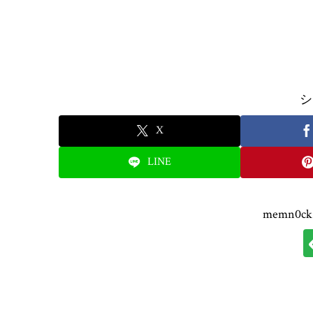
シ
X
LINE
memn0