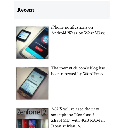
Recent
iPhone notifications on
Android Wear by WearADay.
The memn0ck.com’s blog has
been renewed by WordPress.
ASUS will release the new
smartphone “ZenFone 2
ZE551ML” with 4GB RAM in
Japan at May 16.