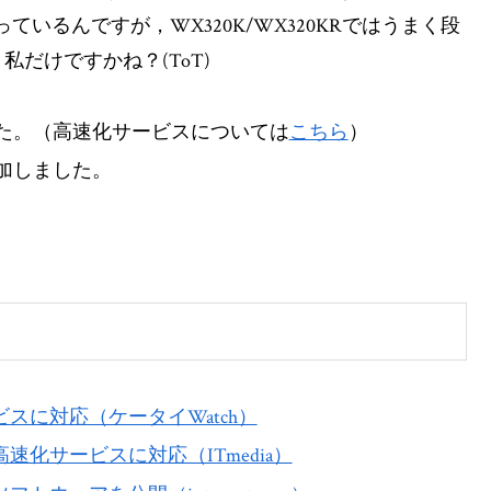
ているんですが，WX320K/WX320KRではうまく段
だけですかね？(ToT)
た。（高速化サービスについては
こちら
）
加しました。
スに対応（ケータイWatch）
速化サービスに対応（ITmedia）