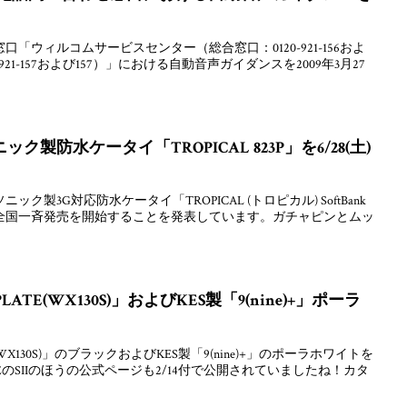
「ウィルコムサービスセンター（総合窓口：0120-921-156およ
-921-157および157）」における自動音声ガイダンスを2009年3月27
製防水ケータイ「TROPICAL 823P」を6/28(土)
製3G対応防水ケータイ「TROPICAL (トロピカル) SoftBank
日(土)に全国一斉発売を開始することを発表しています。ガチャピンとムッ
ATE(WX130S)」およびKES製「9(nine)+」ポーラ
(WX130S)」のブラックおよびKES製「9(nine)+」のポーラホワイトを
TEのSIIのほうの公式ページも2/14付で公開されていましたね！カタ