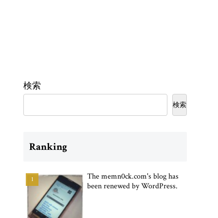
検索
検索
Ranking
The memn0ck.com's blog has
been renewed by WordPress.