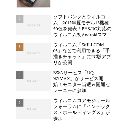
ソフトバンクとウィルコ
ム、2012年夏モデル12機種
50色を発表！PHS/3G対応の
ウィルコム初Androidスマー
トフォン「DIGNO DUAL
ウィルコム「WILLCOM
WX04K」が登場
03」などで利用できる「手
描きチャット」にPC版アプ
リが公開
BWAサービス「UQ
WiMAX」がサービス開
始！モニター当選＆開通セ
レモニーに参加
ウィルコムコアモジュール
フォーラムに「インデック
ス・ホールディングス」が
参加