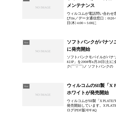
メンテナンス
ウィルコムが電話問い合わせ窓口
び116／データ通信窓口：0120
日(木) 4:00～5:00に
ソフトバンクがパナソニック
Ktai
に発売開始
ソフトバンクモバイルがパナソニック
823P」を2008年6月28
ク(￣▽￣)ノ ソフトバンクの
ウィルコムのSII製「X PL
Ktai
ホワイトが発売開始
ウィルコムがSII製「X PLATE
発売開始しています。X PLA
ログ(PDF版)やFAQ