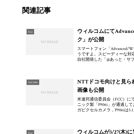
関連記事
ウィルコムにてAdvanc
Ktai
ク」が公開
スマートフォン「Advanced
うですよ。スピーディーな対
自社開発した「@あっと・サ
NTTドコモ向けと見られ
DoCoMo
画像も公開
米連邦通信委員会（FCC）にてN
ニック製「P906i」が通過し
ガピクセルカメラ，P906iは5.
ウィルコムが3/27(
Ktai