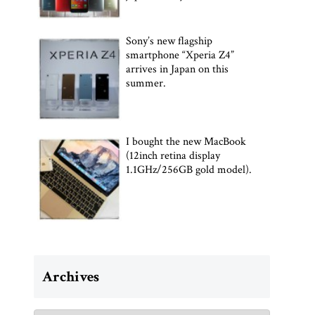
Sony’s new flagship
smartphone “Xperia Z4”
arrives in Japan on this
summer.
I bought the new MacBook
(12inch retina display
1.1GHz/256GB gold model).
Archives