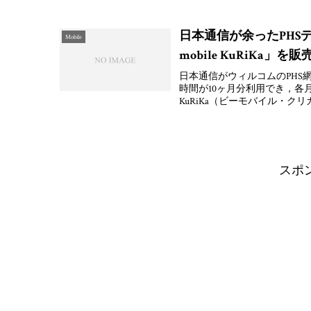
日本通信が余ったPHS
Mobile
mobile KuRiKa」を販
日本通信がウィルコムのPHS網を
時間が10ヶ月分利用でき，各月
KuRiKa（ビーモバイル・クリ
スポ