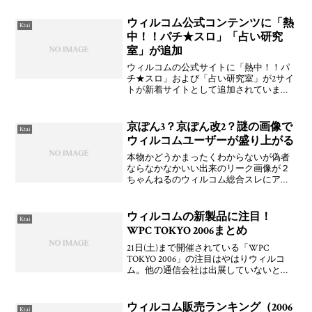
ウィルコム公式コンテンツに「熱
Ktai
中！！パチ★スロ」「占い研究
室」が追加
ウィルコムの公式サイトに「熱中！！パ
チ★スロ」および「占い研究室」が2サイ
トが新着サイトとして追加されていま
す。あまりうちのリンク集も増えてない
ですけど，適当に「AA弐典」とか
「53cal」とか追加してみたり。53calはウ
京ぽん3？京ぽん改2？謎の画像で
Ktai
ィルコムにも対応
ウィルコムユーザーが盛り上がる
本物かどうかまったくわからないが偽者
ならなかなかいい出来のリーク画像が２
ちゃんねるのウィルコム総合スレにアッ
プロードされて盛り上がっているよう
だ。機種などは不明だがkeroさんやmkgさ
んのまとめによると「OPERA BROWER &
ウィルコムの新製品に注目！
Ktai
HI
WPC TOKYO 2006まとめ
21日(土)まで開催されている「WPC
TOKYO 2006」の注目はやはりウィルコ
ム。他の通信会社は出展していないとい
うこともあるが，W-OAM対応W-
SIM「RX420AL」やW-SIM対応新音声機
種「9 (nine)」などの新製品が触
ウィルコム販売ランキング（2006
Ktai