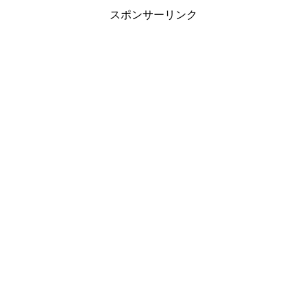
2/26(月)に審査
スポンサーリンク