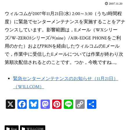
2007.11.20
ウィルコムが2007年11月21日(水) 2:00～3:30（うち1時間程
度）に緊急でセンターメンテナンスを実施することをアナ
ウンスしています。影響範囲は，Eメール（WXシリー
ズ/W-ZERO3シリーズ/9(nine）/AIR-EDGE PHONEをご利
用のかた）およびPRINを経由したウィルコムのEメール
で，作業中に受信したEメールについては作業が終わり次
第順次配信されるとのことです。つか，今晩ですね…。
緊急センターメンテナンスのお知らせ（11月21日）
（WILLCOM）
X
Fa
Bl
M
Pi
Li
C
共
ce
ue
as
nt
ne
op
有
bo
sk
to
er
y
Ktai
WILLCOM