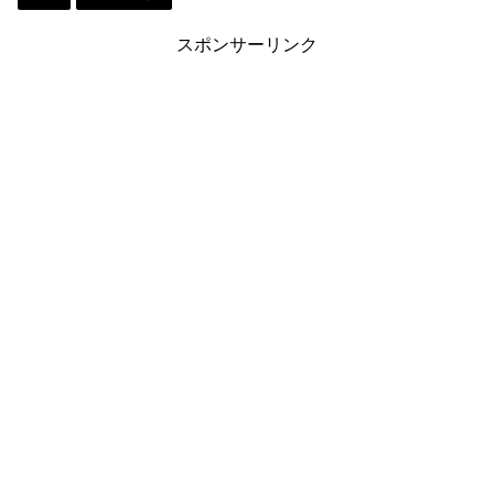
ok
y
do
es
Li
n
t
n
スポンサーリンク
k