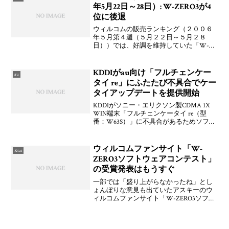
年5月22日～28日）: W-ZERO3が4
位に後退
ウィルコムの販売ランキング（２００６
年５月第４週（５月２２日～５月２８
日））では、好調を維持していた「W-
ZERO3」が0.9ポイントの減少により4位に
後退し、代わって“京ぽん
2「WX310K」”が3位に上昇した。「W-
KDDIがau向け「フルチェンケー
au
ZERO3」は、20
タイ re」にふたたび不具合でケー
タイアップデートを提供開始
KDDIがソニー・エリクソン製CDMA 1X
WIN端末「フルチェンケータイ re（型
番：W63S）」に不具合があるためソフト
ウェア更新サービス「ケータイアップデ
ート」の提供を開始したことをお知らせ
しています。今回明らかになった不具合
ウィルコムファンサイト「W-
Ktai
は，「
ZERO3ソフトウェアコンテスト」
の受賞発表はもうすぐ
一部では「盛り上がらなかったね」とし
ょんぼりな意見も出ていたアスキーのウ
ィルコムファンサイト「W-ZERO3ソフト
ウェアコンテスト」ですけども，結局ソ
フト応募総数が140にも上ったそうです
よ。思ったより集まりましたねぇ。