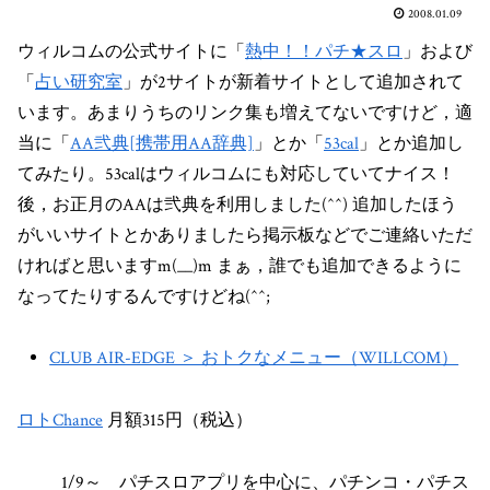
2008.01.09
ウィルコムの公式サイトに「
熱中！！パチ★スロ
」および
「
占い研究室
」が2サイトが新着サイトとして追加されて
います。あまりうちのリンク集も増えてないですけど，適
当に「
AA弐典[携帯用AA辞典]
」とか「
53cal
」とか追加し
てみたり。53calはウィルコムにも対応していてナイス！
後，お正月のAAは弐典を利用しました(^^) 追加したほう
がいいサイトとかありましたら掲示板などでご連絡いただ
ければと思いますm(__)m まぁ，誰でも追加できるように
なってたりするんですけどね(^^;
CLUB AIR-EDGE ＞ おトクなメニュー（WILLCOM）
ロトChance
月額315円（税込）
1/9～ パチスロアプリを中心に、パチンコ・パチス