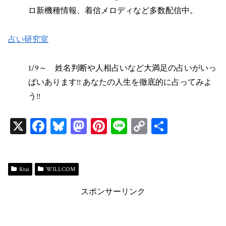
ロ新機種情報、着信メロディなど多数配信中。
占い研究室
1/9～ 姓名判断や人相占いなど大満足の占いがいっ
ぱいあります!! あなたの人生を徹底的に占ってみよ
う!!
X
Fa
Bl
M
Pi
Li
C
共
ce
ue
as
nt
ne
op
有
bo
sk
to
er
y
ok
y
do
es
Li
Ktai
WILLCOM
n
t
n
スポンサーリンク
k