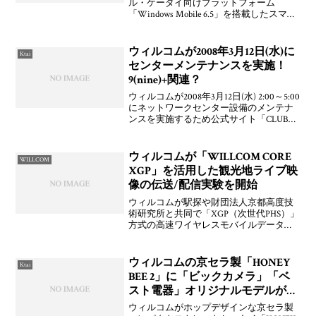
ル・ケータイ向けプラットフォーム
「Windows Mobile 6.5」を搭載したスマー
トフォンを開発中であり，年度内に発売
する予定であることを発表しています。
この内容なら発表しないほうが良かった
ウィルコムが2008年3月12日(水)に
Ktai
と思うんだ
センターメンテナンスを実施！
9(nine)+関連？
ウィルコムが2008年3月12日(水) 2:00～5:00
にネットワークセンター設備のメンテナ
ンスを実施するため公式サイト「CLUB
AIR-EDGE」が利用できなくなるとアナウ
ンスしています。また，該当時間におい
ては「9(nine)+」で
ウィルコムが「WILLCOM CORE
WILLCOM
XGP」を活用した観光地ライブ映
像の伝送/配信実験を開始
ウィルコムが駅探や財団法人京都高度技
術研究所と共同で「XGP（次世代PHS）」
方式の高速ワイヤレスモバイルデータ通
信サービス「WILLCOM CORE XGP」を活
用して京都の観光情報やライブ映像を伝
送および配信するビジネスの構築と事業
ウィルコムの京セラ製「HONEY
Ktai
化を
BEE 2」に「ビックカメラ」「ベ
スト電器」オリジナルモデルが登
場
ウィルコムがホップデザインな京セラ製