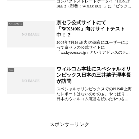
コンパクトストレートケータイ「HONEY
BEE 2（型番：WX331KC）」に「ビックカ
メラ」および「ベスト電器」に向けたオ
リジナルモデルを2009年3月13日(金)に発
売することを発表しています。色は
京セラ公式サイトにて
AH-K3001V
「WX310K」向けサイトテスト
中！？
2005年7月26日(火)の深夜にユーザーによ
って京セラの公式サイトに
「wx.kyocera.co.jp」というアドレスのテス
トサイトが発見された。当サイトでもこ
れまでJATEにて認定された京セラ
「WX310K」という機種がウィルコムの
ウィルコム本社にスペシャルオリ
Ktai
音声
ンピックス日本の三井嬉子理事長
が訪問
スペシャルオリンピックスでのPHS＠上海
なレポートはないのかのぉ。やっぱり，
日本のウィルコム電番を焼いたやつをロ
ーミングとして上海で使うんじゃなく
て，単にWX320KRに上海での電番焼いた
だけだったんだろうか...。その他，最近の
中国でのP
スポンサーリンク