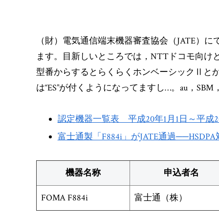
（財）電気通信端末機器審査協会（JATE）に
ます。目新しいところでは，NTTドコモ向け
型番からするとらくらくホンベーシックⅡと
は“ES”が付くようになってますし…。au，SBM，
認定機器一覧表 平成20年1月1日～平成20
富士通製「F884i」がJATE通過──HSD
機器名称
申込者名
FOMA F884i
富士通（株）