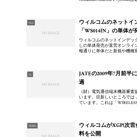
ウィルコムのネットイン
Ktai
「WS014IN」の単体
ウィルコムのネットインデックス製
しの単体発売が直営オンライ
報通りに単体だと新規や機種変更
JATEの2009年7月前半
au
過
（財）電気通信端末機器審査協
います。目新しいところでは，
ています。これは「WIRELESS J
ウィルコムがXGP(次世
Mobile
料を公開