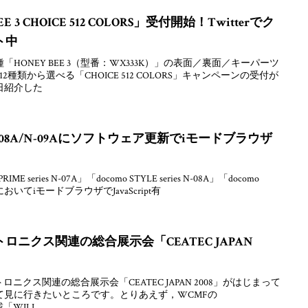
3 CHOICE 512 COLORS」受付開始！Twitterでク
ト中
HONEY BEE 3（型番：WX333K）」の表面／裏面／キーパーツ
種類から選べる「CHOICE 512 COLORS」キャンペーンの受付が
日紹介した
N-08A/N-09Aにソフトウェア更新でiモードブラウザ
 series N-07A」「docomo STYLE series N-08A」「docomo
機種においてiモードブラウザでJavaScript有
ニクス関連の総合展示会「CEATEC JAPAN
ニクス関連の総合展示会「CEATEC JAPAN 2008」がはじまって
て見に行きたいところです。とりあえず，WCMFの
搭載「WILL