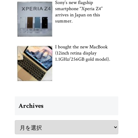
Sony’s new flagship
smartphone “Xperia Z4”
arrives in Japan on this
summer.
I bought the new MacBook
(12inch retina display
1.1GHz/256GB gold model).
Archives