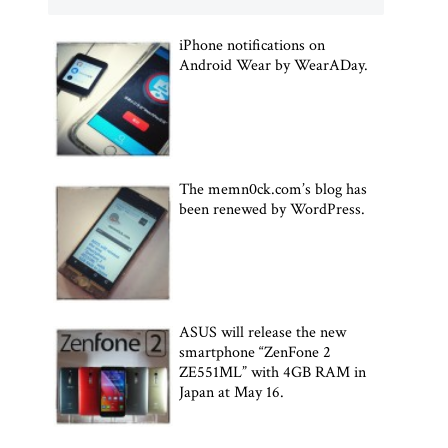
iPhone notifications on
Android Wear by WearADay.
The memn0ck.com’s blog has
been renewed by WordPress.
ASUS will release the new
smartphone “ZenFone 2
ZE551ML” with 4GB RAM in
Japan at May 16.