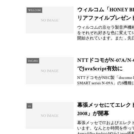
ウィルコム「HONEY BEE 
WILLCOM
リアファイルプレゼン
ウィルコムの京セラ製音声機種「
をそれぞれ好きな色に変えて512
開始されています。また，先
NTTドコモがN-07A/
DoCoMo
でJavaScript有効に
NTTドコモがNEC製「docomo PRIME
SMART series N-09A」の3
幕張メッセにてエレクトロ
au
2008」が開幕
幕張メッセでITおよびエレクトロ
います。なんとか時間を作っ
Armadillo×AndroidやらLinux