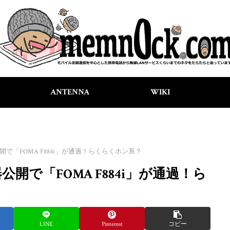
ANTENNA
WIKI
公開で「FOMA F884i」が通過！らくらくホン系？
器公開で「FOMA F884i」が通過！ら
LINE
Pinterest
コピー