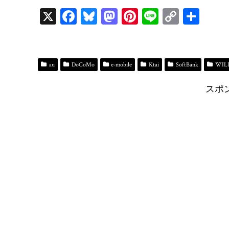
X
Fa
Bl
M
Pi
Li
C
共
ce
ue
as
nt
ne
op
有
bo
sk
to
er
y
ok
y
do
es
Li
au
DoCoMo
e-mobile
Ktai
SoftBank
WIL
n
t
n
スポ
k