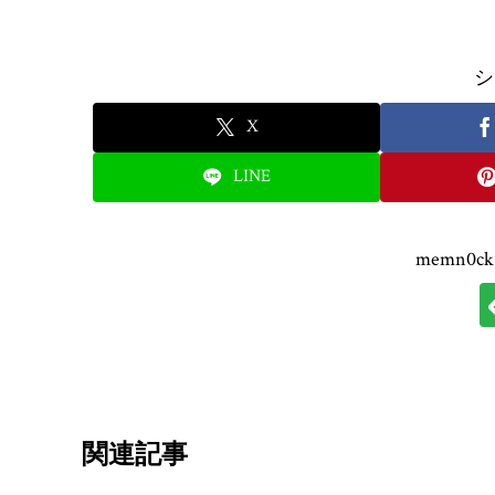
シ
X
LINE
memn0
関連記事