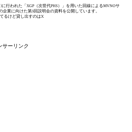
(月)に行われた「XGP（次世代PHS）」を用いた回線によるMVNOサ
どの企業に向けた第3回説明会の資料を公開しています。
なってるけど貸し出すのはX
ンサーリンク