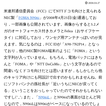
2008.04.27
米連邦通信委員会（FCC）にてNTTドコモ向けと見られる
NEC製「
FOMA N906i
」が2008年4月25日(金)通過してお
り，一部画像も公開されています。画像からすると5.2メ
ガのオートフォーカス付きカメラとFelica（おサイフケー
タイ）に対応しており，ワンセグ用アンテナっぽいのが見
えます。気になるのは，FCC IDが「A98-7N2P14」となっ
ており，他のNEC製FOMA端末のように「FOMA」という
文字列が入っていません。もちろん，電池パックにはきち
んと「FOMA」や「NTT DoCoMo」という文字があるので
間違いなくドコモ向けだとは思いますが，もしかしたら他
のキャリア向けにも同設計で出すのかもしれませんね。前
にソフトバンクの孫社長が「近いうちにNECが戻ってく
る」ということをおっしゃっていたのでそれかもしれない
ですし(^_^; また，「
N906iL
」とN906iの裏面がほとんど同
じなので，N906iLはN906iがベースになっているのでしょ