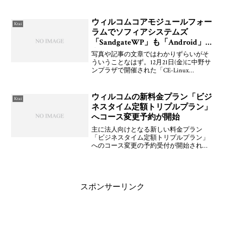
（WS005IN）」，4位には「Advanced／
W-ZERO3 （WS011SH）」，5位には
「WX31
ウィルコムコアモジュールフォー
Ktai
ラムでソフィアシステムズ
「SandgateWP」も「Android」を
実機動作に成功
写真や記事の文章ではわかりずらいがそ
ういうことなはず。12月21日(金)に中野サ
ンプラザで開催された「CE-Linux
Forum」の「Japan Regional Technical
Jamboree #18」にて富士通ソフトウェアテ
クノ
ウィルコムの新料金プラン「ビジ
Ktai
ネスタイム定額トリプルプラン」
へコース変更予約が開始
主に法人向けとなる新しい料金プラン
「ビジネスタイム定額トリプルプラン」
へのコース変更の予約受付が開始されて
いる。（仮）が取れたんですね。2007年6
月1日開始予定。コース変更予約受付開
始！月額料金1,900円の「ビジネスタイム
定額トリプルプ
スポンサーリンク