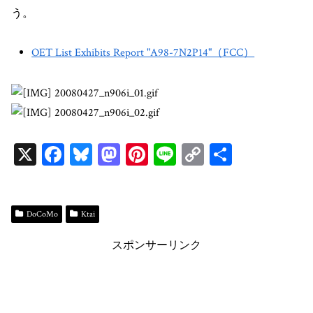
う。
OET List Exhibits Report "A98-7N2P14"（FCC）
X
Fa
Bl
M
Pi
Li
C
共
ce
ue
as
nt
ne
op
有
bo
sk
to
er
y
ok
y
do
es
Li
DoCoMo
Ktai
n
t
n
スポンサーリンク
k