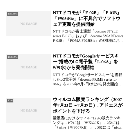
察(無料)」の3サイトが10/8付で新着サイ
トとして追加されています。また，Javaア
プリとしては「へこませまくり！！
NTTドコモが「F-02B」「F-03B」
DoCoMo
「F905iBiz」に不具合でソフトウ
ェア更新を提供開始
NTTドコモが富士通製「docomo STYLE
series F-02B」および「docomo SMARTseries
F-03B」「FOMA F905iBiz」の3機種におい
て不具合が見つかったとしてネットワー
ク経由による本体ファームウ
NTTドコモが”Googleサービスキ
DoCoMo
ー”搭載のLG電子製「L-06A」を
9/9(水)から発売開始
NTTドコモが"Googleサービスキー"を搭載
したLG電子製「docomo PRIME series L-
06A」を2009年9月9日(水)から発売開始す
ることを発表しています。記事では原稿
から削除されてしまっていますけども，
発表会やレビ
ウィルコム販売ランキング（2007
Ktai
年7月23日～7月29日）: アドエスが
ポイントを下げる
量販店におけるウィルコムの販売ランキ
ングは，1位には「WX320K」，2位には
「9 nine（WS009KE）」，3位には「nico.