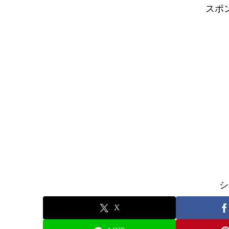
n
t
n
スポ
k
シ
X