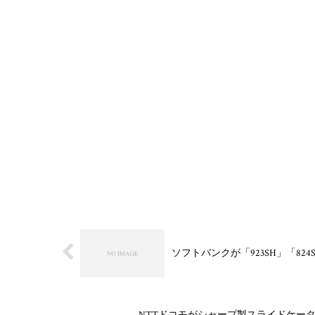
ソフトバンクが「923SH」「824S
NTTドコモがシャープ製スライドケータイ「F