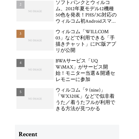
ソフトバンクとウィルコ
ム、2012年夏モデル12機種
50色を発表！PHS/3G対応の
ウィルコム初Androidスマー
トフォン「DIGNO DUAL
ウィルコム「WILLCOM
WX04K」が登場
03」などで利用できる「手
描きチャット」にPC版アプ
リが公開
BWAサービス「UQ
WiMAX」がサービス開
始！モニター当選＆開通セ
レモニーに参加
ウィルコム「9 (nine)」
「WX320K」などで似非着
うた／着うたフルが利用で
きる方法が見つかる
Recent