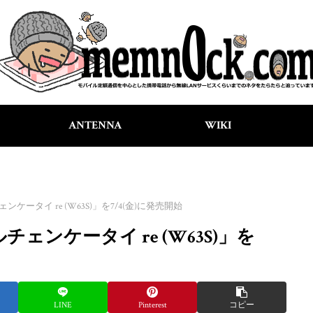
ANTENNA
WIKI
ンケータイ re (W63S)」を7/4(金)に発売開始
チェンケータイ re (W63S)」を
LINE
Pinterest
コピー