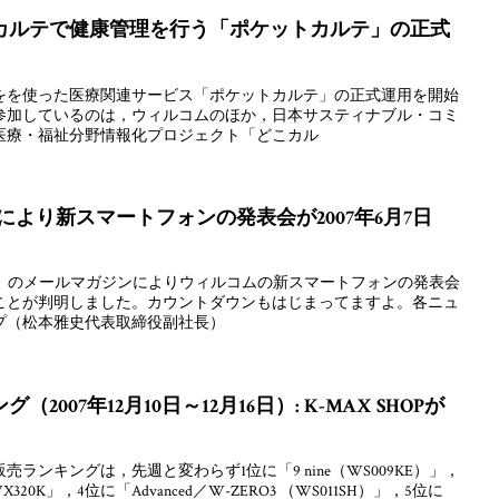
カルテで健康管理を行う「ポケットカルテ」の正式
をを使った医療関連サービス「ポケットカルテ」の正式運用を開始
参加しているのは，ウィルコムのほか，日本サスティナブル・コミ
医療・福祉分野情報化プロジェクト「どこカル
」により新スマートフォンの発表会が2007年6月7日
JP」のメールマガジンによりウィルコムの新スマートフォンの発表会
あることが判明しました。カウントダウンもはじまってますよ。各ニュ
プ（松本雅史代表取締役副社長）
007年12月10日～12月16日）: K-MAX SHOPが
ランキングは，先週と変わらず1位に「9 nine（WS009KE）」，
20K」，4位に「Advanced／W-ZERO3 （WS011SH）」，5位に