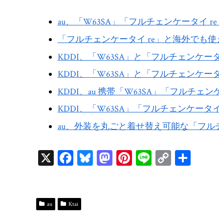
au、「W63SA」「フルチェンケータイ r
「フルチェンケータイ re」と海外でも使える
KDDI、「W63SA」と「フルチェンケ
KDDI、「W63SA」と「フルチェンケータイ
KDDI、au 携帯「W63SA」「フルチェンケー
KDDI、「W63SA」「フルチェンケータイ
au、外装を丸ごと着せ替え可能な「フルチ
X
Fa
Bl
M
Pi
Li
C
共
ce
ue
as
nt
ne
op
有
bo
sk
to
er
y
ok
y
do
es
Li
au
Ktai