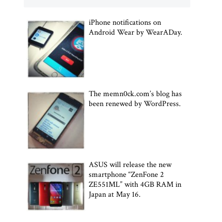
iPhone notifications on
Android Wear by WearADay.
The memn0ck.com’s blog has
been renewed by WordPress.
ASUS will release the new
smartphone “ZenFone 2
ZE551ML” with 4GB RAM in
Japan at May 16.