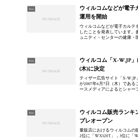
ウィルコムなどが電子
Ktai
運用を開始
ウィルコムなどが電子カルテ
したことを発表しています。
ュニティ・センターの健康・
ウィルコム「X-W.JP
Ktai
(木)に決定
ティザー広告サイト「X-W.
が2007年6月7日（木）で
ースメディアによるとシャー
ウィルコム販売ランキング（2
Ktai
プレオープン
量販店におけるウィルコムの販売
2位に「WX320T」，3位に「WX3