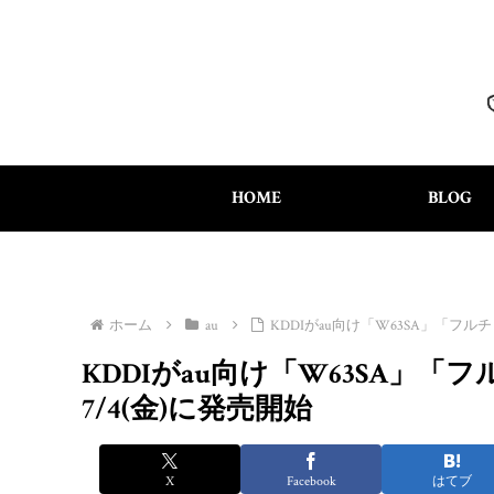
HOME
BLOG
ホーム
au
KDDIがau向け「W63SA」「フルチェ
KDDIがau向け「W63SA」「フル
7/4(金)に発売開始
X
Facebook
はてブ