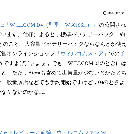
2008.07.01
Mobile「WILLCOM D4（型番：WS016SH）」
”の公開され
ています。仕様によると，標準バッテリーパック：約
時間とのこと。大容量バッテリーパックならなんとか使え
直営オンラインショップ「
ウィルコムストア
」での
予
よ(´Д｀;) まぁ，でも，WILLCOM 03のときには
と。ただ，Atomも含めて出荷量が少ないとかだとち
一般量販店などでも予約開始ですけど，03のときよ
かな？ないのかな…。
4をフォトレビュー／前編（ウィルコムファン W-