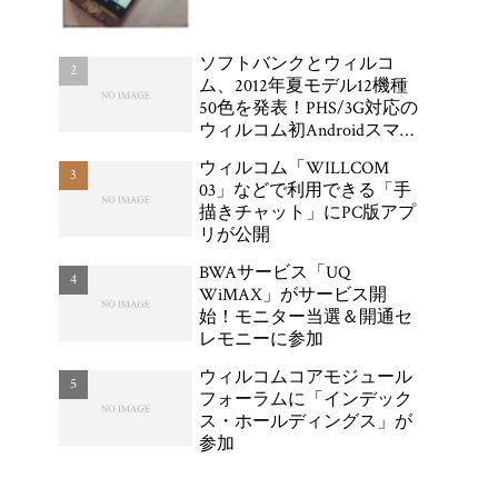
ソフトバンクとウィルコ
ム、2012年夏モデル12機種
50色を発表！PHS/3G対応の
ウィルコム初Androidスマー
トフォン「DIGNO DUAL
ウィルコム「WILLCOM
WX04K」が登場
03」などで利用できる「手
描きチャット」にPC版アプ
リが公開
BWAサービス「UQ
WiMAX」がサービス開
始！モニター当選＆開通セ
レモニーに参加
ウィルコムコアモジュール
フォーラムに「インデック
ス・ホールディングス」が
参加