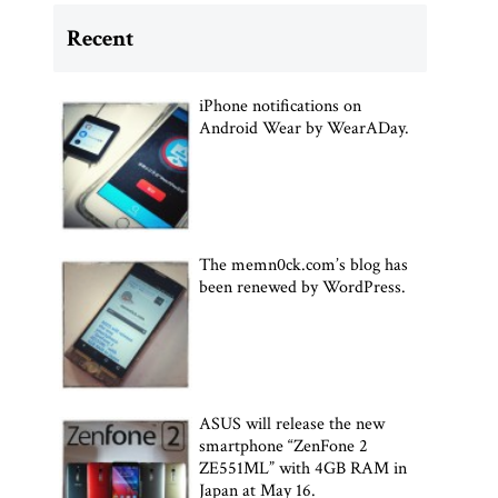
Recent
iPhone notifications on
Android Wear by WearADay.
The memn0ck.com’s blog has
been renewed by WordPress.
ASUS will release the new
smartphone “ZenFone 2
ZE551ML” with 4GB RAM in
Japan at May 16.