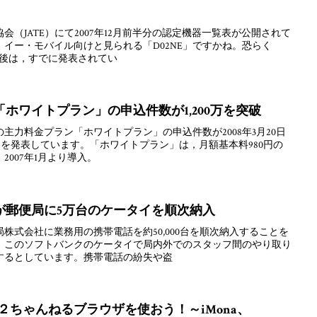
（JATE）にて2007年12月前半分の認定機器一覧表が公開されて
イー・モバイル向けと見られる「D02NE」ですかね。恐らく
な。後は，すでに発表されてい
ホワイトプラン」の申込件数が1,200万を突破
主力料金プラン「ホワイトプラン」の申込件数が2008年3月20日
たことを発表しています。「ホワイトプラン」は，月額基本料980円の
007年1月より導入。
が郵便局に5万台のケータイを順次納入
株式会社に業務用の携帯電話を約50,000台を順次納入することを
，このソフトバンクのケータイで局内外でのスタッフ間のやり取り
するとしています。携帯電話の紛失や盗
で２ちゃんねるブラウザを使おう！～iMona、