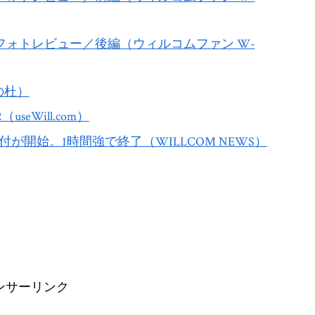
4をフォトレビュー／後編（ウィルコムファン W-
の杜）
useWill.com）
付が開始。1時間強で終了（WILLCOM NEWS）
ンサーリンク