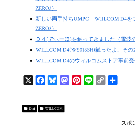
ZERO3）
新しい両手持ちUMPC WIILCOM D
ZERO3）
Ｄ４(でぃーほ)を触ってきました（電波
WILLCOM D4(WS016SH)触ったよ、その2（
WILLCOM D4のウィルコムストア事前受
X
Fa
Bl
M
Pi
Li
C
共
ce
ue
as
nt
ne
op
有
bo
sk
to
er
y
ok
y
do
es
Li
Ktai
WILLCOM
n
t
n
スポ
k