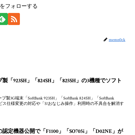
ckをフォローする
memn0ck
923SH」「824SH」「825SH」の3機種でソフト
「SoftBank 923SH」「SoftBank 824SH」「SoftBank
サービス仕様変更の対応や「S!おなじみ操作」利用時の不具合を解消す
半の認定機器公開で「F1100」「SO705i」「D02NE」が