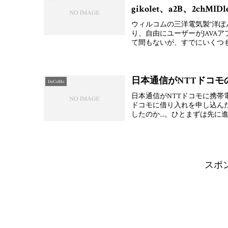
gikolet、a2B、2chMIDl
ウィルコムの三洋電気製“洋ぽん「
り、自由にユーザーがJAVA
て間もないが、すでにいくつも
日本通信がNTTドコ
DoCoMo
日本通信がNTTドコモに携帯
ドコモに借り入れを申し込ん
したのか...。ひとまずは先
スポ