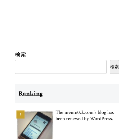
検索
検索
Ranking
The memn0ck.com's blog has
been renewed by WordPress.