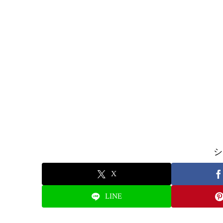
シ
X
LINE