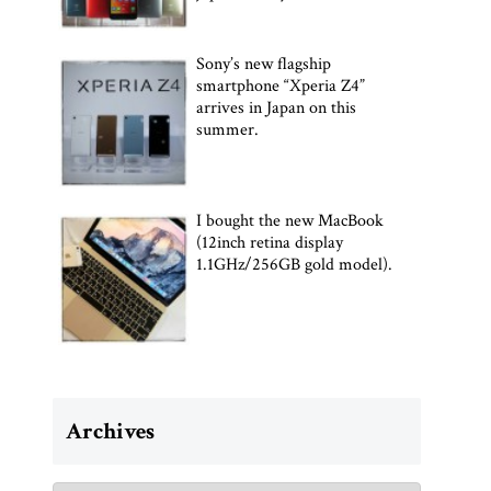
Sony’s new flagship
smartphone “Xperia Z4”
arrives in Japan on this
summer.
I bought the new MacBook
(12inch retina display
1.1GHz/256GB gold model).
Archives