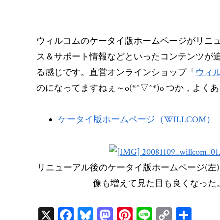
ウィルコムのケータイ版ホームページがリニ
ス＆サポート情報などといったコンテンツが
る感じです。直営オンラインショップ「
ウィ
のになってますねぇ～o(*^▽^*)o つか，よ
ケータイ版ホームページ（WILLCOM）
リニューアル後のケータイ版ホームページ(左
像も増えて見た目も良くなった
X
Fa
Bl
M
Pi
Li
C
共