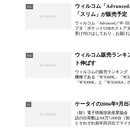
ウィルコム「Advanced
Ktai
「スリム」が販売予定
ウィルコム「Advanced／W-
プタ「ポケットUSBホストアダ
受け付けはしており，お届けは
ウィルコム販売ランキング
Ktai
ト伸ばす
ウィルコムの販売ランキング
機種である「WX300K」「W
「WX300K」と「WX310SA
ケータイの2006年9月
au
（財）電子情報技術産業協会（J
話の出荷数は318万7,000台（前
とそれぞれ前年同月比でマイ