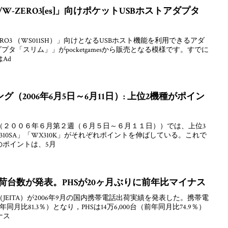
/W-ZERO3[es]」向けポケットUSBホストアダプタ
ZERO3 （WS011SH）」向けとなるUSBホスト機能を利用できるアダ
プタ「スリム」」がpocketgamesから販売となる模様です。すでに
Ad
（2006年6月5日～6月11日）: 上位2機種がポイン
（２００６年６月第２週（６月５日～６月１１日））では、上位3
X310SA」「WX310K」がそれぞれポイントを伸ばしている。これで
」のポイントは、5月
出荷台数が発表。PHSが20ヶ月ぶりに前年比マイナス
EITA）が2006年9月の国内携帯電話出荷実績を発表した。携帯電
年同月比81.3％）となり，PHSは14万6,000台（前年同月比74.9％）
ナス