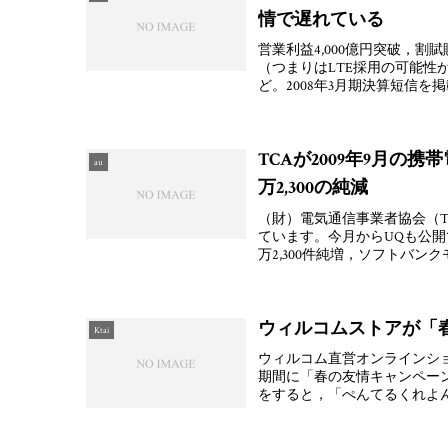
情で遅れている
営業利益4,000億円突破，割
（つまりはLTE採用の可能
ど。2008年3月期決算短信を掲
TCAが2009年9月の
au
万2,300の純減
（財）電気通信事業者協会（TC
ています。今月からUQも公開で
万2,300件純増，ソフトバンク
ウィルコムストアが「春
Ktai
ウィルコム直営オンラインショップ
期間に「春の友情キャンペー
をすると，「ぺんてるくれよ