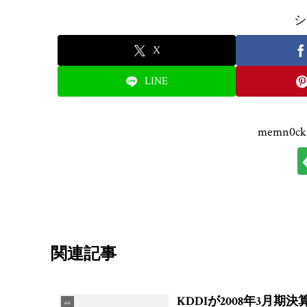
シ
X
LINE
memn0
関連記事
KDDIが2008年3
au