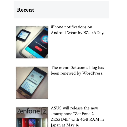
Recent
iPhone notifications on
Android Wear by WearADay.
The memn0ck.com’s blog has
been renewed by WordPress.
ASUS will release the new
smartphone “ZenFone 2
ZE551ML” with 4GB RAM in
Japan at May 16.