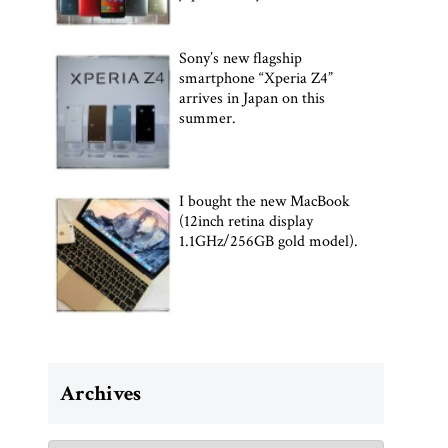
Sony’s new flagship
smartphone “Xperia Z4”
arrives in Japan on this
summer.
I bought the new MacBook
(12inch retina display
1.1GHz/256GB gold model).
Archives