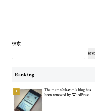
検索
検索
Ranking
The memn0ck.com's blog has
been renewed by WordPress.