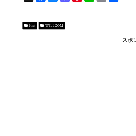
ce
ue
as
nt
ne
op
有
bo
sk
to
er
y
ok
y
do
es
Li
Ktai
WILLCOM
n
t
n
スポ
k