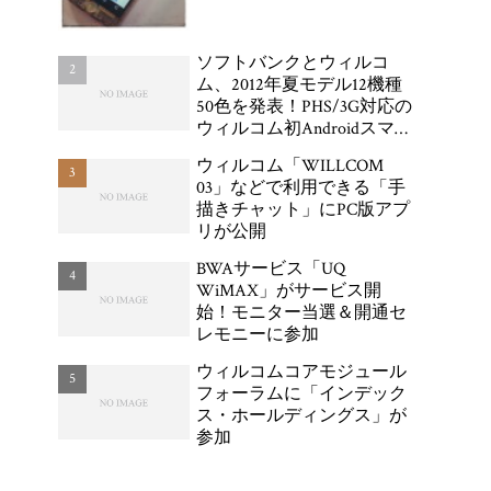
ソフトバンクとウィルコ
ム、2012年夏モデル12機種
50色を発表！PHS/3G対応の
ウィルコム初Androidスマー
トフォン「DIGNO DUAL
ウィルコム「WILLCOM
WX04K」が登場
03」などで利用できる「手
描きチャット」にPC版アプ
リが公開
BWAサービス「UQ
WiMAX」がサービス開
始！モニター当選＆開通セ
レモニーに参加
ウィルコムコアモジュール
フォーラムに「インデック
ス・ホールディングス」が
参加