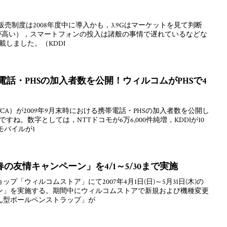
賦販売制度は2008年度中に導入かも，3.9Gはマーケットを見て判断
性が高い），スマートフォンの投入は諸般の事情で遅れているなどな
載しました。（KDDI
携帯電話・PHSの加入者数を公開！ウィルコムがPHSで4
A）が2009年9月末時における携帯電話・PHSの加入者数を公開し
すね。数字としては，NTTドコモが6万6,000件純増，KDDIが10
モバイルが1
の友情キャンペーン」を4/1～5/30まで実施
「ウィルコムストア」にて2007年4月1日(日)～5月31日(木)の
ン」を実施する。期間中にウィルコムストアで新規および機種変更
ん型ボールペンストラップ」が