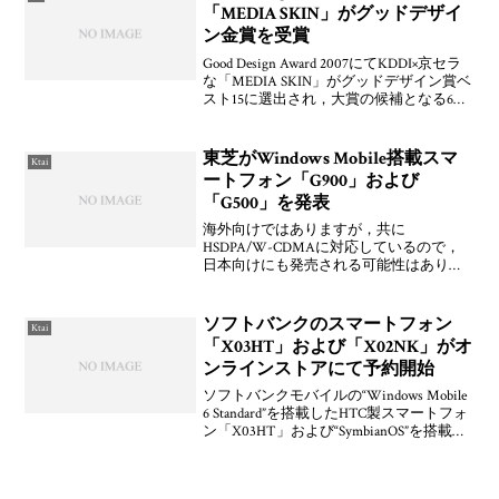
フトバンクは好
「MEDIA SKIN」がグッドデザイ
ン金賞を受賞
Good Design Award 2007にてKDDI×京セラ
な「MEDIA SKIN」がグッドデザイン賞ベ
スト15に選出され，大賞の候補となる6つ
には選ばれなかったことからグッドデザ
イン金賞になったようですよ。他にもケ
ータイ関連としては
東芝がWindows Mobile搭載スマ
Ktai
ートフォン「G900」および
「G500」を発表
海外向けではありますが，共に
HSDPA/W-CDMAに対応しているので，
日本向けにも発売される可能性はありま
すね。G900はW-ZERO3と同じようにスラ
イドさせるとQWERTYキーボードが搭載
されており，WVGAなWM6.0搭載ハイス
ソフトバンクのスマートフォン
Ktai
ペッ
「X03HT」および「X02NK」がオ
ンラインストアにて予約開始
ソフトバンクモバイルの“Windows Mobile
6 Standard”を搭載したHTC製スマートフォ
ン「X03HT」および“SymbianOS”を搭載し
たNokia製スマートフォン「X02NK」の2
機種が直営オンラインストアにて予約を