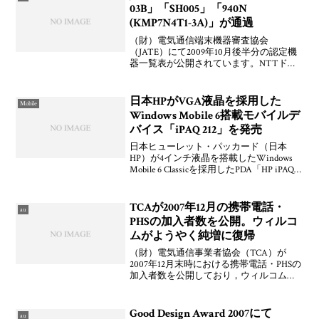
03B」「SH005」「940N
(KMP7N4T1-3A)」が通過
（財）電気通信端末機器審査協会
（JATE）にて2009年10月後半分の認定機
器一覧表が公開されています。NTTドコ
モ向けNEC製「N-03B」およびau by KDDI
向けシャープ製「CDMA SH005」，ソフ
トバンクモバイル向けと見られ
日本HPがVGA液晶を採用した
Mobile
Windows Mobile 6搭載モバイルデ
バイス「iPAQ 212」を発売
日本ヒューレット・パッカード（日本
HP）が4インチ液晶を搭載したWindows
Mobile 6 Classicを採用したPDA「HP iPAQ
212 Enterprise Handheld」を発表していま
す。2008年3月21日(金)か
TCAが2007年12月の携帯電話・
au
PHSの加入者数を公開。ウィルコ
ムがようやく純増に復帰
（財）電気通信事業者協会（TCA）が
2007年12月末時における携帯電話・PHSの
加入者数を公開しており，ウィルコムが3
ヶ月ぶりに純増に復帰しています。ま
ぁ，たぶん純増みたいとちらほら聞いて
たのでこんなものだろう。相変わらずソ
Good Design Award 2007にて
au