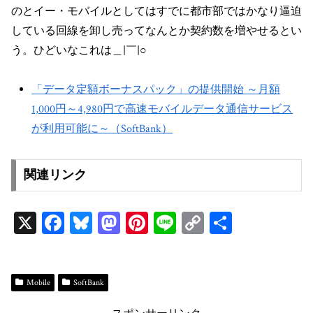
のとイー・モバイルとしてはすでに都市部ではかなり逼迫
している回線を卸し売ってなんとか契約数を増やせるとい
う。ひどいなこれは＿|￣|○
「データ定額ボーナスパック」の提供開始 ～月額
1,000円～4,980円で高速モバイルデータ通信サービス
が利用可能に～（SoftBank）
関連リンク
X
Fa
Bl
M
Pi
Li
C
共
ce
ue
as
nt
ne
op
有
bo
sk
to
er
y
ok
y
do
es
Li
Mobile
SoftBank
n
t
n