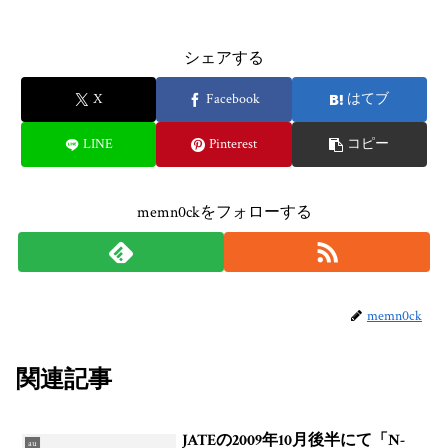
シェアする
X
Facebook
はてブ
LINE
Pinterest
コピー
memn0ckをフォローする
memn0ck
関連記事
JATEの2009年10月後半にて「N-
au