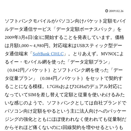
2009.02.26
ソフトバンクモバイルがパソコン向けパケット定額モバイ
ルデータ通信サービス「データ定額ボーナスパック」を
2009年3月6日(金)に開始することを発表しています。価格
は月額1,000～4,980円。対応端末はUSBスティック型デー
タ通信端末「
SoftBank C01LC
」。とりあえず。MVNOによ
るイー・モバイル網を使った「データ定額プラン」
（0.042円／パケット）とソフトバンク網を使った「デー
タ従量プラン」（0.084円／パケット）をセットで契約す
ることになる模様。1.7GHzおよび2GHzのデュアル対応に
なっていてSIMを差し替えて定額と従量を使いわけるみた
いな感じのようで。ソフトバンクとしては自社ブランドで
パソコン向け定額をやるという主に法人向けへのパッケー
ジングの強化とともにほぼ使われなく使われても従量制だ
からそれほど痛くないのに1回線契約を増やせるというも