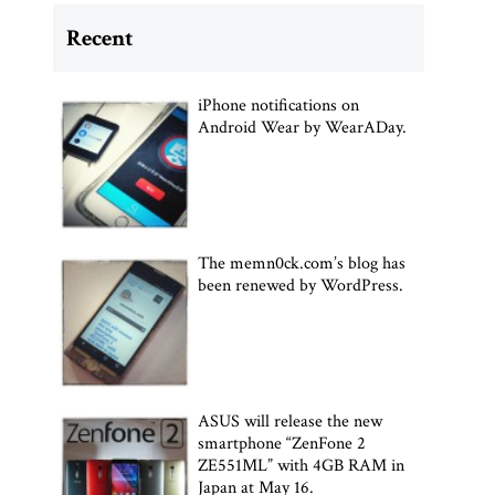
Recent
iPhone notifications on
Android Wear by WearADay.
The memn0ck.com’s blog has
been renewed by WordPress.
ASUS will release the new
smartphone “ZenFone 2
ZE551ML” with 4GB RAM in
Japan at May 16.