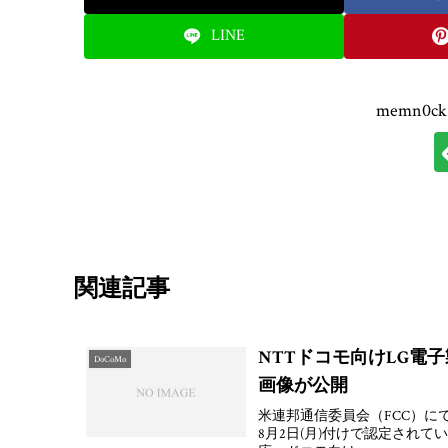
LINE
memn0
関連記事
NTTドコモ向けLG電子製
DoCoMo
画像が公開
米連邦通信委員会（FCC）にてNTT
8月2日(月)付けで認定されていま