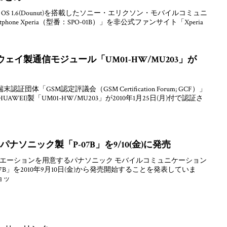
d OS 1.6(Dounut)を搭載したソニー・エリクソン・モバイルコミュニ
tphone Xperia（型番：SPO-01B）」を非公式ファンサイト「Xperia
ェイ製通信モジュール「UM01-HW/MU203」が
体「GSM認定評議会（GSM Certification Forum; GCF）」
WEI)製「UM01-HW/MU203」が2010年1月25日(月)付で認証さ
ナソニック製「P-07B」を9/10(金)に発売
リエーションを用意するパナソニック モバイルコミュニケーション
ies P-07B」を2010年9月10日(金)から発売開始することを発表していま
ョッ