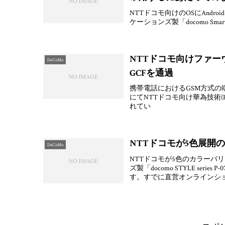
NTTドコモ向けのOSにAndroi
ケーションズ製「docomo Smar
NTTドコモ向けファーウ
DoCoMo
GCFを通過
携帯電話におけるGSM方式の端末認証団
にてNTTドコモ向け華為技術(HUA
れてい
NTTドコモが5色展開のパ
DoCoMo
NTTドコモが5色のカラーバ
ズ製「docomo STYLE ser
す。すでに直営オンラインシ