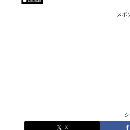
ok
y
do
es
Li
DoCoMo
n
t
n
スポ
k
シ
X