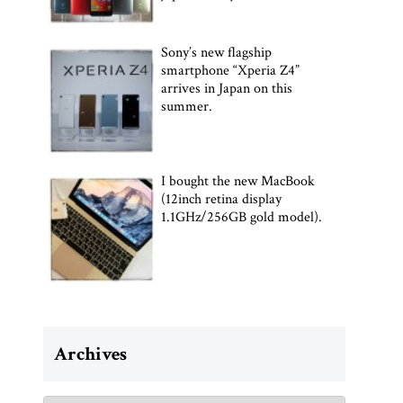
Sony’s new flagship
smartphone “Xperia Z4”
arrives in Japan on this
summer.
I bought the new MacBook
(12inch retina display
1.1GHz/256GB gold model).
Archives