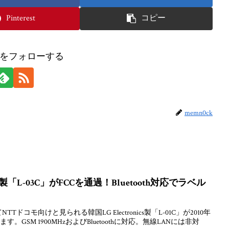
Pinterest
コピー
ckをフォローする
memn0ck
「L-03C」がFCCを通過！Bluetooth対応でラベル
ドコモ向けと見られる韓国LG Electronics製「L-01C」が2010年
す。GSM 1900MHzおよびBluetoothに対応。無線LANには非対