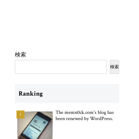
検索
検索
Ranking
The memn0ck.com's blog has
been renewed by WordPress.