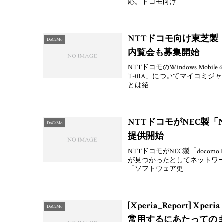
応。ドコモ向け
NTTドコモ向け東芝製
DoCoMo
内覧会も募集開始
NTTドコモのWindows Mobile 
T-01A」についてマイコミ
とは紹
NTTドコモがNEC製「
DoCoMo
提供開始
NTTドコモがNEC製「docomo PRO
が見つかったとしてネットワ
「ソフトウェア更
[Xperia_Report]
DoCoMo
常用するにあたっての