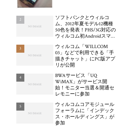
ソフトバンクとウィルコ
ム、2012年夏モデル12機種
50色を発表！PHS/3G対応の
ウィルコム初Androidスマー
トフォン「DIGNO DUAL
ウィルコム「WILLCOM
WX04K」が登場
03」などで利用できる「手
描きチャット」にPC版アプ
リが公開
BWAサービス「UQ
WiMAX」がサービス開
始！モニター当選＆開通セ
レモニーに参加
ウィルコムコアモジュール
フォーラムに「インデック
ス・ホールディングス」が
参加