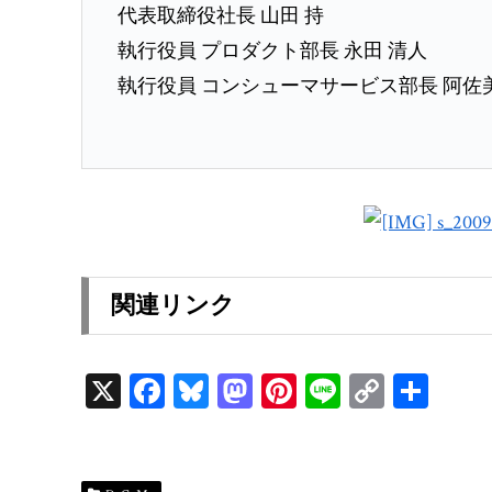
代表取締役社長 山田 持
執行役員 プロダクト部長 永田 清人
執行役員 コンシューマサービス部長 阿佐
関連リンク
X
Fa
Bl
M
Pi
Li
C
共
ce
ue
as
nt
ne
op
有
bo
sk
to
er
y