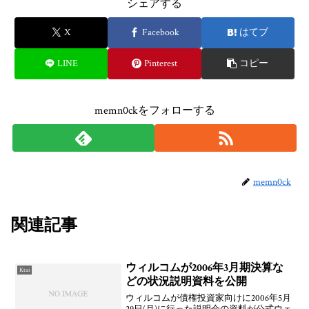
シェアする
X
Facebook
はてブ
LINE
Pinterest
コピー
memn0ckをフォローする
memn0ck
関連記事
ウィルコムが2006年3月期決算な
Ktai
どの状況説明資料を公開
ウィルコムが債権投資家向けに2006年5月