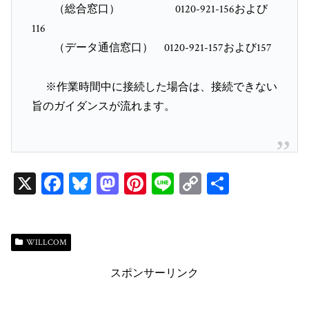
（総合窓口） 0120-921-156および
116
（データ通信窓口） 0120-921-157および157
※作業時間中に接続した場合は、接続できない
旨のガイダンスが流れます。
X
Fa
Bl
M
Pi
Li
C
共
ce
ue
as
nt
ne
op
有
bo
sk
to
er
y
ok
y
do
es
Li
WILLCOM
n
t
n
スポンサーリンク
k