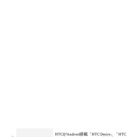
HTCがAndroid搭載「HTC Desire」「HTC