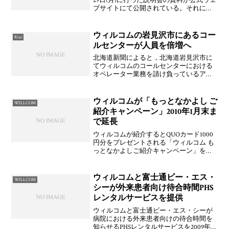
29日(月)に行った説明会の資料が公式ウェ
ブサイトにて公開されている。それによ
ると、2006年3月期の決算概要としては、
営業収益が2,102億円と前年同期比22％増
となったが、新規加入者獲得費用やア
ウィルコムの岩見沢市にあるコー
Ktai
ルセンターが人員を倍増へ
北海道新聞によると，北海道岩見沢市に
てウィルコムのコールセンターにおける
オペレーター業務を請け負っているアイ
ティ・コミュニケーションズがオペレー
ターの人員を現在の人員から倍増して，
100人体制へするために募集を行っている
ウィルコムが「もっとなかよし ご
WILLCOM
とのこと。主にウィル
紹介キャンペーン」2010年1月末ま
で延長
ウィルコムが紹介するとQUOカード1000
円分をプレゼントされる「ウィルコム も
っとなかよしご紹介キャンペーン」を再
び延長して2009年12月1日(火)～2010年1月
31日(日)まで実施することを発表していま
す。いつものやつですね。QUO
ウィルコムと富士通ビー・エス・
WILLCOM
シーが外来患者向け待合時間PHS
レンタルサービスを提供
ウィルコムと富士通ビー・エス・シーが
病院における外来患者向けの待合時間を
知らせるPHSレンタルサービスを2009年9