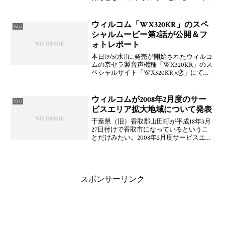
月13日(月)から提供開始することを発表し
ています。全国の医療機関向けに販売す
るとのこと。初期費用5,800,000円(受付
ウィルコム「WX320KR」のスペ
Ktai
シャルムービー第2話が公開＆フ
ォトレポート
本日(9/5(水))に発売が開始されたウィルコ
ムの京セラ製音声機種「WX320KR」のス
ペシャルサイト「WX320KR ×恋」にてス
ペシャルムービー第2話「なかま×恋」が
公開されていますよ。第3話は9/13(木)に
配信されるとのこと。また，
ウィルコムが2008年2月度のサー
Ktai
ビスエリア拡大地域について発表
千葉県（旧）香取郡山田町が平成18年3月
27日付けで香取市になっているというこ
とだけみたい。2008年2月度サービスエリ
ア拡大地域について（WILLCOM）ウィル
コム、2008年2月度のサービスエリア拡大
地域を発表（internet.com
スポンサーリンク