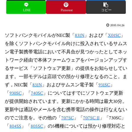
LINE
Pinterest
コピー
2010.04.26
ソフトバンクモバイルがNEC製「
831N
」および「
X01SC
」
を除くソフトバンクモバイル向けに投入されているサムス
ン電子製携帯電話において不具合が見つかったとしてネッ
トワーク経由で本体ファームウェアをバージョンアップす
るサービス「ソフトウェア更新」の提供をお知らせしてい
ます。一部モデルは店頭での預かり修理となるのこと。ま
ず，NEC製「
831N
」およびサムスン電子製「
931SC
」
「
930SC
」「
740SC
」についてはすでにソフトウェア更新
が提供開始されています。更新にかかる時間は最大30分。
更新中は通話やメールを含む携帯電話の操作は行なえない
のでご注意を。その他の「
707SC
」「
707SC II
」「
730SC
」
「
804SS
」「
805SC
」の5機種については預かり修理対応と