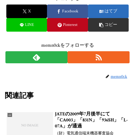
X
Facebook
はてブ
LINE
Pinterest
コピー
memn0ckをフォローする
memn0ck
関連記事
JATEの2009年7月後半にて
au
「CA003」「831N」「936SH」「L-
07A」が通過
（財）電気通信端末機器審査協会