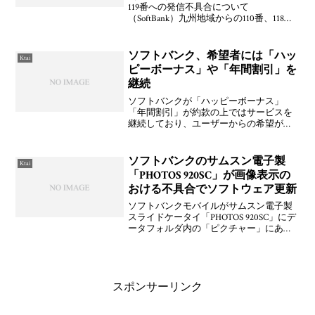
119番への発信不具合について
（SoftBank）九州地域からの110番、118
番、119番への発信不具合について
（SoftBank）
ソフトバンク、希望者には「ハッ
Ktai
ピーボーナス」や「年間割引」を
継続
ソフトバンクが「ハッピーボーナス」
「年間割引」が約款の上ではサービスを
継続しており、ユーザーからの希望があ
れば、「スーパーボーナス」ではなく
「ハッピーボーナス」「年間割引」によ
る新規契約が可能であるとのこと。ま
ソフトバンクのサムスン電子製
Ktai
ぁ、X01HTとかもハッピーボ
「PHOTOS 920SC」が画像表示の
おける不具合でソフトウェア更新
ソフトバンクモバイルがサムスン電子製
スライドケータイ「PHOTOS 920SC」にデ
ータフォルダ内の「ピクチャー」にある
フォルダをシークレット設定にしてから
それを解除するとフォルダ内に保存され
ていた画像が2枚表示される不具合が発生
するとして
スポンサーリンク