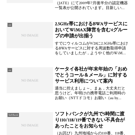
（JATE）にて2009年7月後半分の認定機器
一覧表が公開されています。目新しいと
ころでは，au by KDDI向けカシオ計算機製
「CA003」やNTTドコモ向けLG電子製
「L-07A」が認定されています。他に
2.5GHz帯におけるBWAサービスに
au
おいてWiMAX陣営を含む4グルー
プの申請が出揃う
すでにウィルコムが9/28に2.5GHz帯におけ
るBWAサービスに対する周波数取得申請
をしていましたが，ようやく他のWiMAX
陣営となるアッカ＆ドコモ連合，KDDI連
合（ワイヤレスブロードバンド企画），
ソフトバンク＆イー・アクセス連合（Op
ケータイ各社が年末年始の「おめ
au
でとうコール＆メール」に対する
サービス利用について案内
適当に控えましょ～。まぁ，大丈夫だと
思うけど。年明けの携帯電話ご利用時の
お願い（NTTドコモ）お願い（au by
KDDI）年末・年始の携帯電話のご利用に
ついて（SoftBank）年末年始のサービスご
利用について（WILLCOM）
ソフトバンクが九州で5時間に渡
SoftBank
り110/118/119番できない不具合が
あったことをお知らせ
（お詫び）九州地域からの110番、118番、