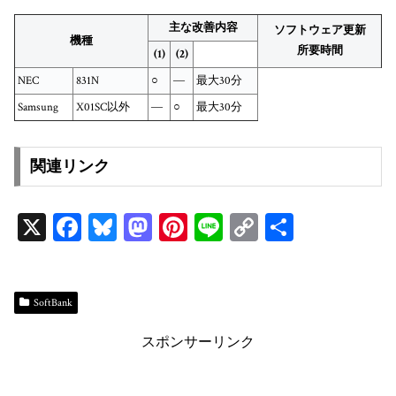
主な改善内容
ソフトウェア更新
機種
所要時間
(1)
(2)
NEC
831N
○
―
最大30分
Samsung
X01SC以外
―
○
最大30分
関連リンク
X
Fa
Bl
M
Pi
Li
C
共
ce
ue
as
nt
ne
op
有
bo
sk
to
er
y
ok
y
do
es
Li
SoftBank
n
t
n
スポンサーリンク
k