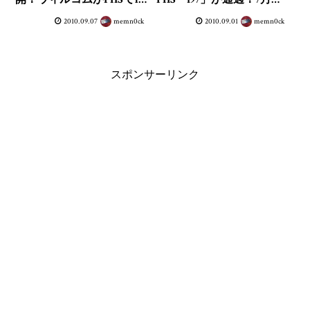
万8,700の純減
に「SH009」「SH010」が
2010.09.07
memn0ck
2010.09.01
memn0ck
追加
スポンサーリンク