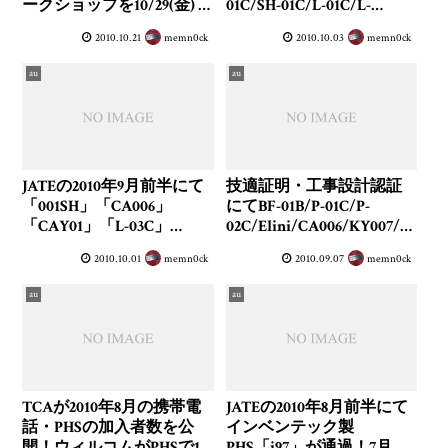
ークショップを10/29(金) 19
01C/SH-01C/L-01C/L-
時から開催！参加者募集
03C/HW-01C/SC-02B/SC-
2010.10.21
memn0ck
2010.10.03
memn0ck
中～
01C/KY007/PTD05/T005/T
006/SH011/PT002/003HW/i
au
au
97などが通過
JATEの2010年9月前半にて
技適証明・工事設計認証
「001SH」「CA006」
にてBF-01B/P-01C/P-
「CAY01」「L-03C」
02C/Elini/CA006/KY007/K
「SHI03」が通過
Y008/SHI03/SOY04/E31T/T
2010.10.01
memn0ck
2010.09.07
memn0ck
SX06/930SC/843SH/D41HW
などが通過
au
au
TCAが2010年8月の携帯電
JATEの2010年8月前半にて
話・PHSの加入者数を公
インベンテック製
開！ウィルコムがPHSで1
PHS「i97」が通過！7月分