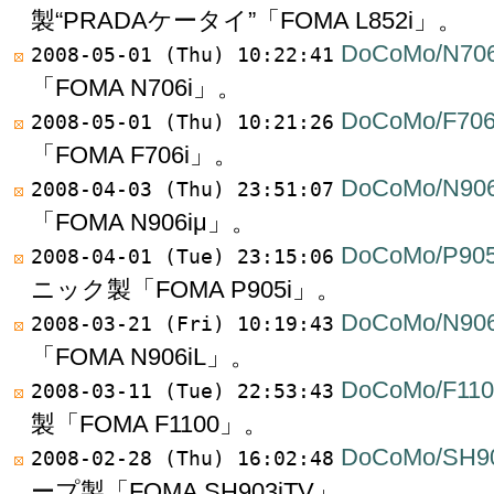
製“PRADAケータイ”「FOMA L852i」。
DoCoMo/N706
2008-05-01 (Thu) 10:22:41
「FOMA N706i」。
DoCoMo/F706
2008-05-01 (Thu) 10:21:26
「FOMA F706i」。
DoCoMo/N906
2008-04-03 (Thu) 23:51:07
「FOMA N906iμ」。
DoCoMo/P905
2008-04-01 (Tue) 23:15:06
ニック製「FOMA P905i」。
DoCoMo/N906
2008-03-21 (Fri) 10:19:43
「FOMA N906iL」。
DoCoMo/F110
2008-03-11 (Tue) 22:53:43
製「FOMA F1100」。
DoCoMo/SH9
2008-02-28 (Thu) 16:02:48
ープ製「FOMA SH903iTV」。