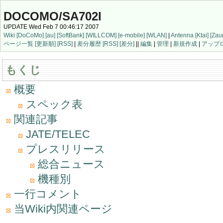
DOCOMO/SA702I
UPDATE Wed Feb 7 00:46:17 2007
Wiki
[DoCoMo]
[au]
[SoftBank]
[WILLCOM]
[e-mobile]
[WLAN]
|
Antenna
[Ktai]
[Zau
ページ一覧
[更新順]
[RSS]
|
差分履歴
[RSS]
[差分]
||
編集
|
管理
|
新規作成
|
アップ
もくじ
概要
スペック表
関連記事
JATE/TELEC
プレスリリース
総合ニュース
機種別
一行コメント
当Wiki内関連ページ