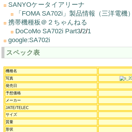
SANYOケータイアリーナ
「FOMA SA702i」製品情報（三洋電機
携帯機種板＠２ちゃんねる
DoCoMo SA702i Part3
/
2
/
1
google:SA702i
スペック表
機種名
写真
発売日
予想価格
メーカー
JATE/TELEC
サイズ
質量
形状