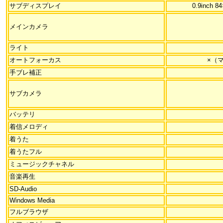
サブディスプレイ
0.9inch
メインカメラ
ライト
オートフォーカス
×（
手ブレ補正
サブカメラ
バッテリ
着信メロディ
着うた
着うたフル
ミュージックチャネル
音楽再生
SD-Audio
Windows Media
フルブラウザ