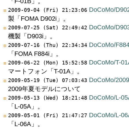
「F-01B」。
DoCoMo/D902
2009-09-04 (Fri) 21:23:06
製「FOMA D902i」。
DoCoMo/D903
2009-07-25 (Sat) 22:49:42
機製「D903i」。
DoCoMo/F884
2009-07-16 (Thu) 22:34:34
「FOMA F884i」。
DoCoMo/T-01
2009-06-22 (Mon) 15:52:58
マートフォン「T-01A」。
DoCoMo/200
2009-05-19 (Tue) 07:03:43
2009年夏モデルについて
DoCoMo/L-05
2009-05-13 (Wed) 18:21:48
「L-05A」。
DoCoMo/L-06
2009-05-01 (Fri) 21:47:27
「L-06A」。