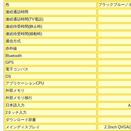
色
ブラックブルー／
連続通話時間
連続通話時間(TV電話)
連続待受時間(静止時)
連続待受時間(移動時)
通信方式
赤外線
Bluetooth
GPS
電子コンパス
OS
アプリケーションCPU
外部メモリ
外部メモリ移行
日本語入力
A
2タッチ入力
ダウンロード辞書
メインディスプレイ
2.2inch QVGA