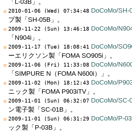
「L-03B」。
DoCoMo/SH-
2010-01-06 (Wed) 07:34:48
プ製「SH-05B」。
DoCoMo/N904
2009-11-22 (Sun) 13:46:18
「N904i」。
DoCoMo/SO9
2009-11-17 (Tue) 18:08:41
ーエリクソン製「FOMA SO905i」。
DoCoMo/N600
2009-11-06 (Fri) 11:33:08
「SIMPURE N（FOMA N600i）」。
DoCoMo/P903
2009-11-02 (Mon) 18:12:43
ニック製「FOMA P903iTV」。
DoCoMo/SC-
2009-11-01 (Sun) 06:32:07
ン電子製「SC-01B」。
DoCoMo/P-0
2009-11-01 (Sun) 06:31:29
ック製「P-03B」。