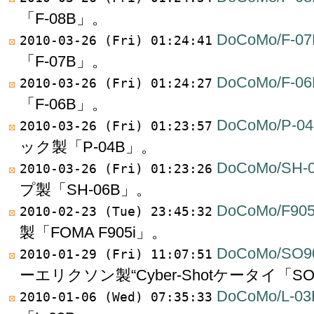
「F-08B」。
DoCoMo/F-07
2010-03-26 (Fri) 01:24:41
「F-07B」。
DoCoMo/F-06
2010-03-26 (Fri) 01:24:27
「F-06B」。
DoCoMo/P-0
2010-03-26 (Fri) 01:23:57
ック製「P-04B」。
DoCoMo/SH-
2010-03-26 (Fri) 01:23:26
プ製「SH-06B」。
DoCoMo/F905
2010-02-23 (Tue) 23:45:32
製「FOMA F905i」。
DoCoMo/SO9
2010-01-29 (Fri) 11:07:51
ーエリクソン製“Cyber-Shotケータイ「SO
DoCoMo/L-03
2010-01-06 (Wed) 07:35:33