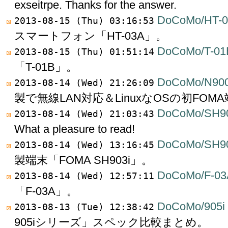
exseitrpe. Thanks for the answer.
DoCoMo/HT-
2013-08-15 (Thu) 03:16:53
スマートフォン「HT-03A」。
DoCoMo/T-01
2013-08-15 (Thu) 01:51:14
「T-01B」。
DoCoMo/N900
2013-08-14 (Wed) 21:26:09
製で無線LAN対応＆LinuxなOSの初FOM
DoCoMo/SH90
2013-08-14 (Wed) 21:03:43
What a pleasure to read!
DoCoMo/SH90
2013-08-14 (Wed) 13:16:45
製端末「FOMA SH903i」。
DoCoMo/F-03
2013-08-14 (Wed) 12:57:11
「F-03A」。
DoCoMo/905i
2013-08-13 (Tue) 12:38:42
905iシリーズ」スペック比較まとめ。