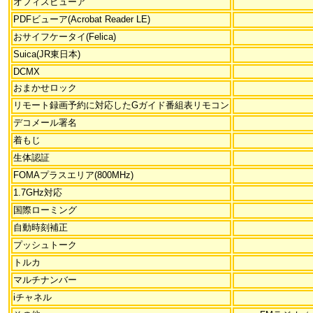
オフィスビューア
PDFビューア(Acrobat Reader LE)
おサイフケータイ(Felica)
Suica(JR東日本)
DCMX
おまかせロック
リモート録画予約に対応したGガイド番組表リモコン
デコメール署名
着もじ
生体認証
FOMAプラスエリア(800MHz)
1.7GHz対応
国際ローミング
自動時刻補正
プッシュトーク
トルカ
マルチナンバー
iチャネル