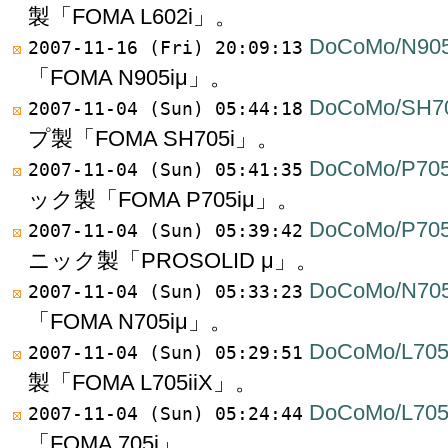
製「FOMA L602i」。
DoCoMo/N905
2007-11-16 (Fri) 20:09:13
「FOMA N905iμ」。
DoCoMo/SH70
2007-11-04 (Sun) 05:44:18
プ製「FOMA SH705i」。
DoCoMo/P705
2007-11-04 (Sun) 05:41:35
ック製「FOMA P705iμ」。
DoCoMo/P705
2007-11-04 (Sun) 05:39:42
ニック製「PROSOLID μ」。
DoCoMo/N705
2007-11-04 (Sun) 05:33:23
「FOMA N705iμ」。
DoCoMo/L705
2007-11-04 (Sun) 05:29:51
製「FOMA L705iiX」。
DoCoMo/L705
2007-11-04 (Sun) 05:24:44
「FOMA 705i」。