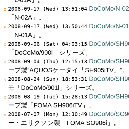
DoCoMo/N-0
2008-09-17 (Wed) 13:51:04
「N-02A」。
DoCoMo/N-0
2008-09-17 (Wed) 13:50:44
「N-01A」。
DoCoMo/SH90
2008-09-06 (Sat) 04:03:15
「DoCoMo/900i」シリーズ。
DoCoMo/SH9
2008-09-04 (Thu) 12:15:13
ープ製“AQUOSケータイ「SH905iTV」”。
DoCoMo/SH9
2008-08-24 (Sun) 18:53:31
モ「DoCoMo/901i」シリーズ。
DoCoMo/SH9
2008-08-19 (Tue) 15:28:13
ープ製「FOMA SH906iTV」。
DoCoMo/SO9
2008-07-07 (Mon) 12:30:49
ー・エリクソン製「FOMA SO906i」。