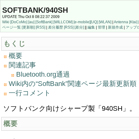
SOFTBANK/940SH
UPDATE Thu Oct 8 08:22:37 2009
Wiki
[DoCoMo]
[au]
[SoftBank]
[WILLCOM]
[e-mobile]
[UQ]
[WLAN]
|
Antenna
[Ktai]
ページ一覧
[更新順]
[RSS]
|
差分履歴
[RSS]
[差分]
||
編集
|
管理
|
新規作成
|
アップ
もくじ
概要
関連記事
Bluetooth.org通過
Wiki内の“SoftBank”関連ページ最新更新
一行コメント
ソフトバンク向けシャープ製「940SH」。
概要