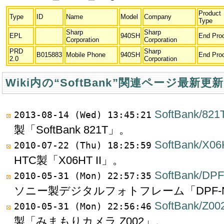
Product
Type
ID
Name
Model
Company
Type
Sharp
Sharp
EPL
940SH
End Pro
Corporation
Corporation
PRD
Sharp
B015883
Mobile Phone
940SH
End Pro
2.0
Corporation
Wiki内の“SoftBank”関連ページ最新更
SoftBank/821
2013-08-14 (Wed) 13:45:21
製「SoftBank 821T」。
SoftBank/X06
2010-07-22 (Thu) 18:25:59
HTC製「X06HT II」。
SoftBank/DP
2010-05-31 (Mon) 22:57:35
ソニー製デジタルフォトフレーム「DPF-N
SoftBank/Z00
2010-05-31 (Mon) 22:56:46
製「みまもりカメラ Z002」。