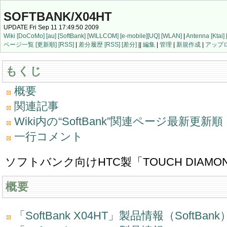
SOFTBANK/X04HT
UPDATE Fri Sep 11 17:49:50 2009
Wiki
[DoCoMo]
[au]
[SoftBank]
[WILLCOM]
[e-mobile]
[UQ]
[WLAN]
|
Antenna
[Ktai]
ページ一覧
[更新順]
[RSS]
|
差分履歴
[RSS]
[差分]
||
編集
|
管理
|
新規作成
|
アップ
もくじ
概要
関連記事
Wiki内の“SoftBank”関連ページ最新更新
一行コメント
ソフトバンク向けHTC製「TOUCH DIAMOND S
概要
「SoftBank X04HT」製品情報（SoftBank