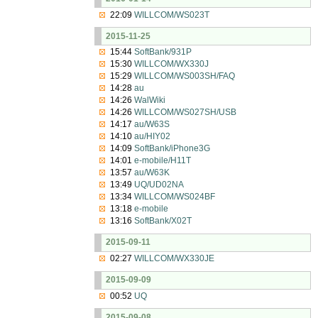
22:09
WILLCOM/WS023T
2015-11-25
15:44
SoftBank/931P
15:30
WILLCOM/WX330J
15:29
WILLCOM/WS003SH/FAQ
14:28
au
14:26
WalWiki
14:26
WILLCOM/WS027SH/USB
14:17
au/W63S
14:10
au/HIY02
14:09
SoftBank/iPhone3G
14:01
e-mobile/H11T
13:57
au/W63K
13:49
UQ/UD02NA
13:34
WILLCOM/WS024BF
13:18
e-mobile
13:16
SoftBank/X02T
2015-09-11
02:27
WILLCOM/WX330JE
2015-09-09
00:52
UQ
2015-09-08