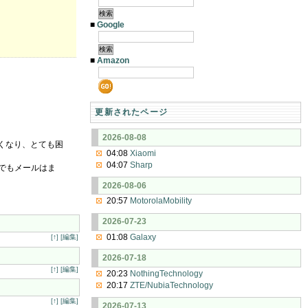
■
Google
■
Amazon
更新されたページ
2026-08-08
くなり、とても困
04:08
Xiaomi
04:07
Sharp
。でもメールはま
2026-08-06
20:57
MotorolaMobility
2026-07-23
01:08
Galaxy
[↑]
[編集]
2026-07-18
[↑]
[編集]
20:23
NothingTechnology
20:17
ZTE/NubiaTechnology
[↑]
[編集]
2026-07-13