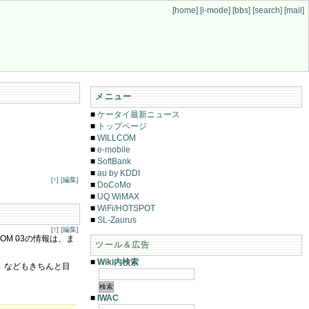
[home]
[i-mode]
[bbs]
[search]
[mail]
メニュー
■
ケータイ最新ニュース
■
トップページ
■
WILLCOM
■
e-mobile
■
SoftBank
■
au by KDDI
[↑]
[編集]
■
DoCoMo
■
UQ WiMAX
■
WiFi/HOTSPOT
■
SL-Zaurus
[↑]
[編集]
M 03の情報は、ま
ツール＆広告
■
Wiki内検索
」などもきちんと目
■
IWAC