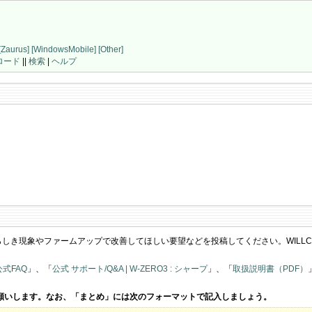
[Zaurus]
[WindowsMobile]
[Other]
ロード
||
検索
|
ヘルプ
しき現象やファームアップで改善してほしい要望などを投稿してください。WILLCO
式FAQ
」、「
公式 サポート/Q&A | W-ZERO3 : シャープ
」、「
取扱説明書（PDF）
願いします。なお、「まとめ」には次のフォーマットで記入しましょう。