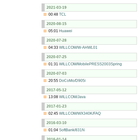
2021-03-19
00:48
TCL
2020-08-15
05:01
Huawei
2020-07-28
04:33
WILLCOM/W-AHWL01
2020-07-25
01:31
WILLCOM/MobilePRESS2003Spring
2020-07-03
20:55
DoCoMo/D905i
2017-05-12
13:08
WILLCOM/Java
2017-01-23
02:45
WILLCOM/WX340K/FAQ
2016-03-10
01:04
SoftBank/831N
2016-01-14