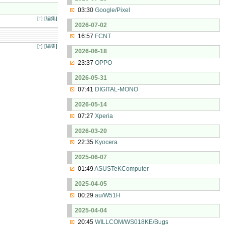
03:30
Google/Pixel
[↑]
[編集]
2026-07-02
16:57
FCNT
[↑]
[編集]
2026-06-18
23:37
OPPO
2026-05-31
07:41
DIGITAL-MONO
2026-05-14
07:27
Xperia
2026-03-20
22:35
Kyocera
2025-06-07
01:49
ASUSTeKComputer
2025-04-05
00:29
au/W51H
2025-04-04
20:45
WILLCOM/WS018KE/Bugs