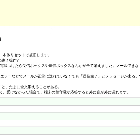
新
。本体リセットで復旧します。
の終了操作?
た電源つけたら受信ボックスや送信ボックスなんかが全て消えました。メールできな
、通信エラーなどでメールが正常に送れていなくても「送信完了」とメッセージが出る
S押すと、たまに全文消えることがある。
て、受けなかった場合で、端末の留守電が応答すると外に音が外に漏れます。