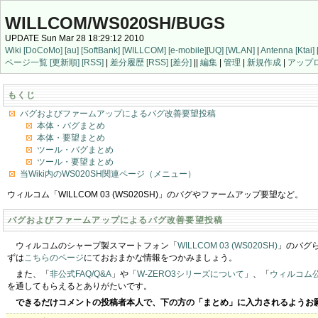
WILLCOM/WS020SH/BUGS
UPDATE Sun Mar 28 18:29:12 2010
Wiki
[DoCoMo]
[au]
[SoftBank]
[WILLCOM]
[e-mobile]
[UQ]
[WLAN]
|
Antenna
[Ktai]
ページ一覧
[更新順]
[RSS]
|
差分履歴
[RSS]
[差分]
||
編集
|
管理
|
新規作成
|
アップ
もくじ
バグおよびファームアップによるバグ改善要望投稿
本体・バグまとめ
本体・要望まとめ
ツール・バグまとめ
ツール・要望まとめ
当Wiki内のWS020SH関連ページ（メニュー）
ウィルコム「WILLCOM 03 (WS020SH)」のバグやファームアップ要望など。
バグおよびファームアップによるバグ改善要望投稿
ウィルコムのシャープ製スマートフォン「
WILLCOM 03 (WS020SH)
」のバグら
ずは
こちらのページ
にておおまかな情報をつかみましょう。
また、「
非公式FAQ/Q&A
」や「
W-ZERO3シリーズについて
」、「
ウィルコム公
を通してもらえるとありがたいです。
できるだけコメントの投稿者本人で、下の方の「まとめ」に入力されるようお