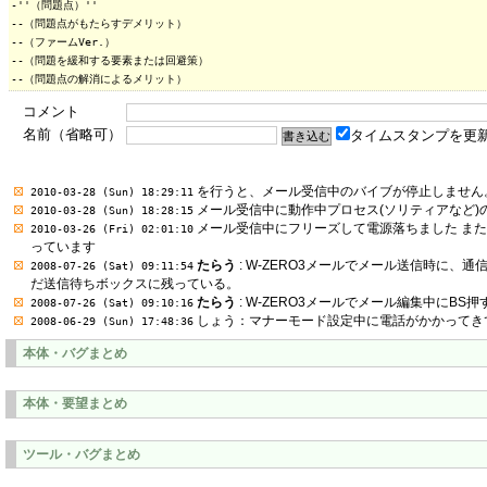
-''（問題点）''

--（問題点がもたらすデメリット）

--（ファームVer.）

--（問題を緩和する要素または回避策）

コメント
名前（省略可）
タイムスタンプを更
を行うと、メール受信中のバイブが停止しません
2010-03-28 (Sun) 18:29:11
メール受信中に動作中プロセス(ソリティアなど)
2010-03-28 (Sun) 18:28:15
メール受信中にフリーズして電源落ちました ま
2010-03-26 (Fri) 02:01:10
っています
たらう
: W-ZERO3メールでメール送信時に
2008-07-26 (Sat) 09:11:54
だ送信待ちボックスに残っている。
たらう
: W-ZERO3メールでメール編集中にB
2008-07-26 (Sat) 09:10:16
しょう：マナーモード設定中に電話がかかってき
2008-06-29 (Sun) 17:48:36
本体・バグまとめ
本体・要望まとめ
ツール・バグまとめ