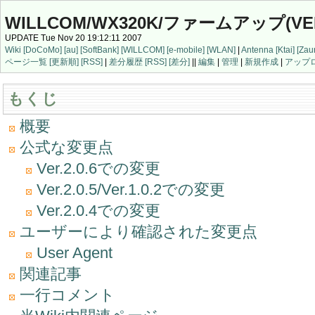
WILLCOM/WX320K/ファームアップ(VER.
UPDATE Tue Nov 20 19:12:11 2007
Wiki
[DoCoMo]
[au]
[SoftBank]
[WILLCOM]
[e-mobile]
[WLAN]
|
Antenna
[Ktai]
[Zau
ページ一覧
[更新順]
[RSS]
|
差分履歴
[RSS]
[差分]
||
編集
|
管理
|
新規作成
|
アップ
もくじ
概要
公式な変更点
Ver.2.0.6での変更
Ver.2.0.5/Ver.1.0.2での変更
Ver.2.0.4での変更
ユーザーにより確認された変更点
User Agent
関連記事
一行コメント