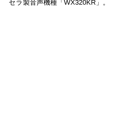
セラ製音声機種「WX320KR」。