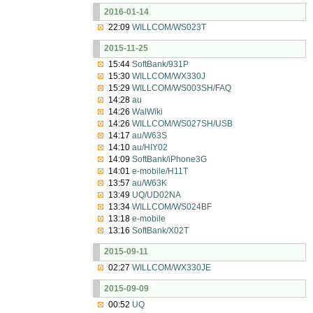
2016-01-14
22:09
WILLCOM/WS023T
2015-11-25
15:44
SoftBank/931P
15:30
WILLCOM/WX330J
15:29
WILLCOM/WS003SH/FAQ
14:28
au
14:26
WalWiki
14:26
WILLCOM/WS027SH/USB
14:17
au/W63S
14:10
au/HIY02
14:09
SoftBank/iPhone3G
14:01
e-mobile/H11T
13:57
au/W63K
13:49
UQ/UD02NA
13:34
WILLCOM/WS024BF
13:18
e-mobile
13:16
SoftBank/X02T
2015-09-11
02:27
WILLCOM/WX330JE
2015-09-09
00:52
UQ