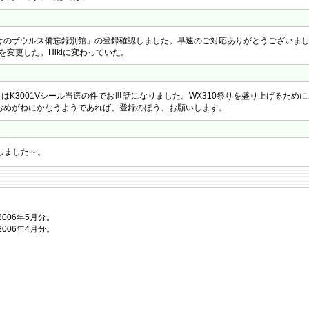
は。「はけのザウルス備忘録別館」の登録確認しました。早速のご対応ありがとうございま
を変更した。Hikiに変わっていた。
。先日はK3001Vシール当選の件でお世話になりました。WX310祭りを盛り上げるため
おめがねにかなうようであれば、登録のほう、お願いします。
しました～。
。
グ2006年5月分。
グ2006年4月分。