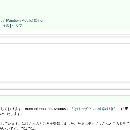
rus]
[WindowsMobile]
[Other]
||
検索
|
ヘルプ
おります。memantenna::linuxzaurus に「
はけのザウルス備忘録別館
」（ URL
いいたします。
沙汰しています。はけさんのところを登録しました。たまにテクノウさんところを見
りがたいです。ではでは。