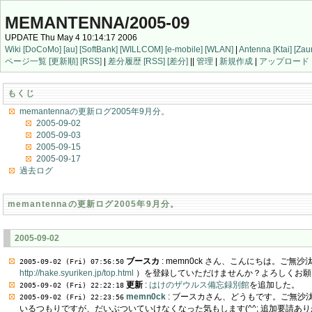
MEMANTENNA/2005-09
UPDATE Thu May 4 10:14:17 2006
Wiki
[DoCoMo]
[au]
[SoftBank]
[WILLCOM]
[e-mobile]
[WLAN]
|
Antenna
[Ktai]
[Zau
ページ一覧
[更新順]
[RSS]
|
差分履歴
[RSS]
[差分]
||
管理
|
新規作成
|
アップロード
もくじ
memantennaの更新ログ2005年9月分。
2005-09-02
2005-09-03
2005-09-15
2005-09-17
過去ログ
memantennaの更新ログ2005年9月分。
2005-09-02
ブースカ
: memn0ck さん、こんにちは。ご無沙汰して
2005-09-02 (Fri) 07:56:50
http://hake.syuriken.jp/top.html
）を登録していただけませんか？よろしくお願
更新
:
はけのザウルス備忘録別館
を追加した。
2005-09-02 (Fri) 22:22:18
memn0ck
: ブースカさん、どうもです。ご無
2005-09-02 (Fri) 22:23:56
いるつもりですが、だいぶついていけなくなった気もします(^^; 追加要請あ