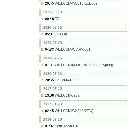
20:45
WILLCOM/WS018KE/Bugs
2021-03-19
00:48
TCL
2020-08-15
05:01
Huawei
2020-07-28
04:33
WILLCOM/W-AHWL01
2020-07-25
01:31
WILLCOM/MobilePRESS2003Spring
2020-07-03
20:55
DoCoMo/D905i
2017-05-12
13:08
WILLCOM/Java
2017-01-23
02:45
WILLCOM/WX340K/FAQ
2016-03-10
01:04
SoftBank/831N