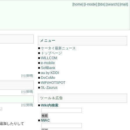
[home]
[i-mode]
[bbs]
[search]
[mail]
メニュー
■
ケータイ最新ニュース
■
トップページ
■
WILLCOM
■
e-mobile
■
SoftBank
■
au by KDDI
[↑]
[管理]
■
DoCoMo
■
WiFi/HOTSPOT
■
SL-Zaurus
[↑]
[管理]
ツール＆広告
■
Wiki内検索
[↑]
[管理]
 :
■
IWAC
て追加したりして