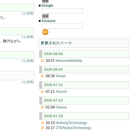
■
Google
[↑]
[管理]
した。
■
Amazon
[↑]
[管理]
に、微力ながら
更新されたページ
2026-08-06
20:57
MotorolaMobility
[↑]
[管理]
2026-08-02
08:30
Sharp
[↑]
[管理]
2026-07-31
07:21
Xiaomi
2026-07-23
01:08
Galaxy
2026-07-18
20:23
NothingTechnology
20:17
ZTE/NubiaTechnology