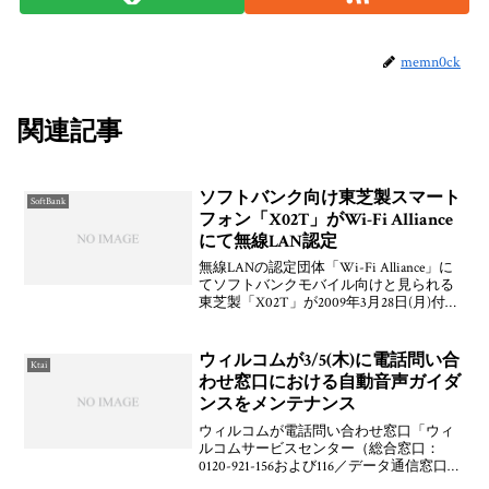
memn0ck
関連記事
ソフトバンク向け東芝製スマート
SoftBank
フォン「X02T」がWi-Fi Alliance
にて無線LAN認定
無線LANの認定団体「Wi-Fi Alliance」に
てソフトバンクモバイル向けと見られる
東芝製「X02T」が2009年3月28日(月)付け
で「Smartphone, dual-mode(Wi-Fi and
cellular)」として認定さ
ウィルコムが3/5(木)に電話問い合
Ktai
わせ窓口における自動音声ガイダ
ンスをメンテナンス
ウィルコムが電話問い合わせ窓口「ウィ
ルコムサービスセンター（総合窓口：
0120-921-156および116／データ通信窓口：
0120-921-157および157）」における自動音