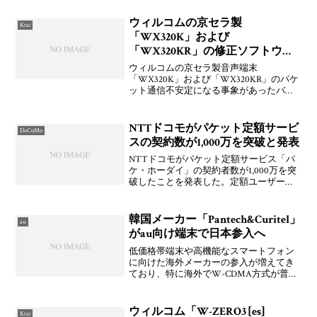
声ガイダンスを2009年3月5日(木) 2:00～
3:00にメ
ウィルコムの京セラ製
Ktai
「WX320K」および
「WX320KR」の修正ソフトウェ
アが公開
ウィルコムの京セラ製音声端末
「WX320K」および「WX320KR」のパケ
ット通信不安定になる事象があったバグ
を解消する最新ファームウェアVer.2.0.5.15
が公開されています。ファームアップ
は，端末のみ「メニュー→機能→9. その
NTTドコモがパケット定額サービ
DoCoMo
他設
スの契約数が1,000万を突破と発表
NTTドコモがパケット定額サービス「パ
ケ・ホーダイ」の契約者数が1,000万を突
破したことを発表した。定額ユーザーが
ウィルコムの倍いるわけですよ。すごい
ですねぇ。もう少し日割とか自由度のあ
る契約ができると嬉しいんですけどね。
韓国メーカー「Pantech&Curitel」
au
まぁ，普通にがん
がau向け端末で日本参入へ
低価格帯端末や高機能なスマートフォン
に向けた海外メーカーの参入が増えてき
ており、特に海外でW-CDMA方式が普及
してきたことからNTTドコモやボーダフ
ォンについてはすでにNokiaやMotorolaか
ら機種が出ており、さらにLG電子やSum
ウィルコム「W-ZERO3 [es]
Ktai