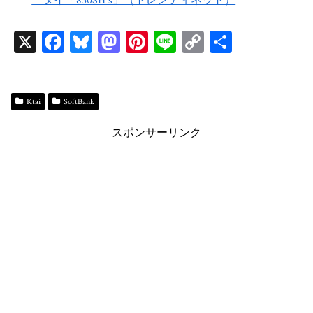
ータイ「830SH s」（トレンディネット）
X
Fa
Bl
M
Pi
Li
C
共
ce
ue
as
nt
ne
op
有
bo
sk
to
er
y
ok
y
do
es
Li
Ktai
SoftBank
n
t
n
スポンサーリンク
k