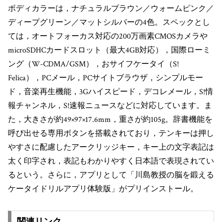
ボディカラーは，ナチュラルブラウン／ウォームピンク／
ディープグリーン／マットシルバーの4色。スペックとし
ては，オートフォーカス対応の200万画素CMOSカメラや
microSDHCカードスロット（最大4GB対応），国際ローミ
ング（W-CDMA/GSM），おサイフケータイ（S!
Felica），PCメール，PCサイトブラウザ，シンプルモー
ド，音楽再生機能，3Gハイスピード，デコレメール，S!情
報チャンネル，S!速報ニュースなどに対応しています。ま
た，大きさが約49×97×17.6mm，重さが約105g。辞書機能を
呼び出せる専用ボタンを搭載されており，テンキーは押し
やすさに配慮したアークリッジキー，キー上の文字表記は
太く印字され，表記もわかりやすく日本語で表現されてい
るという。さらに，アプリとして「川島教授の脳を鍛える
ケータイドリルアプリ体験版」がプリインストール。
関連リンク