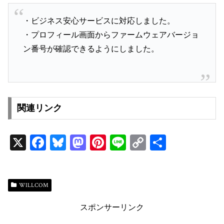
・ビジネス安心サービスに対応しました。
・プロフィール画面からファームウェアバージョ
ン番号が確認できるようにしました。
関連リンク
X
Fa
Bl
M
Pi
Li
C
共
ce
ue
as
nt
ne
op
有
bo
sk
to
er
y
ok
y
do
es
Li
WILLCOM
n
t
n
スポンサーリンク
k