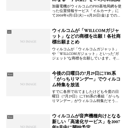
加藤電機がウィルコムのPHS基地局網を使
った位置情報サービス「イルカーナ」に
て2008年4月1日(火)～6月20日(金)までの期
間に新規契約した人を対象に基本料が3年
間無料になる「子供割」キャンペーンを
提供することを発表しています。位置検
ウィルコムが「WILLCOMガジャ
au
索
ット」などの商標を出願！各社商
標出願まとめ
ウィルコムが「ウィルコムガジャット」
や「WILLCOMガジェット」といった“ガ
ジェット”な商標を出願しています。それ
はそうと，ふぇちゅいんさんによると
「近日中に土橋匡副社長が出席する「新
製品発表会」があるとの案内がプレス向
今後の日曜日の7月29日にTBS系
Ktai
けにまわっている」
「がっちりマンデー」でウィルコ
ム特集を放送
すでに各所で出てましたけども今度の日
曜日（7月29日）にTBS系の番組「がっち
りマンデー」がウィルコム特集だそうで
すよ。私は結構この番組をまた～り見て
るんですが，これまでもマイクロソフト
のときには佐分利さんが出ていたりとな
ウィルコムが音声機種向けとなる
Ktai
かなか面白いですよ
新しい「高速化サービス」を2007
年9月中に開始予定