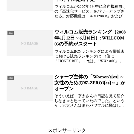
ウィルコムが2007年9月中に音声機種向け
の「高速化サービス」をパワーアップさ
せる。対応機種は「WX320KR」および
「WX320K」「WX321J」の3機種。
WX320KおよびWX321Jはダウンロードに
よる無償バージョンアップで利用可能
ウィルコム販売ランキング（2008
Ktai
年6月12日～6月18日）: WILLCOM
03の予約がスタート
ウィルコムBCNランキングによる量販店
における販売ランキングは，1位に
「HONEY BEE」，2位に「WX330K」，3
位に「WX320T」，4位に「9(nine)」，5位
に「9(nine)+」とWX320Tと9(nine)の順位
が入れ替わ
シャープ主体の「Women’s[es] ～
Ktai
女性のためのW-ZERO3[es]～」が
オープン
そういえば，京太さんの日記を見て紹介
しなきゃと思っていたのでした。という
か，京太さんはまたパワフルに飛ばして
るなぁ。さすがです。シャープが運営母
体のようですが，ウィルコム「W-ZERO3
」をスマートに使いこなす女性のブログ
というコンセプト
スポンサーリンク