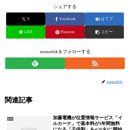
シェアする
X
Facebook
はてブ
LINE
Pinterest
コピー
memn0ckをフォローする
memn0ck
関連記事
加藤電機が位置情報サービス「イ
Ktai
ルカーナ」で基本料が3年間無料
になる「子供割」を4/1(火)に開始