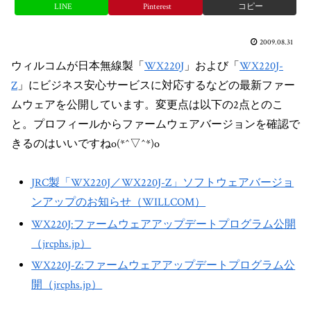
LINE
Pinterest
コピー
2009.08.31
ウィルコムが日本無線製「
WX220J
」および「
WX220J-
Z
」にビジネス安心サービスに対応するなどの最新ファー
ムウェアを公開しています。変更点は以下の2点とのこ
と。プロフィールからファームウェアバージョンを確認で
きるのはいいですねo(*^▽^*)o
JRC製「WX220J／WX220J-Z」ソフトウェアバージョ
ンアップのお知らせ（WILLCOM）
WX220J:ファームウェアアップデートプログラム公開
（jrcphs.jp）
WX220J-Z:ファームウェアアップデートプログラム公
開（jrcphs.jp）