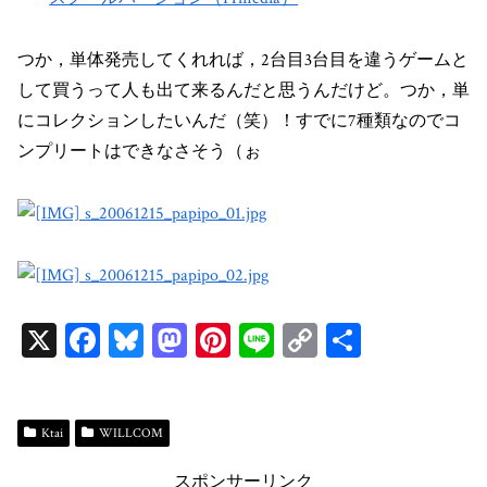
つか，単体発売してくれれば，2台目3台目を違うゲームと
して買うって人も出て来るんだと思うんだけど。つか，単
にコレクションしたいんだ（笑）！すでに7種類なのでコ
ンプリートはできなさそう（ぉ
X
Fa
Bl
M
Pi
Li
C
共
ce
ue
as
nt
ne
op
有
bo
sk
to
er
y
ok
y
do
es
Li
Ktai
WILLCOM
n
t
n
スポンサーリンク