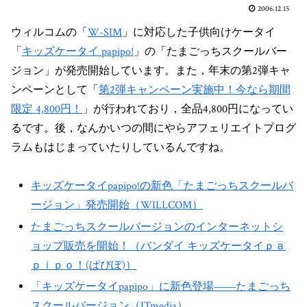
2006.12.15
ウィルコムの「
W-SIM
」に対応した子供向けケータイ
「
キッズケータイ papipo!
」の「たまごっちスクールバー
ジョン」が発売開始しています。また，年末の第2弾キャ
ンペーンとして「
第2弾キャンペーン実施中！今なら期間
限定 4,800円！
」が行われており，全品4,800円になってい
るです。後，なんかいつの間にやらアフェリエイトプログ
ラムもはじまっていたりしているんですね。
キッズケータイpapipo!の新色「たまごっちスクールバ
ージョン」発売開始（WILLCOM）
たまごっちスクールバージョンのインターネットシ
ョップ販売を開始！（バンダイ キッズケータイｐａ
ｐｉｐｏ！(ぱぴぽ)）
「キッズケータイpapipo」に新色登場――たまごっち
スクールバージョン（ITmedia）