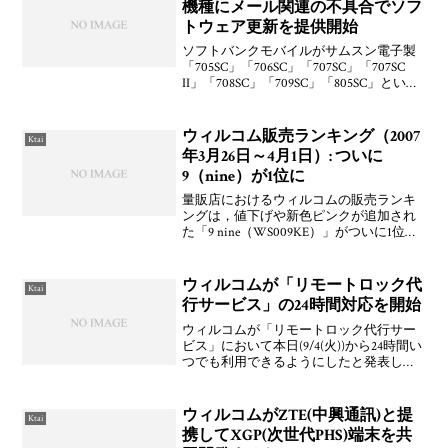
機種にメール関連の不具合でソフ
トウェア更新を提供開始
ソフトバンクモバイルがサムスン電子製
「705SC」「706SC」「707SC」「707SC
II」「708SC」「709SC」「805SC」といっ
た7機種にメール関連の不具合が見つかっ
たとしてネットワーク経由で本体ソフト
ウェアをアップデート
ウィルコム販売ランキング（2007
Ktai
年3月26日～4月1日）: ついに
9（nine）が1位に
量販店におけるウィルコムの販売ランキ
ングは，値下げや新色ピンクが追加され
た「9 nine（WS009KE）」がついに1位に
上り詰めた。「nico.」は2位に落ち，それ
以外は変動はない。3位「WX310SA」，4
位「WX300K」，5位「WX
ウィルコムが「リモートロック代
Ktai
行サービス」の24時間対応を開始
ウィルコムが「リモートロック代行サー
ビス」において本日(9/4(火))から24時間い
つでも利用できるようにしたと発表し
た。ウィルコムサービスセンター（電話
窓口）にて自動音声ガイダンスで利用す
るらしい。そういったことでメンテナン
ウィルコムがZTE(中興通訊)と提
Ktai
スしてたのね。
携してXGP(次世代PHS)端末を共