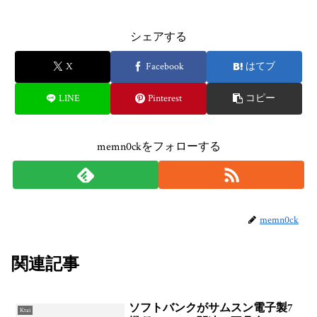
シェアする
X
Facebook
はてブ
LINE
Pinterest
コピー
memn0ckをフォローする
memn0ck
関連記事
ソフトバンクがサムスン電子製7
Ktai