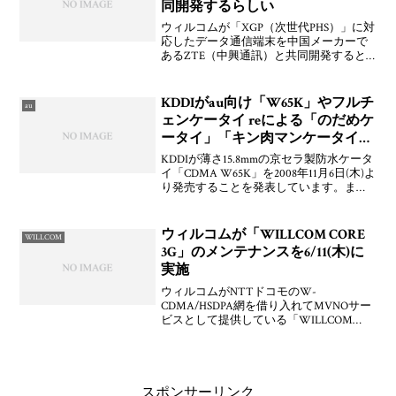
同開発するらしい
ウィルコムが「XGP（次世代PHS）」に対
応したデータ通信端末を中国メーカーで
あるZTE（中興通訊）と共同開発すると
日本経済新聞が報じています。ZTEと組
むことで国内メーカーよりも2～3割安く
なる見込み。また，中国市場への次世代
KDDIがau向け「W65K」やフルチ
au
PHSの普及
ェンケータイ reによる「のだめケ
ータイ」「キン肉マンケータイ」
などを発売
KDDIが薄さ15.8mmの京セラ製防水ケータ
イ「CDMA W65K」を2008年11月6日(木)よ
り発売することを発表しています。ま
た，外装やコンテンツをカスタマイズで
きるソニー・エリクソン製「フルチェン
ケータイ re（型番：W63S）」
ウィルコムが「WILLCOM CORE
WILLCOM
3G」のメンテナンスを6/11(木)に
実施
ウィルコムがNTTドコモのW-
CDMA/HSDPA網を借り入れてMVNOサー
ビスとして提供している「WILLCOM
CORE 3G」のメンテナンスを2009年6月11
日(木) 3:00～5:00（うち1時間程度）に実
施することをお知らせして
スポンサーリンク