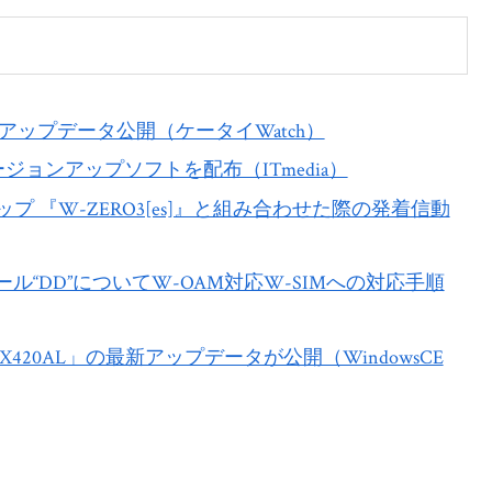
版アップデータ公開（ケータイWatch）
ージョンアップソフトを配布（ITmedia）
プ 『W-ZERO3[es]』と組み合わせた際の発着信動
“DD”についてW-OAM対応W-SIMへの対応手順
RX420AL」の最新アップデータが公開（WindowsCE