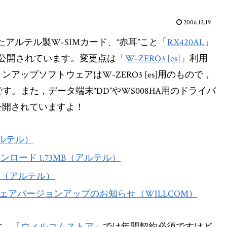
2006.12.19
アルテル製W-SIMカード、“赤耳”こと「
RX420AL
」
が公開されています。変更点は「
W-ZERO3 [es]
」利用
ップソフトウェアはW-ZERO3 [es]用のもので，
うです。また，データ端末“DD”やWS008HA用のドライバ
公開されていますよ！
ルテル）
ード 1.73MB（アルテル）
B（アルテル）
トウェアバージョンアップのお知らせ（WILLCOM）
す。「
ウィルコムストア
」では年間契約必須ですけど