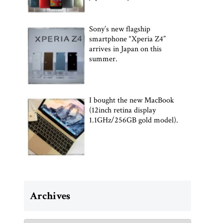
Sony’s new flagship
smartphone “Xperia Z4”
arrives in Japan on this
summer.
I bought the new MacBook
(12inch retina display
1.1GHz/256GB gold model).
Archives