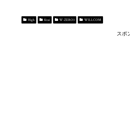
ce
ue
as
nt
ne
op
有
bo
sk
to
er
y
ok
y
do
es
Li
High
Ktai
W-ZERO3
WILLCOM
n
t
n
スポ
k