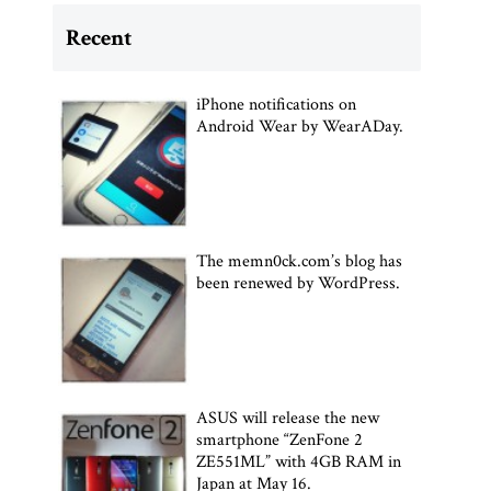
Recent
iPhone notifications on
Android Wear by WearADay.
The memn0ck.com’s blog has
been renewed by WordPress.
ASUS will release the new
smartphone “ZenFone 2
ZE551ML” with 4GB RAM in
Japan at May 16.