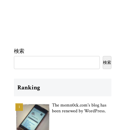
検索
検索
Ranking
The memn0ck.com's blog has
been renewed by WordPress.