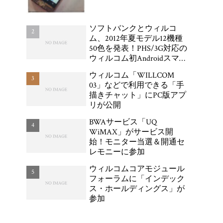
ソフトバンクとウィルコ
ム、2012年夏モデル12機種
50色を発表！PHS/3G対応の
ウィルコム初Androidスマー
トフォン「DIGNO DUAL
ウィルコム「WILLCOM
WX04K」が登場
03」などで利用できる「手
描きチャット」にPC版アプ
リが公開
BWAサービス「UQ
WiMAX」がサービス開
始！モニター当選＆開通セ
レモニーに参加
ウィルコムコアモジュール
フォーラムに「インデック
ス・ホールディングス」が
参加