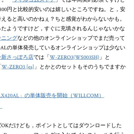
,800円と比較的安いのは嬉しいところですね。と，安
考えると高いのかねぇ？ちと感覚がわからないかも。
ったようですけど，すぐに充填されるんじゃないかな
ンニング
などの他のオンラインショップでまだ売って
0ALの単体発売しているオンラインショップは少ない
ー新さっぽろ店
では「
W-ZERO3(WS003SH)
」と
「
W-ZERO3 [es]
」とかとのセットもそのうちでますか
X420AL」の単体販売を開始（WILLCOM）
）
OKだけども，ポイントとしてはダウンロードした