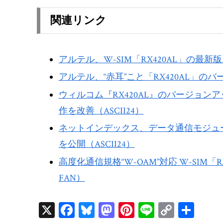
関連リンク
アルテル、W-SIM「RX420AL」の最新
アルテル、“赤耳”こと「RX420AL」のバ
ウィルコム『RX420AL』のバージョンアッ
作を改善（ASCII24）
ネットインデックス、データ通信モジュール
を公開（ASCII24）
高度化通信規格“W-OAM”対応 W-SIM「
FAN）
X
Fa
Bl
M
Pi
Li
C
共