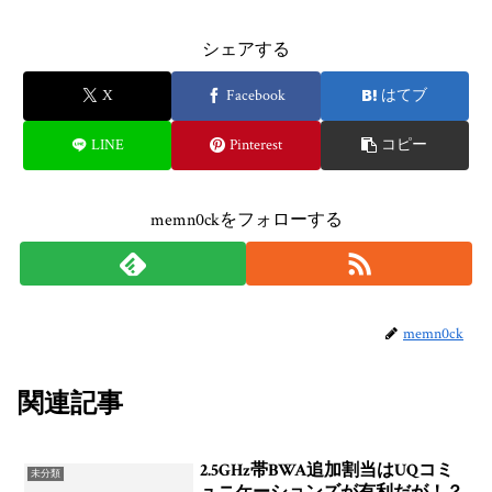
シェアする
X
Facebook
はてブ
LINE
Pinterest
コピー
memn0ckをフォローする
memn0ck
関連記事
2.5GHz帯BWA追加割当はUQコミ
未分類