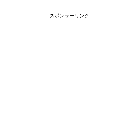
こと。招待状には、今年に入ってAndroid
を率いることになったSunda
スポンサーリンク