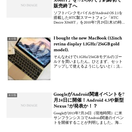
X06HT」を7/29(木)で予約締切で
販売終了へ
ソフトバンクモバイルがAndroid OS 2.1を
搭載したHTC製スマートフォン「HTC
Desire X06HT」を2010年7月29日(木)の時
点で予約している人までで締め切って販
売を終了することをソフトバンクショッ
プなどで案内してい
I bought the new MacBook (12inch
未分類
retina display 1.1GHz/256GB gold
model).
そんなわけで1.1GHz/256GBモデルのゴー
ルドを買いましたん。ひとまず、セット
アップして使えるようにしないと(；´Д｀)
- Appleの12インチRetinaディスプレイ搭載
パソコン「新しいMacBook」を購入したの
で開封してみた
GoogleがAndroid関連イベントを7
未分類
月24日に開催！Android 4.3や新型
Nexus 7が発表か！？
Googleが2013年7月24日（現地時間）に米
サンフランシスコでAndroid関連のイベン
トを開催することが判明しました。海外
メディア向けに招待状が届いているとの