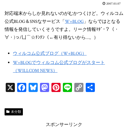
2007.03.07
対応端末からしか見れないのがむかつくけど。ウィルコム
公式BLOG＆SNSなサービス「
W+BLOG
」ならではとなる
情報を発信していくそうですよ。リーク情報ﾏﾀﾞｰ？（・
∀・)っ/凵⌒☆ﾁﾝﾁﾝ（←有り得ないから…。）
ウィルコム公式ブログ（W+BLOG）
W+BLOGでウィルコム公式ブログがスタート
（WILLCOM NEWS）
X
Fa
Bl
M
Pi
Li
C
共
ce
ue
as
nt
ne
op
有
bo
sk
to
er
y
ok
y
do
es
Li
未分類
n
t
n
スポンサーリンク