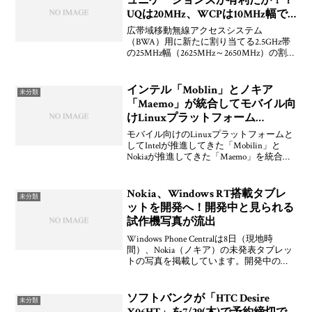
ュニケーションズが有利だが！？
UQは20MHz、WCPは10MHz幅で
申請
広帯域移動無線アクセスシステム
（BWA）用に新たに割り当てる2.5GHz帯
の25MHz幅（2625MHz～2650MHz）の割り
当てに対して、UQコミュニケーションズ
（以下、UQ）とWireless City Planning（ワ
イヤレスシ
インテル「Moblin」とノキア
未分類
「Maemo」が統合してモバイル向
けLinuxプラットフォーム
「MeeGo」へ
モバイル向けのLinuxプラットフォームと
してIntelが推進してきた「Mobilin」と
Nokiaが推進してきた「Maemo」を統合し
て新しく「MeeGo」となることを両社が
現在バルセロナで開催されている
「Mobile World Con
Nokia、Windows RT搭載タブレ
未分類
ットを開発へ！開発中と見られる
試作機写真が流出
Windows Phone Centralは8日（現地時
間）、Nokia（ノキア）の未発表タブレッ
トの写真を掲載しています。開発中の試
作機（プロトタイプ）と見られ、
MicrosoftのARMコア向けOS「Windows
RT」を搭載している
ソフトバンクが「HTC Desire
未分類