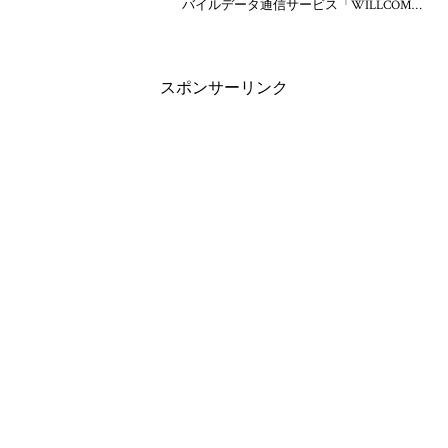
バイルデータ通信サービス「WILLCOM
CORE 3G」を拡充して2009年6月26日(金)
から月額料金0円からご利用いただけるリ
ーズナブルな料金プランを個人
スポンサーリンク