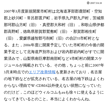
2007.04.18
2007年3月度新規開業市町村は北海道茅部郡鹿部町・空知
郡上砂川町・常呂郡置戸町，岩手県九戸郡九戸村，茨城県
那珂郡山方町（旧）・真壁郡大和村（旧），和歌山県伊都
郡高野町，徳島県那賀郡鷲敷町（旧）・那賀郡相生町
（旧），愛媛県越智郡弓削町（旧）の合計11市町村とな
る。また，2006年度に開業予定していた市町村の今後の開
業予定として北海道芦別市および岩内郡岩内町がすでに開
業済みで，山梨県南巨摩郡南部町など4市町村の開業スケ
ジュールが掲載されている。その他，ちょっと前に2007年
3月末時点での
エリア改善情報
も更新されており，名古屋
の地下鉄などが拡充されている。名古屋の地下鉄はよくわ
からない理由でW-CDMA以外使えない状態になっていた
のだけど，このほどウィルコムもauも徐々に使えるように
なってきているとのこと。本当によくわからんね。