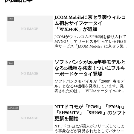
J:COM Mobileに京セラ製ウィルコ
Ktai
ム初おサイフケータイ
「WX340K」が追加
J:COMがウィルコムのPHS網を借り入れて
MVNOとしてサービスを行っているPHS音
声サービス「J:COM Mobile」に京セラ製
おサイフケータイ「WX340K」が選択機
種に追加されています。変わりに
「WX330K」がなくなっていて「H
ソフトバンクが2008年春モデルと
Ktai
なる15機種を発表！ついにフルキ
ーボードケータイ登場
ソフトバンクモバイルが「2008年春モデ
ル」となる14機種を発表しています。発
表されたのは，「VIERAケータイ 920P」
「FULLFACE 2 921SH」「インターネット
マシン 922SH」「REGZAケータイ 921T」
「822P」
NTTドコモが「P705i」「P705iμ」
DoCoMo
「SH905iTV」「SH905i」のソフト
更新を開始
NTTドコモはが端末がフリーズしてしま
う事象などが発見されたとしてパナソニ