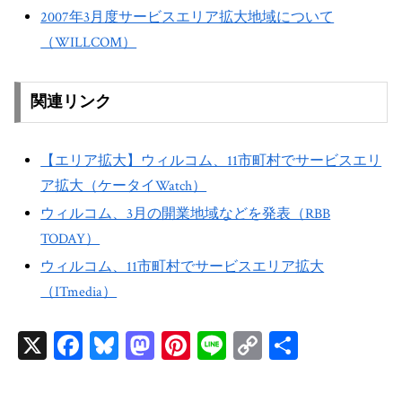
2007年3月度サービスエリア拡大地域について
（WILLCOM）
関連リンク
【エリア拡大】ウィルコム、11市町村でサービスエリ
ア拡大（ケータイWatch）
ウィルコム、3月の開業地域などを発表（RBB
TODAY）
ウィルコム、11市町村でサービスエリア拡大
（ITmedia）
X
Fa
Bl
M
Pi
Li
C
共
ce
ue
as
nt
ne
op
有