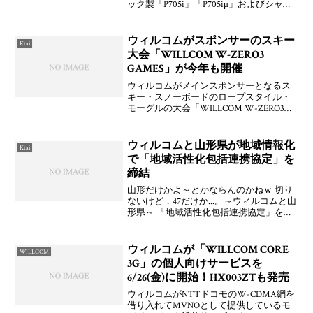
ック製「P705i」「P705iμ」およびシャー
プ製「SH905iTV」「SH905i」において通
信経由で端末ソフトウェアが更新できる
サービス「ソフトウェア更新」の提
ウィルコムがスポンサーのスキー
Ktai
大会「WILLCOM W-ZERO3
GAMES」が今年も開催
ウィルコムがメインスポンサーとなるス
キー・スノーボードのロープスタイル・
モーグルの大会「WILLCOM W-ZERO3
GAMES」が昨年に続き開催されるとのこ
と。優勝賞金10万円。副賞で「W-
ZERO3」がもらえたり。3月17日(土)～1
ウィルコムと山形県が地域情報化
Ktai
で「地域活性化包括連携協定」を
締結
山形だけかよ～とかならんのかねｗ 切り
ないけど，47だけか...。～ウィルコムと山
形県～ 「地域活性化包括連携協定」を締
結 ～地域情報化の推進、防災・災害対
策、県産品PR等4分野で相互連携開始～
（WILLCOM）
ウィルコムが「WILLCOM CORE
WILLCOM
3G」の個人向けサービスを
6/26(金)に開始！HX003ZTも発売
ウィルコムがNTTドコモのW-CDMA網を
借り入れてMVNOとして提供しているモ