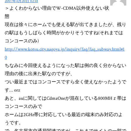
2007年4月20日 02:18
＞よくわからない理由でW-CDMA以外使えない状
態
現在は徐々にホームでも使える駅が出てきましたが、残り
の駅はもうしばらく時間がかかりそうですね(それまでは
コンコースのみ)
http://www.kotsu.city.nagoya.jp/inquiry/faq/faq_subway.html#1
0
ちなみに今回使えるようになった駅は例の良く分からない
理由の後に出来た駅なのですが、
つい最近まではコンコースですら全く使えなかったようで
す… orz
あと、auに関してはCdmaOneが混在している800MHｚ帯は
コンコースのみで
ホームは2GHz帯に対応している最近の端末のみ対応のよ
うです。