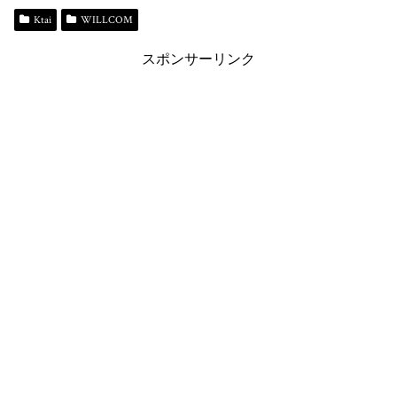
bo
sk
to
er
y
ok
y
do
es
Li
Ktai
WILLCOM
n
t
n
スポンサーリンク
k