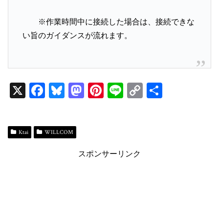
※作業時間中に接続した場合は、接続できな
い旨のガイダンスが流れます。
X
Fa
Bl
M
Pi
Li
C
共
ce
ue
as
nt
ne
op
有
bo
sk
to
er
y
ok
y
do
es
Li
Ktai
WILLCOM
n
t
n
スポンサーリンク
k