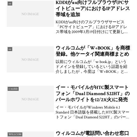
た，セミナー情報として「リテールテッ
KDDIがau向けフルブラウザ(PCサ
au
ク・ジャパン200
イトビューア)におけるIPアドレス
帯域を追加
KDDIがau向けのフルブラウザサービス
「PCサイトビューア」におけるIPアドレ
ス帯域を2009年3月19日付けにて更新して
います。そういえば，先日のやつにはPC
サイトビューア分が入ってなかったです
ね。ドコモやソフトバンクのフルブラウ
ウィルコムが「W+BOOK」を商標
au
ザは入
登録。他ケータイ関連商標まとめ
以前にウィルコムが「w-book.jp」という
ドメインを登録しているという話題を紹
介しましたが，今度は「W+BOOK」とい
う商標が登録されていることがわかった
そうです。というか，名称とロゴからす
ると「W+BLOG」に絡んでいる感じです
イー・モバイルがHTC製スマート
e-mobile
かね。
フォン「Dual Diamond S22HT」の
パールホワイトを12/23(火)に発売
イー・モバイルがWindows Mobile 6.1
Standard 日本語版を搭載したHTC製スマー
トフォン「Dual Diamond S22HT」のパール
ホワイトを2008年12月23日(火)に発売開始
することを発表しています。すでに
ウィルコムが電話問い合わせ窓口
WILLCOM