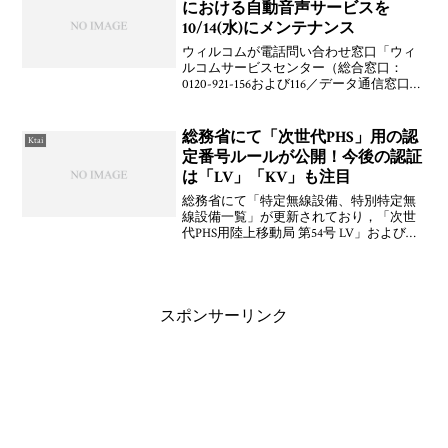
における自動音声サービスを
10/14(水)にメンテナンス
ウィルコムが電話問い合わせ窓口「ウィ
ルコムサービスセンター（総合窓口：
0120-921-156および116／データ通信窓口：
0120-921-157および157）」における自動音
声サービスを2009年10月14日(水) 4:00～
5:00に
総務省にて「次世代PHS」用の認
Ktai
定番号ルールが公開！今後の認証
は「LV」「KV」も注目
総務省にて「特定無線設備、特別特定無
線設備一覧」が更新されており，「次世
代PHS用陸上移動局 第54号 LV」および
「次世代PHS用基地局等 第53号 KV」とい
うようにそれぞれ認証記号がわかりまし
たよ。これからは，TELECなどの認証情
報
スポンサーリンク