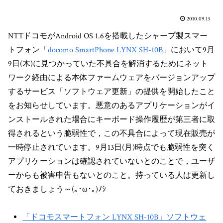
2010.09.13
NTTドコモがAndroid OS 1.6を搭載したシャープ製スマー
トフォン「
docomo SmartPhone LYNX SH-10B
」において9月
9日(木)に見つかっていた不具合を解消するためにネット
ワーク経由による本体ファームウェアをバージョンアップ
するサービス「ソフトウェア更新」の提供を開始したこと
をお知らせしています。悪意のあるアプリケーションがイ
ンストールされた場合にキーボード操作履歴が第三者に取
得されるという脆弱性で，この不具合によって現在販売が
一時停止されています。9月13日(月)時点でも脆弱性を突く
アプリケーションは確認されていないとのことで，ユーザ
ーからも被害申告もないとのこと。持っている人は更新し
ておきましょう～(｡･ω･｡)ﾉｼ
「ドコモスマートフォン LYNX SH-10B」ソフトウェ