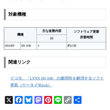
対象機種
主な改善内容
ソフトウェア更新
機種
所要時間
(1)
SHARP
SH-10B
○
約13分
関連リンク
ドコモ、「LYNX SH-10B」の脆弱性を解消するソフト
更新（ケータイWatch）
X
Fa
Bl
M
Pi
Li
C
共
ce
ue
as
nt
ne
op
有