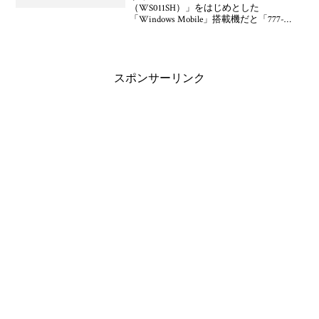
（WS011SH）」をはじめとした
「Windows Mobile」搭載機だと「777-
Team SDHC」を導入すればSDHCに対応し
た大容量microSD/miniSDカードが使える
ようになる
スポンサーリンク