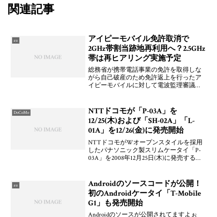
関連記事
アイピーモバイル免許取消で
au
2GHz帯割当跡地再利用へ？2.5GHz
帯は再ヒアリング実施予定
総務省が携帯電話事業の免許を取得しな
がら自己破産のため免許返上を行ったア
イピーモバイルに対して電波監理審議会
にて諮問を行った。それにより，2008年
初頭には免許取り消しの答申が出る見通
しとのこと。この周波数の再利用の検討
NTTドコモが「P-03A」を
DoCoMo
も本格化し，来春以降
12/25(木)および「SH-02A」「L-
01A」を12/26(金)に発売開始
NTTドコモがWオープンスタイルを採用
したパナソニック製スリムケータイ「P-
03A」を2008年12月25日(木)に発売するこ
とおよび薄さ13.9mmで8色展開のシャープ
製折りたたみ型ケータイ「SH-02A」とタ
ッチパネル対応のLG電子製ス
Androidのソースコードが公開！
au
初のAndroidケータイ「T-Mobile
G1」も発売開始
Androidのソースが公開されてますよぉ