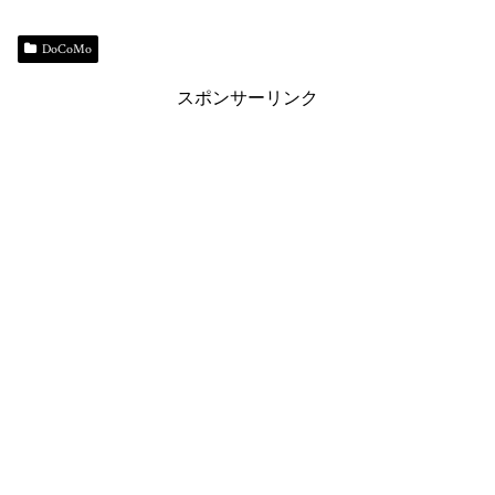
bo
sk
to
er
y
ok
y
do
es
Li
DoCoMo
n
t
n
スポンサーリンク
k