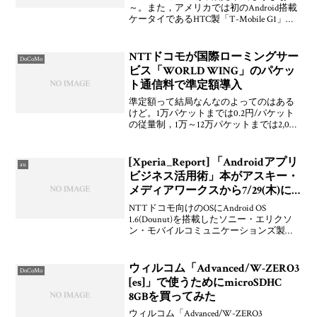
～。また，アメリカでは初のAndroid搭載
ケータイであるHTC製「T-Mobile G1」が
発売開始されています。アプリケーショ
ンサービス「Android Market」にも多くの
アプリケーション
NTTドコモが国際ローミングサー
DoCoMo
ビス「WORLD WING」のパケッ
ト通信料で準定額導入
準定額って結局なんなのよってのはある
けど。1万パケットまでは0.2円/パケット
の従量制，1万～12万パケットまでは2,000
円の定額制，12万を越えると再び0.2円/パ
ケットの従量制となるそうです。NTTド
コモの国際ローミングは国内向けのパ
[Xperia_Report] 「Androidアプリ
au
ビジネス活用術」本がアスキー・
メディアワークスから7/29(木)に
発売
NTTドコモ向けのOSにAndroid OS
1.6(Dounut)を搭載したソニー・エリクソ
ン・モバイルコミュニケーションズ製
「docomo Smartphone Xperia（型番：SO-
01B）」でも使えるAndroidアプリが厳選
し
ウィルコム「Advanced/W-ZERO3
DoCoMo
[es]」で使うためにmicroSDHC
8GBを買ってみた
ウィルコム「Advanced/W-ZERO3